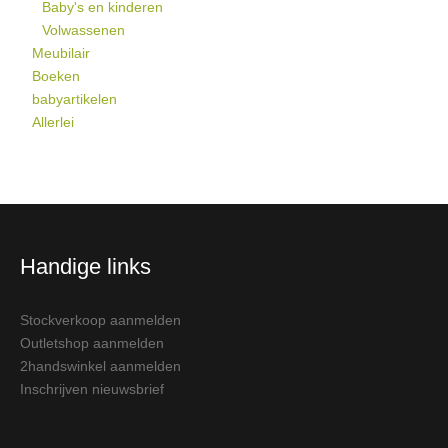
Baby's en kinderen
Volwassenen
Meubilair
Boeken
babyartikelen
Allerlei
Handige links
Stockverkoop aanmelden
Outletshop aanmelden
2handswinkel aanmelden
Inschrijven nieuwsbrief