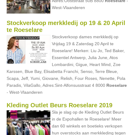
Adres:Ooststraat 50B 8800
Roeselare
-
West-Vlaanderen
Stockverkoop merkkledij op 19 & 20 April
te Roeselare
Stockverkoop dames merkkledij op
Vrijdag 19 & Zaterdag 20 April te
Roeselare! Merken: Liu Jo, Ted Baker,
Essentiel Antwerp, Julia June, Atos
Lombardini, Gigue, Heart Mind, Zoe
Karssen, Blue Bay, Elisabetta Franchi, Senso, Terre Bleue,
Scapa, Jeff, Yumi, Giovane, Relish, Four Roses, Nenette, Pola
Paradis, VilaGallo, Adres:Sint-Alfonsusstraat 4 8000
Roeselare
- West-Vlaanderen
Kleding Outlet Beurs Roeselare 2019
Sla je slag op de Kleding Outlet Beurs
in de Expohallen te Roeselare! Meer
dan 60 winkels en boetieks verkopen
hun overstocks aan merkkleding tegen