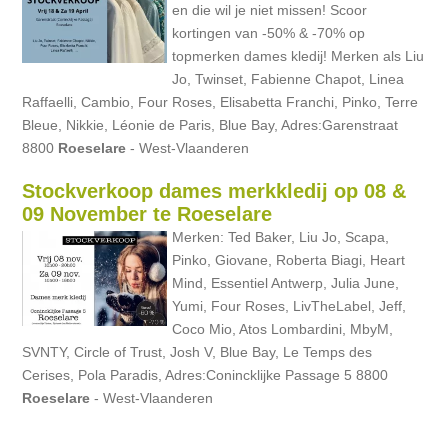
en die wil je niet missen! Scoor
kortingen van -50% & -70% op
topmerken dames kledij! Merken als Liu
Jo, Twinset, Fabienne Chapot, Linea
Raffaelli, Cambio, Four Roses, Elisabetta Franchi, Pinko, Terre
Bleue, Nikkie, Léonie de Paris, Blue Bay, Adres:Garenstraat
8800
Roeselare
- West-Vlaanderen
Stockverkoop dames merkkledij op 08 &
09 November te Roeselare
Merken: Ted Baker, Liu Jo, Scapa,
Pinko, Giovane, Roberta Biagi, Heart
Mind, Essentiel Antwerp, Julia June,
Yumi, Four Roses, LivTheLabel, Jeff,
Coco Mio, Atos Lombardini, MbyM,
SVNTY, Circle of Trust, Josh V, Blue Bay, Le Temps des
Cerises, Pola Paradis, Adres:Conincklijke Passage 5 8800
Roeselare
- West-Vlaanderen