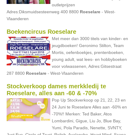
outletprijzen
Adres:Diksmuidsesteenweg 400 8800
Roeselare
- West-
Vlaanderen
Boekencircus Roeselare
Met meer dan 3000 titels van kinder- en
jeugdboeken! Geronimo Stilton, Team
Mortis, oefenboekjes, prentenboeken,
young adult, wat lees- en hobbyboeken
voor volwassenen, Adres:Gitsestraat
287 8800
Roeselare
- West-Vlaanderen
Stockverkoop dames merkkledij te
Roeselare, alles aan -60 & -70%
Pop Up Stockverkoop op 21, 22, 23 en
24 Juni te Roeselare Alles aan -60% en
-70%!! Merken: Ted Baker, Atos
Lombardini, Gigue, Liu Jo, Blue Bay,
Yumi, Pola Paradis, Nenette, SVNTY,
Just Eve, Circle of Trust, Relish, Avalanche, Heart Mind, Scapa,