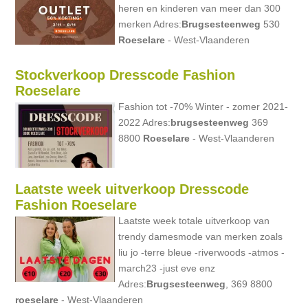
heren en kinderen van meer dan 300
merken Adres:
Brugsesteenweg
530
Roeselare
- West-Vlaanderen
Stockverkoop Dresscode Fashion
Roeselare
Fashion tot -70% Winter - zomer 2021-
2022 Adres:
brugsesteenweg
369
8800
Roeselare
- West-Vlaanderen
Laatste week uitverkoop Dresscode
Fashion Roeselare
Laatste week totale uitverkoop van
trendy damesmode van merken zoals
liu jo -terre bleue -riverwoods -atmos -
march23 -just eve enz
Adres:
Brugsesteenweg
, 369 8800
roeselare
- West-Vlaanderen