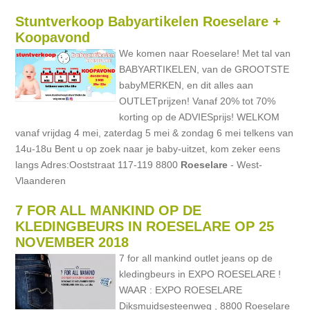
Stuntverkoop Babyartikelen Roeselare +
Koopavond
We komen naar Roeselare! Met tal van
BABYARTIKELEN, van de GROOTSTE
babyMERKEN, en dit alles aan
OUTLETprijzen! Vanaf 20% tot 70%
korting op de ADVIESprijs! WELKOM
vanaf vrijdag 4 mei, zaterdag 5 mei & zondag 6 mei telkens van
14u-18u Bent u op zoek naar je baby-uitzet, kom zeker eens
langs Adres:Ooststraat 117-119 8800
Roeselare
- West-
Vlaanderen
7 FOR ALL MANKIND OP DE
KLEDINGBEURS IN ROESELARE OP 25
NOVEMBER 2018
7 for all mankind outlet jeans op de
kledingbeurs in EXPO ROESELARE !
WAAR : EXPO ROESELARE
Diksmuidsesteenweg , 8800 Roeselare