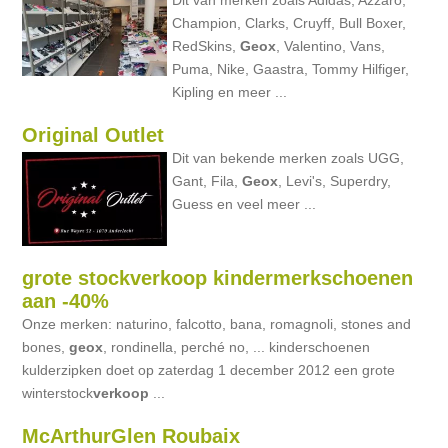
Dit van merken zoals Adidas, Azzaro,
Champion, Clarks, Cruyff, Bull Boxer,
RedSkins,
Geox
, Valentino, Vans,
Puma, Nike, Gaastra, Tommy Hilfiger,
Kipling en meer ...
Original Outlet
Dit van bekende merken zoals UGG,
Gant, Fila,
Geox
, Levi's, Superdry,
Guess en veel meer ...
grote stockverkoop kindermerkschoenen
aan -40%
Onze merken: naturino, falcotto, bana, romagnoli, stones and
bones,
geox
, rondinella, perché no, ... kinderschoenen
kulderzipken doet op zaterdag 1 december 2012 een grote
winterstock
verkoop
...
McArthurGlen Roubaix