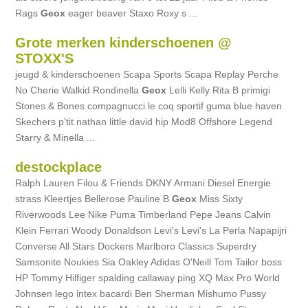
Rags
Geox
eager beaver Staxo Roxy s ...
Grote merken kinderschoenen @
STOXX'S
jeugd & kinderschoenen Scapa Sports Scapa Replay Perche
No Cherie Walkid Rondinella
Geox
Lelli Kelly Rita B primigi
Stones & Bones compagnucci le coq sportif guma blue haven
Skechers p'tit nathan little david hip Mod8 Offshore Legend
Starry & Minella ...
destockplace
Ralph Lauren Filou & Friends DKNY Armani Diesel Energie
strass Kleertjes Bellerose Pauline B
Geox
Miss Sixty
Riverwoods Lee Nike Puma Timberland Pepe Jeans Calvin
Klein Ferrari Woody Donaldson Levi's Levi's La Perla Napapijri
Converse All Stars Dockers Marlboro Classics Superdry
Samsonite Noukies Sia Oakley Adidas O'Neill Tom Tailor boss
HP Tommy Hilfiger spalding callaway ping XQ Max Pro World
Johnsen lego intex bacardi Ben Sherman Mishumo Pussy