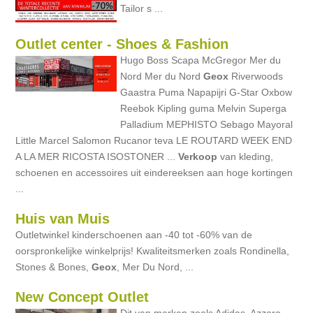
Tailor s ...
Outlet center - Shoes & Fashion
Hugo Boss Scapa McGregor Mer du
Nord Mer du Nord
Geox
Riverwoods
Gaastra Puma Napapijri G-Star Oxbow
Reebok Kipling guma Melvin Superga
Palladium MEPHISTO Sebago Mayoral
Little Marcel Salomon Rucanor teva LE ROUTARD WEEK END
A LA MER RICOSTA ISOSTONER ...
Verkoop
van kleding,
schoenen en accessoires uit eindereeksen aan hoge kortingen
...
Huis van Muis
Outletwinkel kinderschoenen aan -40 tot -60% van de
oorspronkelijke winkelprijs! Kwaliteitsmerken zoals Rondinella,
Stones & Bones,
Geox
, Mer Du Nord, ...
New Concept Outlet