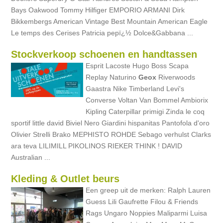
Bays Oakwood Tommy Hilfiger EMPORIO ARMANI Dirk
Bikkembergs American Vintage Best Mountain American Eagle
Le temps des Cerises Patricia pepï¿½ Dolce&Gabbana ...
Stockverkoop schoenen en handtassen
Esprit Lacoste Hugo Boss Scapa
Replay Naturino
Geox
Riverwoods
Gaastra Nike Timberland Levi's
Converse Voltan Van Bommel Ambiorix
Kipling Caterpillar primigi Zinda le coq
sportif little david Biviel Nero Giardini hispanitas Pantofola d'oro
Olivier Strelli Brako MEPHISTO ROHDE Sebago verhulst Clarks
ara teva LILIMILL PIKOLINOS RIEKER THINK ! DAVID
Australian ...
Kleding & Outlet beurs
Een greep uit de merken: Ralph Lauren
Guess Lili Gaufrette Filou & Friends
Rags Ungaro Noppies Maliparmi Luisa