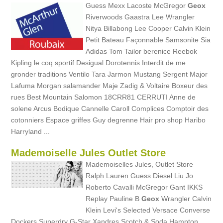
Guess Mexx Lacoste McGregor
Geox
Riverwoods Gaastra Lee Wrangler
Nitya Billabong Lee Cooper Calvin Klein
Petit Bateau Façonnable Samsonite Sia
Adidas Tom Tailor berenice Reebok
Kipling le coq sportif Desigual Dorotennis Interdit de me
gronder traditions Ventilo Tara Jarmon Mustang Sergent Major
Lafuma Morgan salamander Maje Zadig & Voltaire Boxeur des
rues Best Mountain Salomon 18CRR81 CERRUTI Anne de
solene Arcus Bodique Cannelle Caroll Complices Comptoir des
cotonniers Espace griffes Guy degrenne Hair pro shop Haribo
Harryland ...
Mademoiselle Jules Outlet Store
Mademoiselles Jules, Outlet Store
Ralph Lauren Guess Diesel Liu Jo
Roberto Cavalli McGregor Gant IKKS
Replay Pauline B
Geox
Wrangler Calvin
Klein Levi's Selected Versace Converse
Dockers Superdry G-Star Xandres Scotch & Soda Hampton