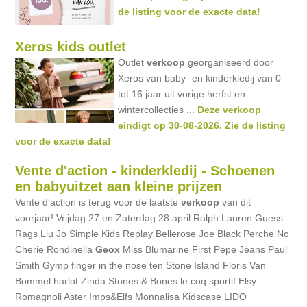
de listing voor de exacte data!
Xeros kids outlet
Outlet
verkoop
georganiseerd door
Xeros van baby- en kinderkledij van 0
tot 16 jaar uit vorige herfst en
wintercollecties ...
Deze verkoop
eindigt op 30-08-2026. Zie de listing
voor de exacte data!
Vente d'action - kinderkledij - Schoenen
en babyuitzet aan kleine prijzen
Vente d'action is terug voor de laatste
verkoop
van dit
voorjaar! Vrijdag 27 en Zaterdag 28 april Ralph Lauren Guess
Rags Liu Jo Simple Kids Replay Bellerose Joe Black Perche No
Cherie Rondinella
Geox
Miss Blumarine First Pepe Jeans Paul
Smith Gymp finger in the nose ten Stone Island Floris Van
Bommel harlot Zinda Stones & Bones le coq sportif Elsy
Romagnoli Aster Imps&Elfs Monnalisa Kidscase LIDO