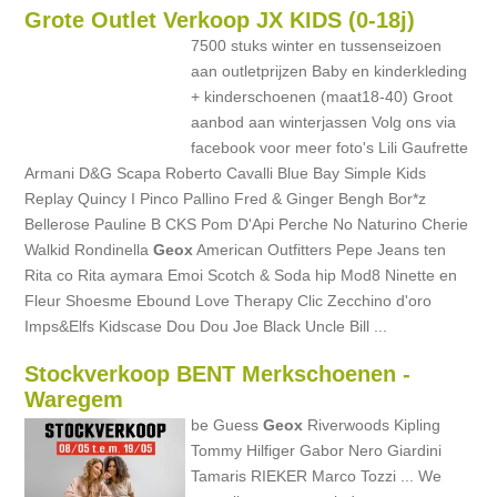
Grote Outlet Verkoop JX KIDS (0-18j)
7500 stuks winter en tussenseizoen
aan outletprijzen Baby en kinderkleding
+ kinderschoenen (maat18-40) Groot
aanbod aan winterjassen Volg ons via
facebook voor meer foto's Lili Gaufrette
Armani D&G Scapa Roberto Cavalli Blue Bay Simple Kids
Replay Quincy I Pinco Pallino Fred & Ginger Bengh Bor*z
Bellerose Pauline B CKS Pom D'Api Perche No Naturino Cherie
Walkid Rondinella
Geox
American Outfitters Pepe Jeans ten
Rita co Rita aymara Emoi Scotch & Soda hip Mod8 Ninette en
Fleur Shoesme Ebound Love Therapy Clic Zecchino d'oro
Imps&Elfs Kidscase Dou Dou Joe Black Uncle Bill ...
Stockverkoop BENT Merkschoenen -
Waregem
be Guess
Geox
Riverwoods Kipling
Tommy Hilfiger Gabor Nero Giardini
Tamaris RIEKER Marco Tozzi ... We