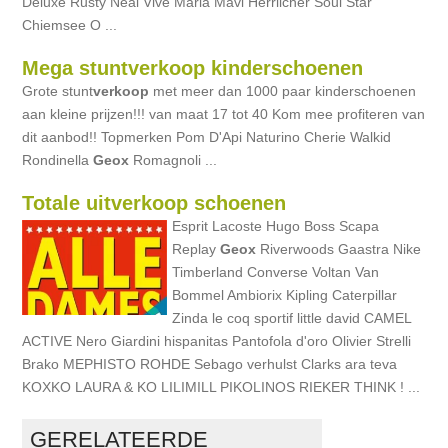
Deluxe Rusty Neal Vive Maria Mavi Herrlicher Soul Star
Chiemsee O ...
Mega stuntverkoop kinderschoenen
Grote stunt
verkoop
met meer dan 1000 paar kinderschoenen
aan kleine prijzen!!! van maat 17 tot 40 Kom mee profiteren van
dit aanbod!! Topmerken Pom D'Api Naturino Cherie Walkid
Rondinella
Geox
Romagnoli ...
Totale uitverkoop schoenen
Esprit Lacoste Hugo Boss Scapa
Replay
Geox
Riverwoods Gaastra Nike
Timberland Converse Voltan Van
Bommel Ambiorix Kipling Caterpillar
Zinda le coq sportif little david CAMEL
ACTIVE Nero Giardini hispanitas Pantofola d'oro Olivier Strelli
Brako MEPHISTO ROHDE Sebago verhulst Clarks ara teva
KOXKO LAURA & KO LILIMILL PIKOLINOS RIEKER THINK ! ...
GERELATEERDE