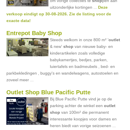
om vorige collecties te
shop
pen aan
uitzonderlijke kortingen ...
Deze
verkoop eindigt op 30-08-2026. Zie de listing voor de
exacte data!
Entrepot Baby Shop
Steeds welkom in onze 800 m² '
outlet
& new'
shop
van nieuwe baby- en
kinderartikelen zoals volledige
babykamertjes, bedjes, parken,
luiertafels en badmeubels , bed- en
parkbekledingen , buggy's en wandelwagens, autostoelen en
zoveel meer ...
Outlet Shop Blue Pacific Putte
Bij Blue Pacific Putte vind je op de
parking achter de winkel een
outlet
shop
van 100m² die permanent
interessante koopjes voor dames en
heren biedt van vorige seizoenen ...