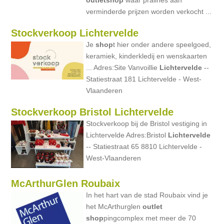
outlet
shop
waar pralines aan
verminderde prijzen worden verkocht ...
Stockverkoop Lichtervelde
Je
shop
t hier onder andere speelgoed,
keramiek, kinderkledij en wenskaarten
... Adres:Site Vanvoillie
Lichtervelde
--
Statiestraat 181 Lichtervelde - West-
Vlaanderen
Stockverkoop Bristol Lichtervelde
Stockverkoop bij de Bristol vestiging in
Lichtervelde Adres:Bristol
Lichtervelde
-- Statiestraat 65 8810 Lichtervelde -
West-Vlaanderen
McArthurGlen Roubaix
In het hart van de stad Roubaix vind je
het McArthurglen
outlet
shop
pingcomplex met meer de 70