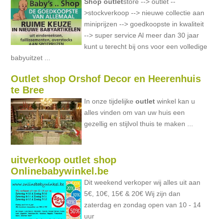
Shop
outlet
store --> outlet --
>stockverkoop --> nieuwe collectie aan
miniprijzen --> goedkoopste in kwaliteit
--> super service Al meer dan 30 jaar
kunt u terecht bij ons voor een volledige
babyuitzet ...
Outlet shop Orshof Decor en Heerenhuis
te Bree
In onze tijdelijke
outlet
winkel kan u
alles vinden om van uw huis een
gezellig en stijlvol thuis te maken ...
uitverkoop outlet shop
Onlinebabywinkel.be
Dit weekend verkoper wij alles uit aan
5€, 10€, 15€ & 20€ Wij zijn dan
zaterdag en zondag open van 10 - 14
uur