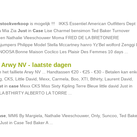
stockverkoop
is mogelijk !!! IKKS Essentiel American Outfitters Dept
a Mia Zia
Just
in
Case
Lise Charmel bensimon Ted Baker Turnover
rgen Nathalie Vleeschouwer Moma FRED DE LA BRETONIERE
mpers Philippe Model Stella Mccartney hanro Yz'Bel wolford Zenggi 
o NOOSA Bonne Maison Coclico Les Plaisir Des Femmes 10 days ...
 Arwy NV - laatste dagen
et failliete Arwy NV ... Handtassen €20 - €25 - €30 - Betalen kan enk
g, CKS, Little David, Mexx, Carmela, Boo, XTI, Bthirty, Laurent David,
st
in
case
Mexx CKS Miss Sixty Kipling Terre Bleue little david Just in
ELA BTHIRTY ALBERTO LA TORRE ...
ase
, MM6 By Margiela, Nathalie Vleeschouwer, Only, Suncoo, Ted Bake
Just in Case Ted Baker A ...