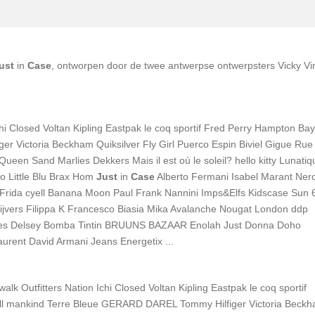
ust
in
Case
, ontworpen door de twee antwerpse ontwerpsters Vicky Vi
chi Closed Voltan Kipling Eastpak le coq sportif Fred Perry Hampton Bay
r Victoria Beckham Quiksilver Fly Girl Puerco Espin Biviel Gigue Rue
ueen Sand Marlies Dekkers Mais il est où le soleil? hello kitty Lunatiq
o Little Blu Brax Hom
Just
in
Case
Alberto Fermani Isabel Marant Ner
t Frida cyell Banana Moon Paul Frank Nannini Imps&Elfs Kidscase Sun 
Schrijvers Filippa K Francesco Biasia Mika Avalanche Nougat London ddp
Uncles Delsey Bomba Tintin BRUUNS BAZAAR Enolah Just Donna Doho
aurent David Armani Jeans Energetix ...
alk Outfitters Nation Ichi Closed Voltan Kipling Eastpak le coq sportif
all mankind Terre Bleue GERARD DAREL Tommy Hilfiger Victoria Beck