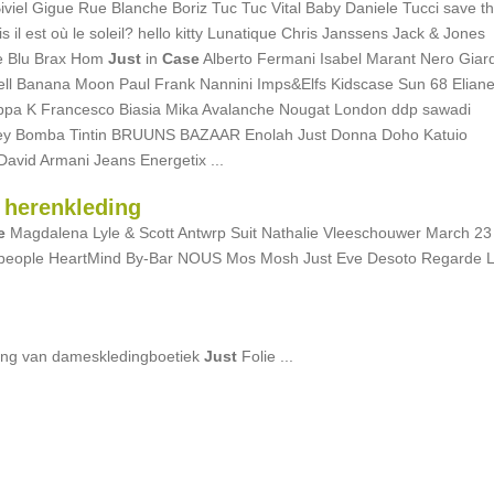
Biviel Gigue Rue Blanche Boriz Tuc Tuc Vital Baby Daniele Tucci save t
l est où le soleil? hello kitty Lunatique Chris Janssens Jack & Jones
le Blu Brax Hom
Just
in
Case
Alberto Fermani Isabel Marant Nero Giard
yell Banana Moon Paul Frank Nannini Imps&Elfs Kidscase Sun 68 Eliane
 Filippa K Francesco Biasia Mika Avalanche Nougat London ddp sawadi
Delsey Bomba Tintin BRUUNS BAZAAR Enolah Just Donna Doho Katuio
David Armani Jeans Energetix ...
 herenkleding
e
Magdalena Lyle & Scott Antwrp Suit Nathalie Vleeschouwer March 23
people HeartMind By-Bar NOUS Mos Mosh Just Eve Desoto Regarde 
ting van dameskledingboetiek
Just
Folie ...