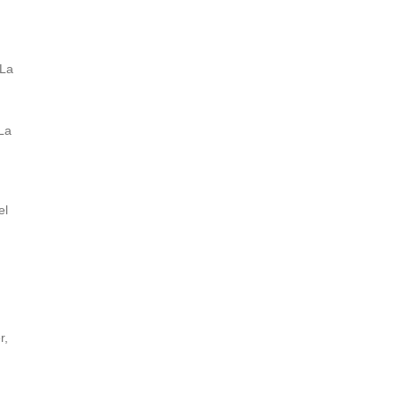
 La
La
el
r,