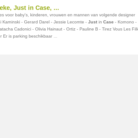
ke, Just in Case, ...
ies voor baby's, kinderen, vrouwen en mannen van volgende designer
i Kaminski - Gerard Darel - Jessie Lecomte -
Just
in
Case
- Komono -
atacha Cadonici - Olivia Hainaut - Ortiz - Pauline B - Tirez Vous Les Fil
 Er is parking beschikbaar ...