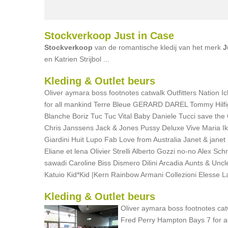
Stockverkoop Just in Case
Stockverkoop
van de romantische kledij van het merk
J
en Katrien Strijbol ...
Kleding & Outlet beurs
Oliver aymara boss footnotes catwalk Outfitters Nation I
for all mankind Terre Bleue GERARD DAREL Tommy Hilfige
Blanche Boriz Tuc Tuc Vital Baby Daniele Tucci save the Q
Chris Janssens Jack & Jones Pussy Deluxe Vive Maria Ik
Giardini Huit Lupo Fab Love from Australia Janet & jane
Eliane et lena Olivier Strelli Alberto Gozzi no-no Alex 
sawadi Caroline Biss Dismero Dilini Arcadia Aunts & 
Katuio Kid*Kid |Kern Rainbow Armani Collezioni Elesse L
Kleding & Outlet beurs
Oliver aymara boss footnotes catw
Fred Perry Hampton Bays 7 for 