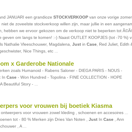
aand JANUARI een grandioze
STOCKVERKOOP
van onze vorige zomer
 niet de zoveelste stockverkoop willen zijn, maar jullie in een aangena
ssen, hebben we ervoor gekozen om de verkoop niet te beperken tot Ã©
d te geven om langs te komen! :-) Naast OUTLET KOOPJES (tot -70 %) 
 Nathalie Vleeschouwer, Magdalena,
Just
in
Case
, Red Juliet, Edith 
geschwister, Nice Things, etc ...
om x Garderobe Nationale
erken zoals Humanoid - Rabens Saloner - DIEGA PARIS - NOUS -
t
In
Case
- Won Hundred - Topolina - FINE COLLECTION - HOPE
Beautiful Story - ...
pers voor vrouwen bij boetiek Kiasma
ontwerpers voor vrouwen zowel kleding , schoenen en accesoires ...
nen tot - 80 % Merken zijn Dries Van Noten ,
Just
In
Case
, Ann
houwer , A ...