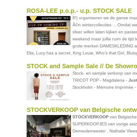
ROSA-LEE p.o.p.- u.p. STOCK SALE
8!) organiseren we de ganse m
Ã©n wintercollecties ... Omdat we
sfeer willen laten kijken en pa
weekend maar jullie ruim de tij
grote merken DAMESKLEDING als
Ella, Lucy has a secret, King Louie, Who's that Girl, Bluts
STOCK and Sample Sale // De Showro
Stock- en sample verkoop van m
TRICOT POP - Magdalena -
Jus
Stockholm - Mémoire Imprimée - A 
STOCKVERKOOP van Belgische ontwer
STOCKVERKOOP
van Belgische 
SUPERKOOPJES van vorige seizoe
Demeulemeester , Nathalie Vleesc