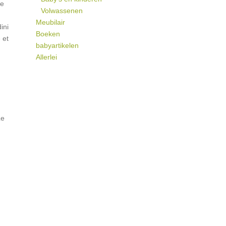
he
Volwassenen
Meubilair
ini
Boeken
 et
babyartikelen
Allerlei
Le