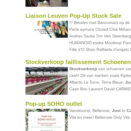
Liaison Leuven Pop-Up Stock Sale
!!! Betalen met Bancontact op de
Perla aymara Closed Chie Mihar
Andres Sarda Tim Van Steenbe
HUMANOID esska Mooiloop Paraju
Fille d’O Shan Raffaela d’angel
Stockverkoop faillissement Schoenen
Stockverkoop
van schoenen van h
cash! Dit van merken zoals Kiplin
Alberto La Torre, Terre Bleue,
Ju
Case Boo Laurent David CARM
Pop-up SOHO outlet
Vandevorst, Bellerose,
Just
In
C
Vila en meer! Bellerose Only Vila 