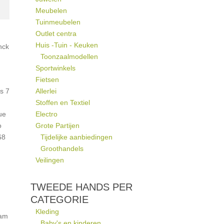
Meubelen
Tuinmeubelen
Outlet centra
Huis -Tuin - Keuken
nck
Toonzaalmodellen
Sportwinkels
Fietsen
s 7
Allerlei
Stoffen en Textiel
ue
Electro
o
Grote Partijen
68
Tijdelijke aanbiedingen
Groothandels
Veilingen
TWEEDE HANDS PER
CATEGORIE
Kleding
ham
Baby's en kinderen