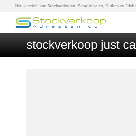
Het overzicht van
Stockverkopen
,
Sample sales
,
Outlets
en
2deha
stockverkoop just c