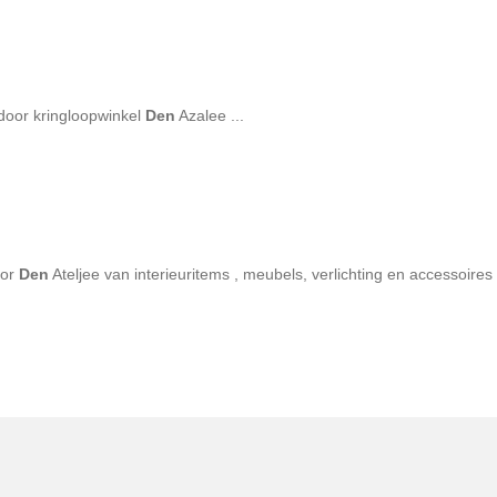
door kringloopwinkel
Den
Azalee ...
oor
Den
Ateljee van interieuritems , meubels, verlichting en accessoires .