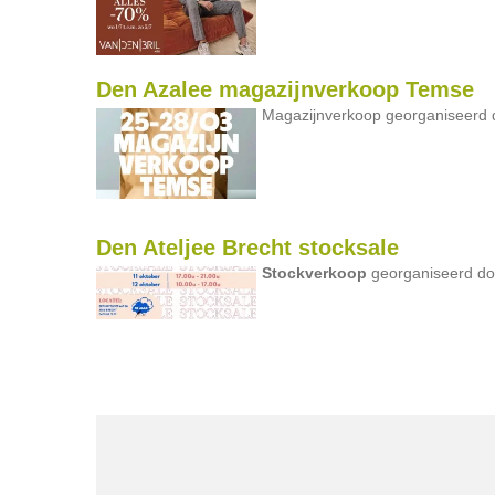
Den Azalee magazijnverkoop Temse
Magazijnverkoop georganiseerd 
Den Ateljee Brecht stocksale
Stockverkoop
georganiseerd d