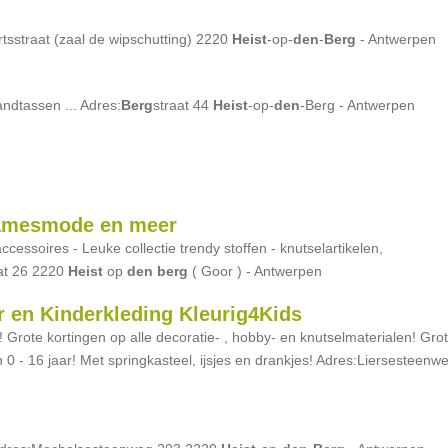
rtsstraat (zaal de wipschutting) 2220
Heist
-op-
den
-
Berg
- Antwerpen
ndtassen ... Adres:
Berg
straat 44
Heist
-op-
den
-Berg - Antwerpen
damesmode en meer
essoires - Leuke collectie trendy stoffen - knutselartikelen,
aat 26 2220
Heist
op
den
berg
( Goor ) - Antwerpen
r en Kinderkleding Kleurig4Kids
 Grote kortingen op alle decoratie- , hobby- en knutselmaterialen! Gro
an 0 - 16 jaar! Met springkasteel, ijsjes en drankjes! Adres:Liersesteenw