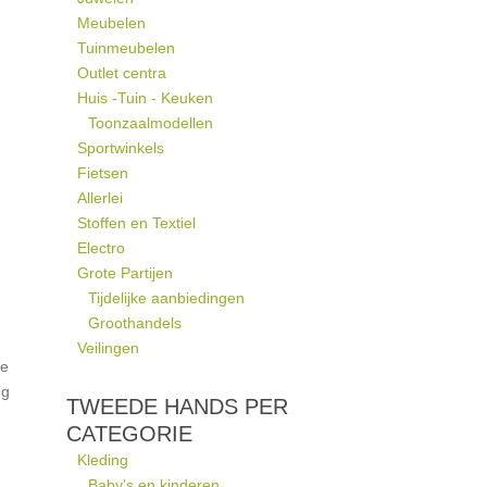
Meubelen
Tuinmeubelen
Outlet centra
Huis -Tuin - Keuken
Toonzaalmodellen
Sportwinkels
Fietsen
Allerlei
Stoffen en Textiel
Electro
Grote Partijen
Tijdelijke aanbiedingen
Groothandels
Veilingen
te
eg
TWEEDE HANDS PER
CATEGORIE
Kleding
Baby's en kinderen