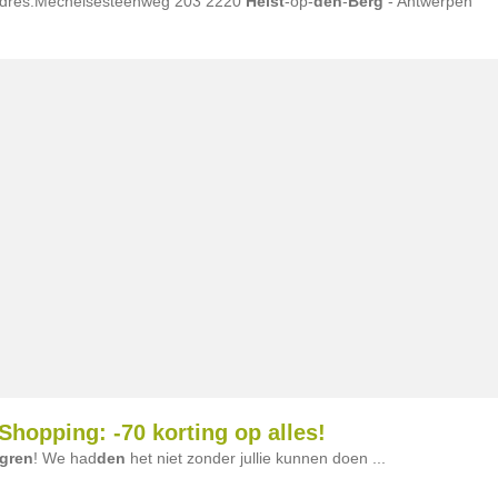
 Adres:Mechelsesteenweg 203 2220
Heist
-op-
den
-
Berg
- Antwerpen
hopping: -70 korting op alles!
gren
! We had
den
het niet zonder jullie kunnen doen ...