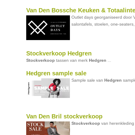
Van Den Bossche Keuken & Totaalinter
Outlet days georganiseerd door
salontafels, stoelen, one-seaters, 
Stockverkoop Hedgren
Stockverkoop
tassen van merk
Hedgren
...
Hedgren sample sale
Sample sale van
Hedgren
sample
Van Den Bril stockverkoop
Stockverkoop
van herenkleding