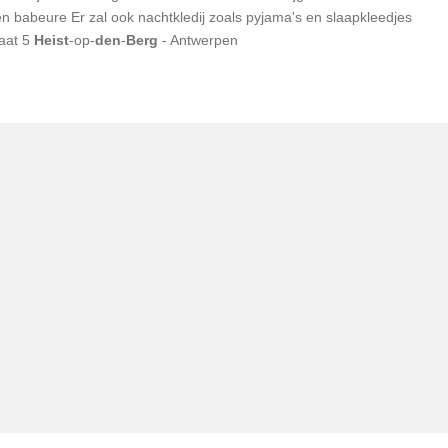
en babeure Er zal ook nachtkledij zoals pyjama's en slaapkleedjes
aat 5
Heist
-op-
den
-
Berg
- Antwerpen