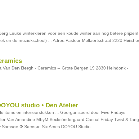
 Berg Leuke winterkleren voor een koude winter aan nog betere prijzen!
eek en de muziekschool) ... Adres:Pastoor Mellaertsstraat 2220
Heist
o
ceramics
na Van
Den
Berg
h - Ceramics -- Grote Bergen 19 2830 Heindonk -
DOYOU studio • Den Atelier
yle items en interieurstukken ... Georganiseerd door Five Fridays,
lier Van Amandine MbyM Becksöndergaard Casual Friday Twist & Tan
w Samsøe Φ Samsøe Six Ames DOYOU Studio ...