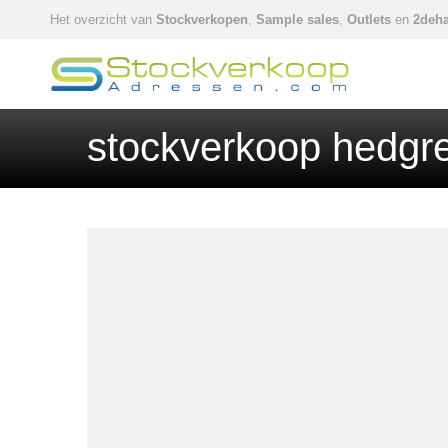
Het overzicht van
Stockverkopen
,
Sample sales
,
Outlets
en
2deha
stockverkoop hedgre