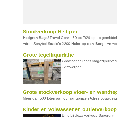
Stuntverkoop Hedgren
Hedgren
Bags&Travel Gear - 50 tot 70% op de gemiddelde 
Adres:Sonybel Studio's 2200
Heist
-op-
den
-
Berg
- Antwe
Grote tegelliquidatie
Groothandel doet magazijnuitver
- Antwerpen
Grote stockverkoop vloer- en wandte
Meer dan 600 loten aan dumpingprijzen Adres:Bouwdewi
Kinder en volwassenen outletverkoop
Er is bij deze verkoop Superdry 