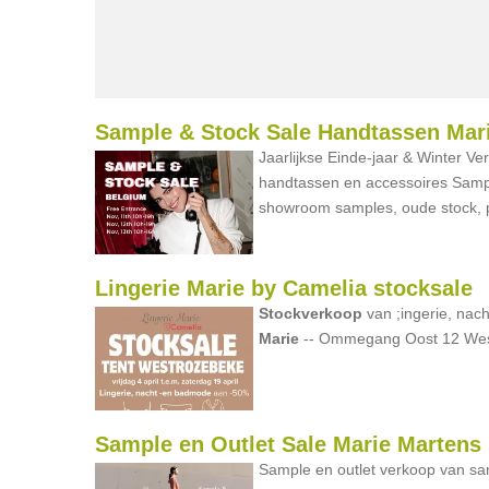
Sample & Stock Sale Handtassen Mar
Jaarlijkse Einde-jaar & Winter V
handtassen en accessoires Sampl
showroom samples, oude stock, p
Lingerie Marie by Camelia stocksale
Stockverkoop
van ;ingerie, nac
Marie
-- Ommegang Oost 12 Wes
Sample en Outlet Sale Marie Martens
Sample en outlet verkoop van sa