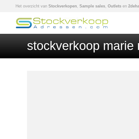
Het overzicht van
Stockverkopen
,
Sample sales
,
Outlets
en
2deha
stockverkoop marie