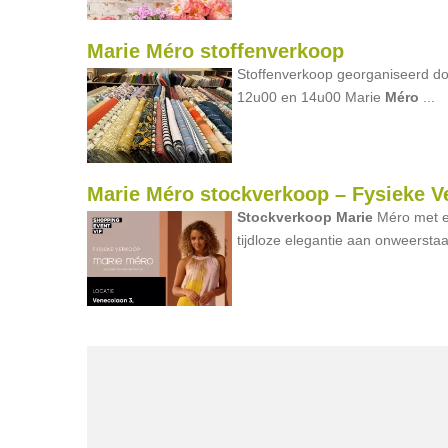
Marie Méro stoffenverkoop
Stoffenverkoop georganiseerd d
12u00 en 14u00 Marie
Méro
...
Marie Méro stockverkoop – Fysieke V
Stockverkoop
Marie
Méro met e
tijdloze elegantie aan onweerstaa