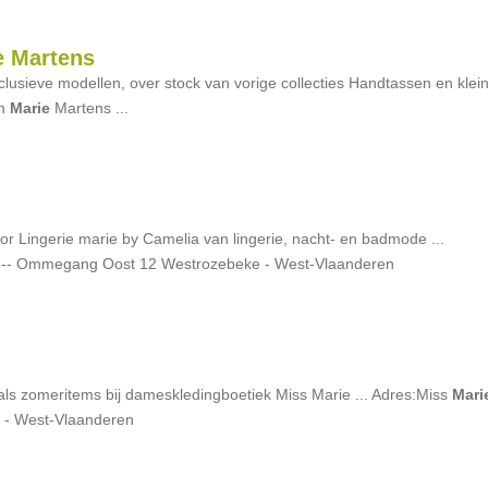
e Martens
clusieve modellen, over stock van vorige collecties Handtassen en klei
en
Marie
Martens ...
r Lingerie marie by Camelia van lingerie, nacht- en badmode ...
 -- Ommegang Oost 12 Westrozebeke - West-Vlaanderen
als zomeritems bij dameskledingboetiek Miss Marie ... Adres:Miss
Mari
e - West-Vlaanderen