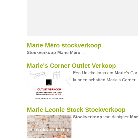
Marie Méro stockverkoop
Stockverkoop
Marie
Méro
...
Marie's Corner Outlet Verkoop
Een Unieke kans om
Marie
's Co
kunnen schaffen Marie's Corner .
Marie Leonie Stock Stockverkoop
Stockverkoop
van designer
Mar