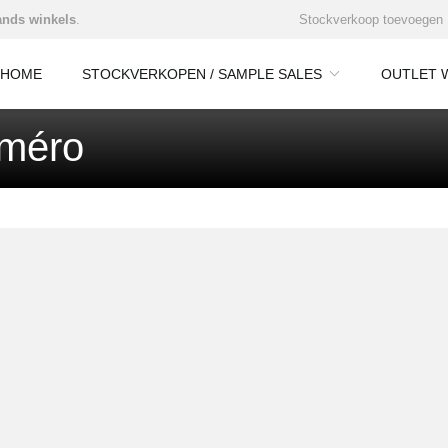
nds winkels
.
Stockverkoop toevoegen
HOME
STOCKVERKOPEN / SAMPLE SALES
OUTLET 
 méro