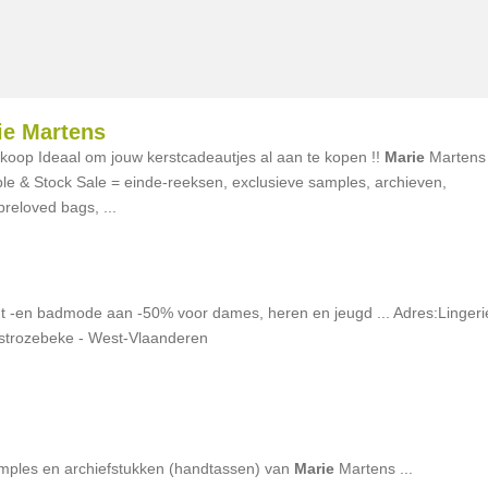
ie Martens
erkoop Ideaal om jouw kerstcadeautjes al aan te kopen !!
Marie
Martens
e & Stock Sale = einde-reeksen, exclusieve samples, archieven,
reloved bags, ...
ht -en badmode aan -50% voor dames, heren en jeugd ... Adres:Lingeri
trozebeke - West-Vlaanderen
mples en archiefstukken (handtassen) van
Marie
Martens ...