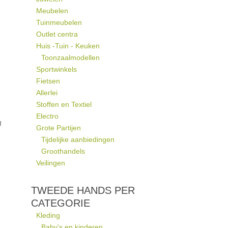
Meubelen
Tuinmeubelen
Outlet centra
Huis -Tuin - Keuken
Toonzaalmodellen
Sportwinkels
Fietsen
Allerlei
Stoffen en Textiel
Electro
g
Grote Partijen
Tijdelijke aanbiedingen
Groothandels
Veilingen
.
TWEEDE HANDS PER
CATEGORIE
Kleding
Baby's en kinderen