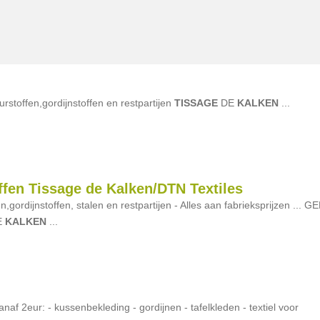
urstoffen,gordijnstoffen en restpartijen
TISSAGE
DE
KALKEN
...
ffen Tissage de Kalken/DTN Textiles
n,gordijnstoffen, stalen en restpartijen - Alles aan fabrieksprijzen ... G
E
KALKEN
...
f 2eur: - kussenbekleding - gordijnen - tafelkleden - textiel voor