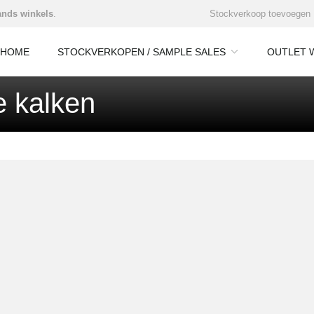
nds winkels
.
Stockverkoop toevoegen
HOME
STOCKVERKOPEN / SAMPLE SALES
OUTLET 
e kalken