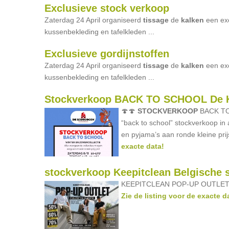
Exclusieve stock verkoop
Zaterdag 24 April organiseerd
tissage
de
kalken
een ex
kussenbekleding en tafelkleden ...
Exclusieve gordijnstoffen
Zaterdag 24 April organiseerd
tissage
de
kalken
een ex
kussenbekleding en tafelkleden ...
Stockverkoop BACK TO SCHOOL De 
🍄🍄
STOCKVERKOOP
BACK TO 
“back to school” stockverkoop in
en pyjama’s aan ronde kleine prijs
exacte data!
stockverkoop Keepitclean Belgische 
KEEPITCLEAN POP-UP OUTLET –
Zie de listing voor de exacte d