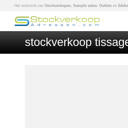
Het overzicht van
Stockverkopen
,
Sample sales
,
Outlets
en
2deha
stockverkoop tissag