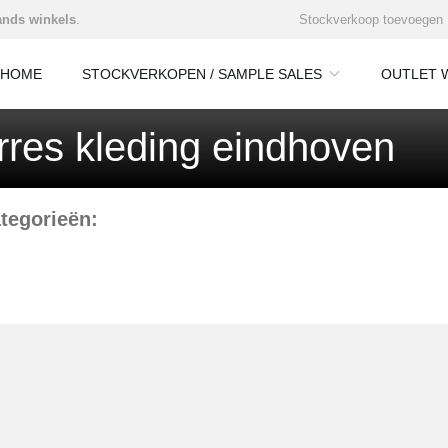
nds winkels
.
Stockverkoop toevoegen
HOME
STOCKVERKOPEN / SAMPLE SALES
OUTLET 
res kleding eindhoven
tegorieën: