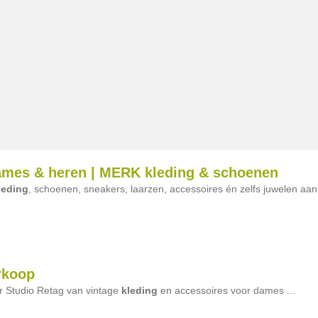
s & heren | MERK kleding & schoenen
leding
, schoenen, sneakers, laarzen, accessoires én zelfs juwelen aan
rkoop
r Studio Retag van vintage
kleding
en accessoires voor dames ...