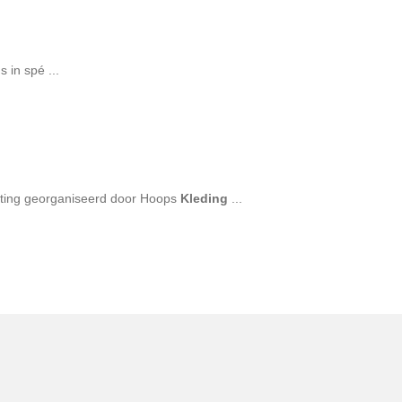
 in spé ...
tting georganiseerd door Hoops
Kleding
...