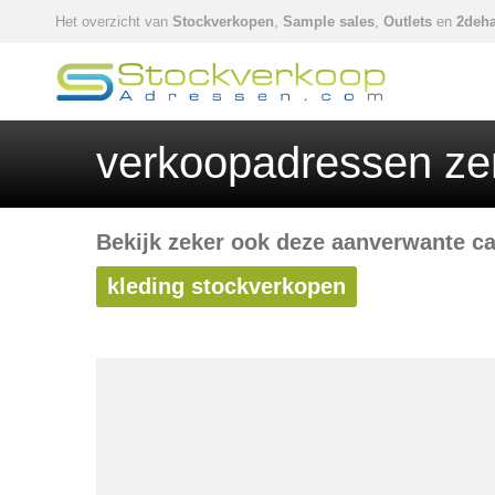
Het overzicht van
Stockverkopen
,
Sample sales
,
Outlets
en
2deha
verkoopadressen zer
Bekijk zeker ook deze aanverwante ca
kleding stockverkopen