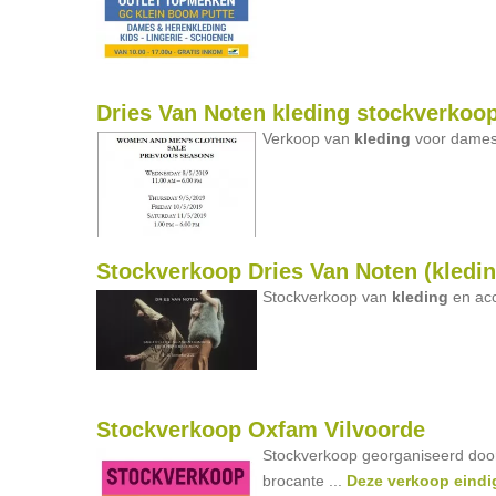
Dries Van Noten kleding stockverkoo
Verkoop van
kleding
voor dames 
Stockverkoop Dries Van Noten (kledin
Stockverkoop van
kleding
en acc
Stockverkoop Oxfam Vilvoorde
Stockverkoop georganiseerd do
brocante ...
Deze verkoop eindig