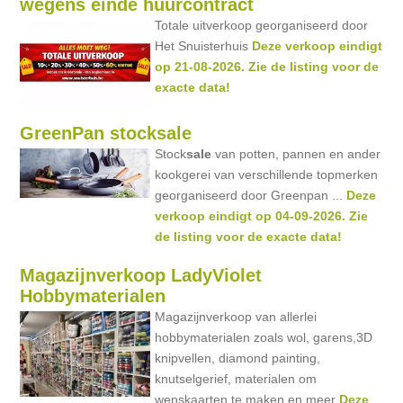
wegens einde huurcontract
Totale uitverkoop georganiseerd door
Het Snuisterhuis
Deze verkoop eindigt
op 21-08-2026. Zie de listing voor de
exacte data!
GreenPan stocksale
Stock
sale
van potten, pannen en ander
kookgerei van verschillende topmerken
georganiseerd door Greenpan ...
Deze
verkoop eindigt op 04-09-2026. Zie
de listing voor de exacte data!
Magazijnverkoop LadyViolet
Hobbymaterialen
Magazijnverkoop van allerlei
hobbymaterialen zoals wol, garens,3D
knipvellen, diamond painting,
knutselgerief, materialen om
wenskaarten te maken en meer
Deze