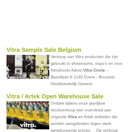
Vitra Sample Sale Belgium
Verkoop van Vitra producten die zijn
gebruikt in showrooms, expo’s en voor
fotoshoots Adres:
Vitra
Circle
--
Bazellaan 8 1140 Evere - Brussels
Hoofdstedelijk Gewest
Vitra / Artek Open Warehouse Sale
Ontdek tijdens onze jaarlijkse
stockverkoop een overvloed aan
originele
Vitra
en Artek artikelen die
worden aangeboden tegen sterk
gereduceerde prijzen ... De verkoop