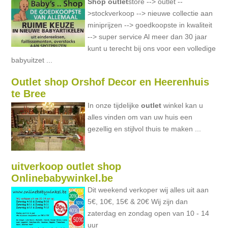
Shop
outlet
store --> outlet --
>stockverkoop --> nieuwe collectie aan
miniprijzen --> goedkoopste in kwaliteit
--> super service Al meer dan 30 jaar
kunt u terecht bij ons voor een volledige
babyuitzet ...
Outlet shop Orshof Decor en Heerenhuis
te Bree
In onze tijdelijke
outlet
winkel kan u
alles vinden om van uw huis een
gezellig en stijlvol thuis te maken ...
uitverkoop outlet shop
Onlinebabywinkel.be
Dit weekend verkoper wij alles uit aan
5€, 10€, 15€ & 20€ Wij zijn dan
zaterdag en zondag open van 10 - 14
uur