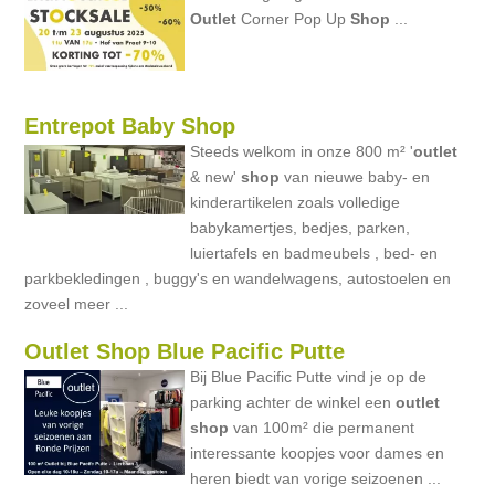
Outlet
Corner Pop Up
Shop
...
Entrepot Baby Shop
Steeds welkom in onze 800 m² '
outlet
& new'
shop
van nieuwe baby- en
kinderartikelen zoals volledige
babykamertjes, bedjes, parken,
luiertafels en badmeubels , bed- en
parkbekledingen , buggy's en wandelwagens, autostoelen en
zoveel meer ...
Outlet Shop Blue Pacific Putte
Bij Blue Pacific Putte vind je op de
parking achter de winkel een
outlet
shop
van 100m² die permanent
interessante koopjes voor dames en
heren biedt van vorige seizoenen ...