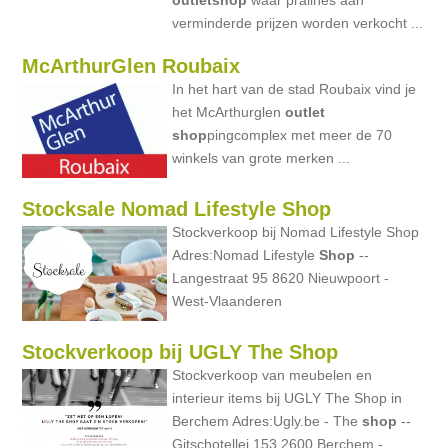
outlet
shop
waar pralines aan
verminderde prijzen worden verkocht ...
McArthurGlen Roubaix
In het hart van de stad Roubaix vind je
het McArthurglen
outlet
shop
pingcomplex met meer de 70
winkels van grote merken ...
Stocksale Nomad Lifestyle Shop
Stockverkoop bij Nomad Lifestyle Shop
Adres:Nomad Lifestyle
Shop
--
Langestraat 95 8620 Nieuwpoort -
West-Vlaanderen
Stockverkoop bij UGLY The Shop
Stockverkoop van meubelen en
interieur items bij UGLY The Shop in
Berchem Adres:Ugly.be - The
shop
--
Gitschotellei 153 2600 Berchem -