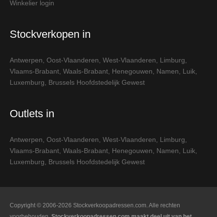
Winkelier login
Stockverkopen in
Antwerpen
,
Oost-Vlaanderen
,
West-Vlaanderen
,
Limburg
,
Vlaams-Brabant
,
Waals-Brabant
,
Henegouwen
,
Namen
,
Luik
,
Luxemburg
,
Brussels Hoofdstedelijk Gewest
Outlets in
Antwerpen
,
Oost-Vlaanderen
,
West-Vlaanderen
,
Limburg
,
Vlaams-Brabant
,
Waals-Brabant
,
Henegouwen
,
Namen
,
Luik
,
Luxemburg
,
Brussels Hoofdstedelijk Gewest
Copyright © 2006-2026 Stockverkoopadressen.com. Alle rechten
voorbehouden.
Stockverkoopadressen.com maakt deel uit van het