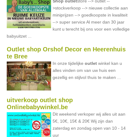
Shop
outlet
store --> outlet --
>stockverkoop --> nieuwe collectie aan
miniprijzen --> goedkoopste in kwaliteit
--> super service Al meer dan 30 jaar
kunt u terecht bij ons voor een volledige
babyuitzet ...
Outlet shop Orshof Decor en Heerenhuis
te Bree
In onze tijdelijke
outlet
winkel kan u
alles vinden om van uw huis een
gezellig en stijlvol thuis te maken ...
uitverkoop outlet shop
Onlinebabywinkel.be
Dit weekend verkoper wij alles uit aan
5€, 10€, 15€ & 20€ Wij zijn dan
zaterdag en zondag open van 10 - 14
uur