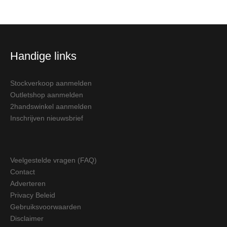
Handige links
Stockverkoop aanmelden
Outletshop aanmelden
2handswinkel aanmelden
Inschrijven nieuwsbrief
Veelgestelde vragen (FAQ)
Contact
Adverteren
Privacy Beleid
Gebruiksvoorwaarden
Disclaimer