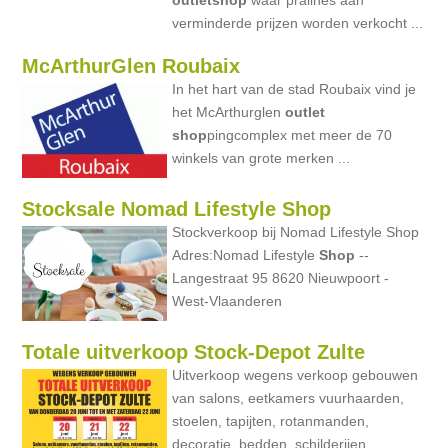
outlet
shop
waar pralines aan
verminderde prijzen worden verkocht ...
McArthurGlen Roubaix
In het hart van de stad Roubaix vind je
het McArthurglen
outlet
shop
pingcomplex met meer de 70
winkels van grote merken ...
Stocksale Nomad Lifestyle Shop
Stockverkoop bij Nomad Lifestyle Shop
Adres:Nomad Lifestyle
Shop
--
Langestraat 95 8620 Nieuwpoort -
West-Vlaanderen
Totale uitverkoop Stock-Depot Zulte
Uitverkoop wegens verkoop gebouwen
van salons, eetkamers vuurhaarden,
stoelen, tapijten, rotanmanden,
decoratie, bedden, schilderijen,