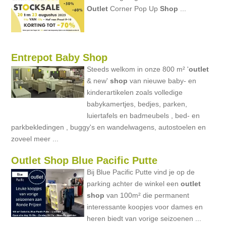
Outlet
Corner Pop Up
Shop
...
Entrepot Baby Shop
Steeds welkom in onze 800 m² '
outlet
& new'
shop
van nieuwe baby- en
kinderartikelen zoals volledige
babykamertjes, bedjes, parken,
luiertafels en badmeubels , bed- en
parkbekledingen , buggy's en wandelwagens, autostoelen en
zoveel meer ...
Outlet Shop Blue Pacific Putte
Bij Blue Pacific Putte vind je op de
parking achter de winkel een
outlet
shop
van 100m² die permanent
interessante koopjes voor dames en
heren biedt van vorige seizoenen ...