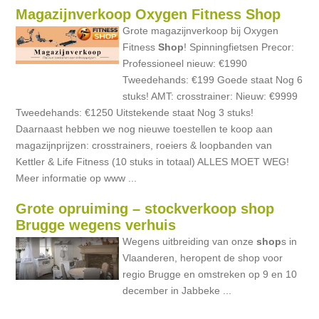
Magazijnverkoop Oxygen Fitness Shop
Grote magazijnverkoop bij Oxygen
Fitness
Shop
! Spinningfietsen Precor:
Professioneel nieuw: €1990
Tweedehands: €199 Goede staat Nog 6
stuks! AMT: crosstrainer: Nieuw: €9999
Tweedehands: €1250 Uitstekende staat Nog 3 stuks!
Daarnaast hebben we nog nieuwe toestellen te koop aan
magazijnprijzen: crosstrainers, roeiers & loopbanden van
Kettler & Life Fitness (10 stuks in totaal) ALLES MOET WEG!
Meer informatie op www ...
Grote opruiming – stockverkoop shop
Brugge wegens verhuis
Wegens uitbreiding van onze
shop
s in
Vlaanderen, heropent de shop voor
regio Brugge en omstreken op 9 en 10
december in Jabbeke ...