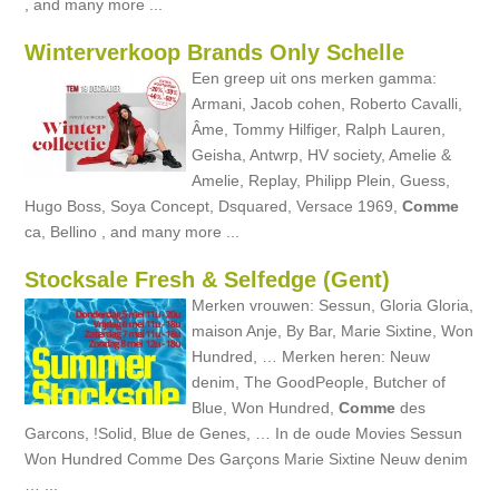
, and many more ...
Winterverkoop Brands Only Schelle
Een greep uit ons merken gamma:
Armani, Jacob cohen, Roberto Cavalli,
Âme, Tommy Hilfiger, Ralph Lauren,
Geisha, Antwrp, HV society, Amelie &
Amelie, Replay, Philipp Plein, Guess,
Hugo Boss, Soya Concept, Dsquared, Versace 1969,
Comme
ca, Bellino , and many more ...
Stocksale Fresh & Selfedge (Gent)
Merken vrouwen: Sessun, Gloria Gloria,
maison Anje, By Bar, Marie Sixtine, Won
Hundred, … Merken heren: Neuw
denim, The GoodPeople, Butcher of
Blue, Won Hundred,
Comme
des
Garcons, !Solid, Blue de Genes, … In de oude Movies Sessun
Won Hundred Comme Des Garçons Marie Sixtine Neuw denim
… ...