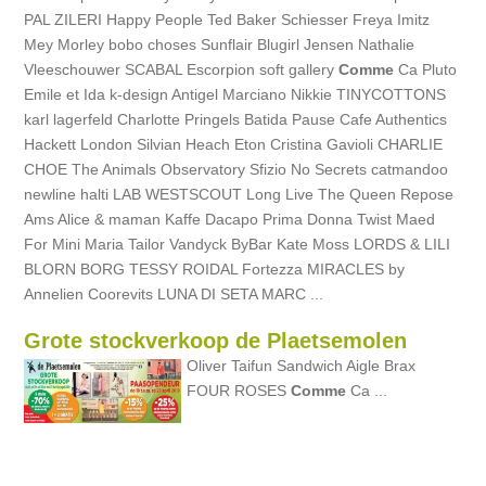
PAL ZILERI Happy People Ted Baker Schiesser Freya Imitz
Mey Morley bobo choses Sunflair Blugirl Jensen Nathalie
Vleeschouwer SCABAL Escorpion soft gallery
Comme
Ca Pluto
Emile et Ida k-design Antigel Marciano Nikkie TINYCOTTONS
karl lagerfeld Charlotte Pringels Batida Pause Cafe Authentics
Hackett London Silvian Heach Eton Cristina Gavioli CHARLIE
CHOE The Animals Observatory Sfizio No Secrets catmandoo
newline halti LAB WESTSCOUT Long Live The Queen Repose
Ams Alice & maman Kaffe Dacapo Prima Donna Twist Maed
For Mini Maria Tailor Vandyck ByBar Kate Moss LORDS & LILI
BLORN BORG TESSY ROIDAL Fortezza MIRACLES by
Annelien Coorevits LUNA DI SETA MARC ...
Grote stockverkoop de Plaetsemolen
Oliver Taifun Sandwich Aigle Brax
FOUR ROSES
Comme
Ca ...