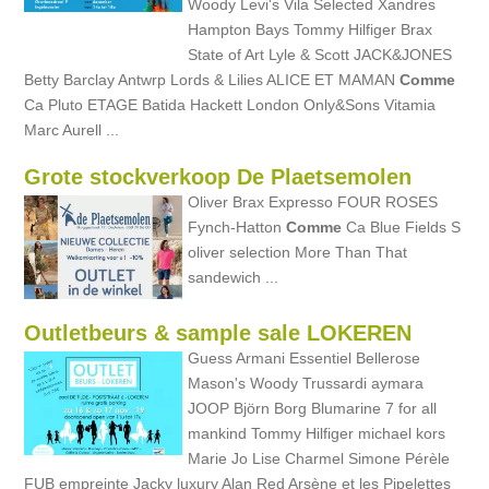
Woody Levi's Vila Selected Xandres
Hampton Bays Tommy Hilfiger Brax
State of Art Lyle & Scott JACK&JONES
Betty Barclay Antwrp Lords & Lilies ALICE ET MAMAN
Comme
Ca Pluto ETAGE Batida Hackett London Only&Sons Vitamia
Marc Aurell ...
Grote stockverkoop De Plaetsemolen
Oliver Brax Expresso FOUR ROSES
Fynch-Hatton
Comme
Ca Blue Fields S
oliver selection More Than That
sandewich ...
Outletbeurs & sample sale LOKEREN
Guess Armani Essentiel Bellerose
Mason's Woody Trussardi aymara
JOOP Björn Borg Blumarine 7 for all
mankind Tommy Hilfiger michael kors
Marie Jo Lise Charmel Simone Pérèle
FUB empreinte Jacky luxury Alan Red Arsène et les Pipelettes