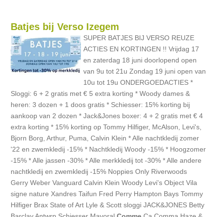
Batjes bij Verso Izegem
SUPER BATJES BIJ VERSO REUZE
ACTIES EN KORTINGEN !! Vrijdag 17
en zaterdag 18 juni doorlopend open
van 9u tot 21u Zondag 19 juni open van
10u tot 19u ONDERGOEDACTIES *
Sloggi: 6 + 2 gratis met € 5 extra korting * Woody dames &
heren: 3 dozen + 1 doos gratis * Schiesser: 15% korting bij
aankoop van 2 dozen * Jack&Jones boxer: 4 + 2 gratis met € 4
extra korting * 15% korting op Tommy Hilfiger, McAlson, Levi's,
Bjorn Borg, Arthur, Puma, Calvin Klein * Alle nachtkledij zomer
'22 en zwemkledij -15% * Nachtkledij Woody -15% * Hoogzomer
-15% * Alle jassen -30% * Alle merkkledij tot -30% * Alle andere
nachtkledij en zwemkledij -15% Noppies Only Riverwoods
Gerry Weber Vanguard Calvin Klein Woody Levi's Object Vila
signe nature Xandres Taifun Fred Perry Hampton Bays Tommy
Hilfiger Brax State of Art Lyle & Scott sloggi JACK&JONES Betty
Barclay Antwrp Schiesser Mayoral
Comme
Ca Comma Haze &