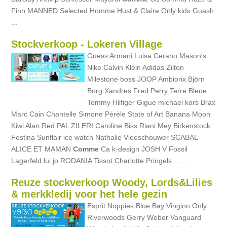
Finn MANNED Selected Homme Hust & Claire Only kids Guash
...
Stockverkoop - Lokeren Village
Guess Armani Luisa Cerano Mason's
Nike Calvin Klein Adidas Zilton
Milestone boss JOOP Ambiorix Björn
Borg Xandres Fred Perry Terre Bleue
Tommy Hilfiger Gigue michael kors Brax
Marc Cain Chantelle Simone Pérèle State of Art Banana Moon
Kiwi Alan Red PAL ZILERI Caroline Biss Riani Mey Birkenstock
Festina Sunflair ice watch Nathalie Vleeschouwer SCABAL
ALICE ET MAMAN
Comme
Ca k-design JOSH V Fossil
Lagerfeld lui jo RODANIA Tissot Charlotte Pringels … ...
Reuze stockverkoop Woody, Lords&Lilies
& merkkledij voor het hele gezin
Esprit Noppies Blue Bay Vingino Only
Riverwoods Gerry Weber Vanguard