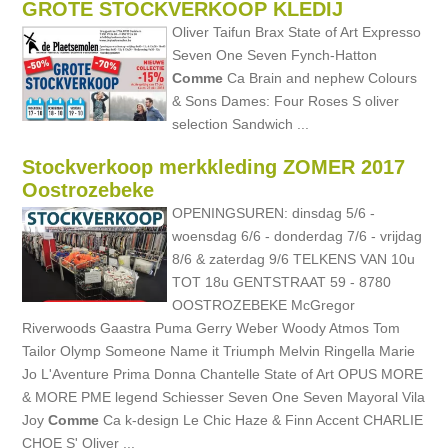
GROTE STOCKVERKOOP KLEDIJ
Oliver Taifun Brax State of Art Expresso
Seven One Seven Fynch-Hatton
Comme
Ca Brain and nephew Colours
& Sons Dames: Four Roses S oliver
selection Sandwich ...
Stockverkoop merkkleding ZOMER 2017
Oostrozebeke
OPENINGSUREN: dinsdag 5/6 -
woensdag 6/6 - donderdag 7/6 - vrijdag
8/6 & zaterdag 9/6 TELKENS VAN 10u
TOT 18u GENTSTRAAT 59 - 8780
OOSTROZEBEKE McGregor
Riverwoods Gaastra Puma Gerry Weber Woody Atmos Tom
Tailor Olymp Someone Name it Triumph Melvin Ringella Marie
Jo L'Aventure Prima Donna Chantelle State of Art OPUS MORE
& MORE PME legend Schiesser Seven One Seven Mayoral Vila
Joy
Comme
Ca k-design Le Chic Haze & Finn Accent CHARLIE
CHOE S' Oliver ...