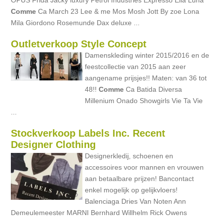
OPUS Frida Jacky luxury Petrol Industries Expresso Ella Luna
Comme
Ca March 23 Lee & me Mos Mosh Jott By zoe Lona
Mila Giordono Rosemunde Dax deluxe ...
Outletverkoop Style Concept
Damenskleding winter 2015/2016 en de
feestcollectie van 2015 aan zeer
aangename prijsjes!! Maten: van 36 tot
48!!
Comme
Ca Batida Diversa
Millenium Onado Showgirls Vie Ta Vie
...
Stockverkoop Labels Inc. Recent
Designer Clothing
Designerkledij, schoenen en
accessoires voor mannen en vrouwen
aan betaalbare prijzen! Bancontact
enkel mogelijk op gelijkvloers!
Balenciaga Dries Van Noten Ann
Demeulemeester MARNI Bernhard Willhelm Rick Owens