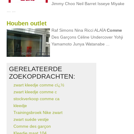
Jimmy Choo Neil Barret Isseye Miyake
… ...
Houben outlet
Raf Simons Nina Ricci ALAÏA
Comme
Des Garçons Céline Undercover Yohji
Yamamoto Junya Watanabe ...
GERELATEERDE
ZOEKOPDRACHTEN:
zwart kleedje comme cï¿½
zwart kleedje comme c
stockverkoop comme ca
kleedje
Trainingsbroek Nike zwart
zwart suéde vestje
Comme des garçon
Kleedje maat 104