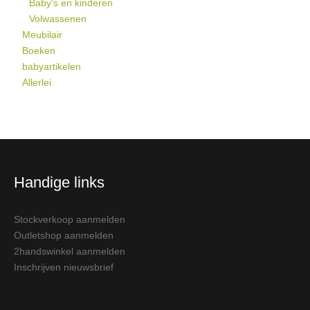
Baby's en kinderen
Volwassenen
Meubilair
Boeken
babyartikelen
Allerlei
Handige links
Stockverkoop aanmelden
Outletshop aanmelden
2handswinkel aanmelden
Inschrijven nieuwsbrief