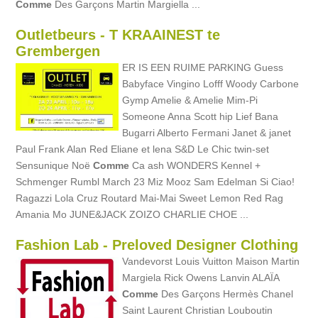
Comme
Des Garçons Martin Margiella ...
Outletbeurs - T KRAAINEST te
Grembergen
ER IS EEN RUIME PARKING Guess
Babyface Vingino Lofff Woody Carbone
Gymp Amelie & Amelie Mim-Pi
Someone Anna Scott hip Lief Bana
Bugarri Alberto Fermani Janet & janet
Paul Frank Alan Red Eliane et lena S&D Le Chic twin-set
Sensunique Noë
Comme
Ca ash WONDERS Kennel +
Schmenger Rumbl March 23 Miz Mooz Sam Edelman Si Ciao!
Ragazzi Lola Cruz Routard Mai-Mai Sweet Lemon Red Rag
Amania Mo JUNE&JACK ZOIZO CHARLIE CHOE ...
Fashion Lab - Preloved Designer Clothing
Vandevorst Louis Vuitton Maison Martin
Margiela Rick Owens Lanvin ALAÏA
Comme
Des Garçons Hermès Chanel
Saint Laurent Christian Louboutin