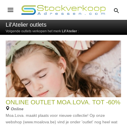
Lil'Atelier outlets
Volgende outlets verkopen het merk
Lil'Atelier
:
ONLINE OUTLET MOA.LOVA. TOT -60%
Online
Moa.Lova. maakt plaats voor nieuwe collectie! Op onze
webshop (www.moalova.be) vind je onder 'outlet' nog heel wat