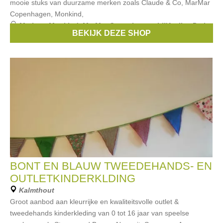
mooie stuks van duurzame merken zoals Claude & Co, MarMar
Copenhagen, Monkind,
Merken:
Monkind
,
MarMar Copenhagen
,
Lil'Atelier
,
Petit
BEKIJK DEZE SHOP
Blush
,
Guapoo
, ...
BONT EN BLAUW TWEEDEHANDS- EN
OUTLETKINDERKLDING
Kalmthout
Groot aanbod aan kleurrijke en kwaliteitsvolle outlet &
tweedehands kinderkleding van 0 tot 16 jaar van speelse