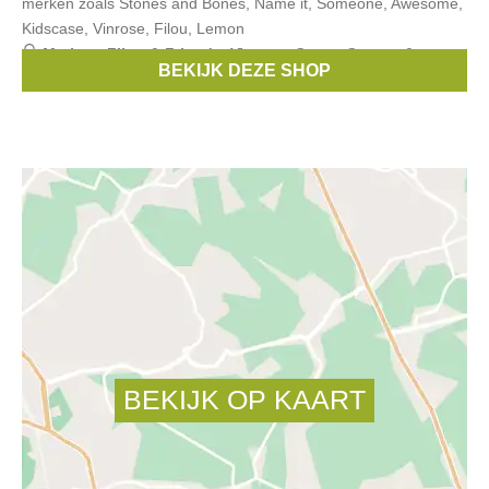
merken zoals Stones and Bones, Name it, Someone, Awesome,
Kidscase, Vinrose, Filou, Lemon
Merken:
Filou & Friends
,
Vinrose
,
Gymp
,
Stones &
BEKIJK DEZE SHOP
Bones
,
Someone
, ...