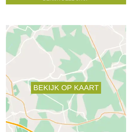
Merken:
Il Gufo
,
Liu Jo
,
Scapa
,
Mason's
,
Lee
, ...