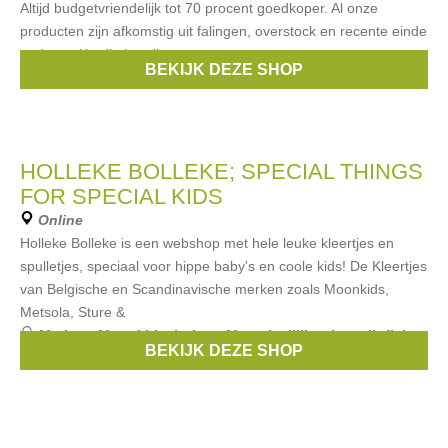
Altijd budgetvriendelijk tot 70 procent goedkoper. Al onze
producten zijn afkomstig uit falingen, overstock en recente einde
reeksen. Kwaliteitsvolle
BEKIJK DEZE SHOP
Merken:
Beaba
,
avent
,
Childwood
,
Koeka
,
bobux
, ...
HOLLEKE BOLLEKE; SPECIAL THINGS
FOR SPECIAL KIDS
Online
Holleke Bolleke is een webshop met hele leuke kleertjes en
spulletjes, speciaal voor hippe baby's en coole kids! De Kleertjes
van Belgische en Scandinavische merken zoals Moonkids,
Metsola, Sture &
Merken:
Moonkids
,
bobux
,
Metsola
,
lilliputiens
,
lipfish
,
BEKIJK DEZE SHOP
...