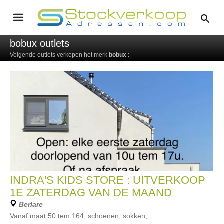
bobux outlets
Volgende outlets verkopen het merk
bobux
:
INDRA'S KIDS STORE : UITVERKOOP
1E ZATERDAG VAN DE MAAND
Berlare
Vanaf maat 50 tem 164, schoenen, sokken,