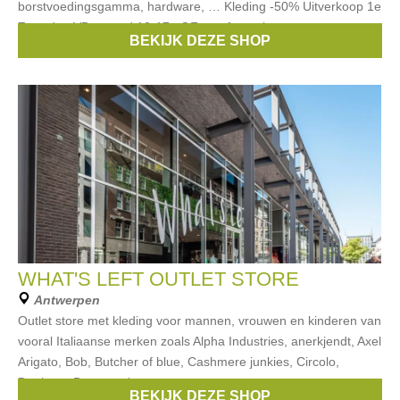
borstvoedingsgamma, hardware, … Kleding -50% Uitverkoop 1e
Zaterdag VD maand 10-17u OF na afspraak
BEKIJK DEZE SHOP
Merken:
avent
,
bobux
,
Stabifoot
,
ido
,
chicco
, ...
WHAT'S LEFT OUTLET STORE
Antwerpen
Outlet store met kleding voor mannen, vrouwen en kinderen van
vooral Italiaanse merken zoals Alpha Industries, anerkjendt, Axel
Arigato, Bob, Butcher of blue, Cashmere junkies, Circolo,
Denham, Dstrezzed,
BEKIJK DEZE SHOP