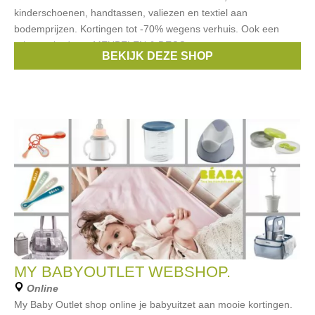
kinderschoenen, handtassen, valiezen en textiel aan
bodemprijzen. Kortingen tot -70% wegens verhuis. Ook een
ruim aanbod aan MEUBELEN & DECO
BEKIJK DEZE SHOP
Merken:
Liu Jo
,
CKS
,
Puma
,
Timberland
,
Samsonite
, ...
MY BABYOUTLET WEBSHOP.
Online
My Baby Outlet shop online je babyuitzet aan mooie kortingen.