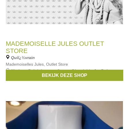
MADEMOISELLE JULES OUTLET
STORE
Quiï¿½vrain
Mademoiselles Jules, Outlet Store
Merken:
Ralph Lauren
,
Guess
,
Diesel
,
Liu Jo
,
Roberto
BEKIJK DEZE SHOP
Cavalli
, ...