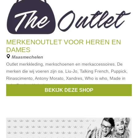
MERKENOUTLET VOOR HEREN EN
DAMES
Maasmechelen
Outlet merkkleding, merkschoenen en merkaccessoires. De
merken die wij voeren zijn oa. Liu-Jo, Talking French, Puppick,
Rinascimento, Antony Morato, Xandres, Who is who, Made in
Italy, Replay, K-design,
BEKIJK DEZE SHOP
Merken:
Guess
,
Liu Jo
,
Scapa
,
Gant
,
Replay
, ...