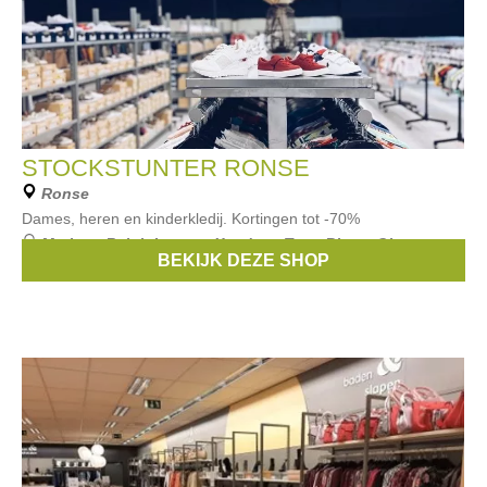
STOCKSTUNTER RONSE
Ronse
Dames, heren en kinderkledij. Kortingen tot -70%
Merken:
Ralph Lauren
,
Xandres
,
Terre Bleue
,
Gigue
,
BEKIJK DEZE SHOP
michael kors
, ...