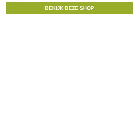
prêt-à-porter
BEKIJK DEZE SHOP
Merken:
Ralph Lauren
,
Armani
,
Diesel
,
D&G
,
Bellerose
, ...