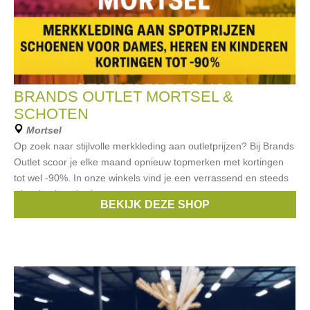
BRANDS OUTLET MORTSEL &
SCHOTEN
Mortsel
Op zoek naar stijlvolle merkkleding aan outletprijzen? Bij Brands
Outlet scoor je elke maand opnieuw topmerken met kortingen
tot wel -90%. In onze winkels vind je een verrassend en steeds
wisselend aanbod
BEKIJK DEZE SHOP
Merken:
Hugo Boss
,
Only
,
Vero Moda
,
Object
,
Vila
, ...