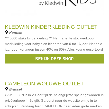
KLEDWIN KINDERKLEDING OUTLET
Kontich
*** 5000 stuks kinderkleding *** Permanente stockverkoop
merkkleding voor baby's en kinderen van 0 tot 16 jaar. Het hele
jaar door kortingen tussen 40% en 80%. Alles keurig gesorteerd
volgens leeftijd,
BEKIJK DEZE SHOP
Merken:
Ralph Lauren
,
Guess
,
Il Gufo
,
Diesel
,
Liu Jo
, ...
CAMELEON WOLUWE OUTLET
Brussel
CAMELEON is in 20 jaar tijd de belangrijkste speler geworden in
privéverkoop in België. Ga eerst naar de website om je in te
schrijven. Vandaag biedt CAMELEON haar leden grote merken