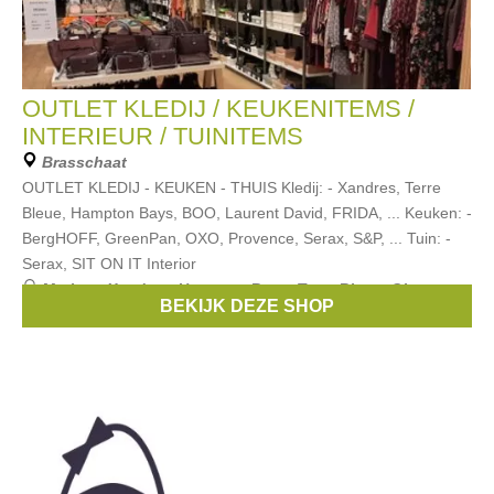
OUTLET KLEDIJ / KEUKENITEMS /
INTERIEUR / TUINITEMS
Brasschaat
OUTLET KLEDIJ - KEUKEN - THUIS Kledij: - Xandres, Terre
Bleue, Hampton Bays, BOO, Laurent David, FRIDA, ... Keuken: -
BergHOFF, GreenPan, OXO, Provence, Serax, S&P, ... Tuin: -
Serax, SIT ON IT Interior
Merken:
Xandres
,
Hampton Bays
,
Terre Bleue
,
Gigue
,
BEKIJK DEZE SHOP
serax
, ...