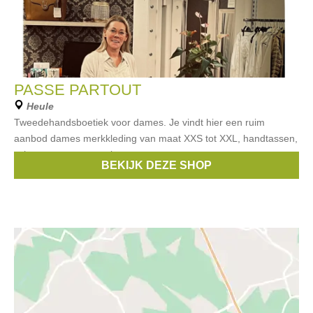
PASSE PARTOUT
Heule
Tweedehandsboetiek voor dames. Je vindt hier een ruim
aanbod dames merkkleding van maat XXS tot XXL, handtassen,
schoenen en accessoires
BEKIJK DEZE SHOP
Merken:
Liu Jo
,
Riverwoods
,
Xandres
,
Gigue
,
Brax
, ...