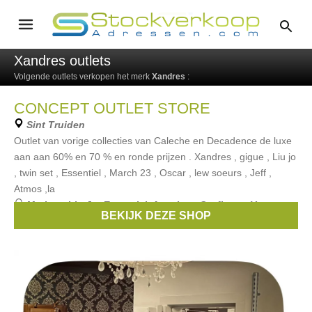
Xandres outlets
Volgende outlets verkopen het merk
Xandres
:
CONCEPT OUTLET STORE
Sint Truiden
Outlet van vorige collecties van Caleche en Decadence de luxe
aan aan 60% en 70 % en ronde prijzen . Xandres , gigue , Liu jo
, twin set , Essentiel , March 23 , Oscar , lew soeurs , Jeff ,
Atmos ,la
Merken:
Liu Jo
,
Essentiel
,
American Outfitters
,
Vero
BEKIJK DEZE SHOP
Moda
,
Atmos
, ...