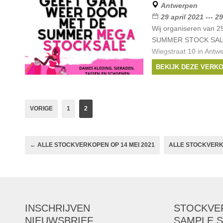
Antwerpen
29 april 2021 --- 2
Wij organiseren van 29
SUMMER STOCK SALE 
Wiegstraat 10 in Antw
welkom op woensdag t
BEKIJK DEZE VERK
tot 18.00 uur en zate
Merken:
Kontatto
Pinko
,
Sylvian heach
VORIGE
1
2
← ALLE STOCKVERKOPEN OP 14 MEI 2021
ALLE STOCKVERKO
INSCHRIJVEN
STOCKVE
NIEUWSBRIEF
SAMPLE S