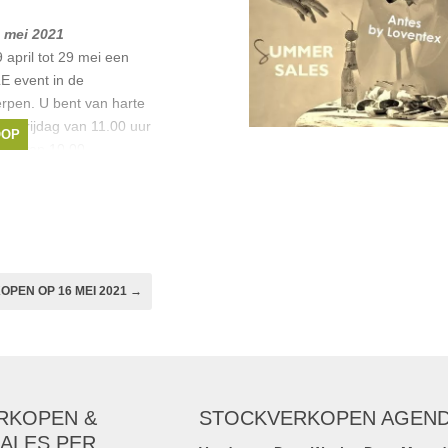
9 mei 2021
 april tot 29 mei een
event in de
erpen. U bent van harte
m vrijdag van 11.00 uur
OOP
rdag van 10.00
,
Atos Lombardini
,
,
The Rubz
, ...
PEN OP 16 MEI 2021 →
RKOPEN &
STOCKVERKOPEN AGEN
ALES PER