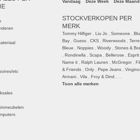
Vandaag
Deze Week
Deze Maand
IE
STOCKVERKOPEN PER
n
MERK
inderen
Tommy Hilfiger
,
Liu Jo
,
Someone
,
Bl
Bay
,
Guess
,
CKS
,
Riverwoods
,
Terre
ateriaal
Bleue
,
Noppies
,
Woody
,
Stones & Bo
,
Rondinella
,
Scapa
,
Bellerose
,
Esprit
n
Name it
,
Ralph Lauren
,
McGregor
,
Fi
& Friends
,
Only
,
Pepe Jeans
,
Vingino
oires/etc
Armani
,
Vila
,
Froy & Dind
, ...
Toon alle merken
ksales
uinmeubelen
omputers