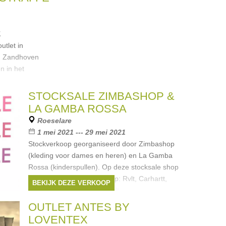
1
utlet in
n Zandhoven
n in het
r- en
o.a. ook strips,
STOCKSALE ZIMBASHOP &
LA GAMBA ROSSA
Roeselare
1 mei 2021 --- 29 mei 2021
Stockverkoop georganiseerd door Zimbashop
(kleding voor dames en heren) en La Gamba
Rossa (kinderspullen). Op deze stocksale shop
je merken zoals: Zimbashop: Rvlt, Carhartt,
BEKIJK DEZE VERKOOP
Dickies, Element, Anerkjendt,
Merken:
Lee
,
Ichi
,
MbyM
,
VANS
,
OUTLET ANTES BY
CARHARTT
, ...
LOVENTEX