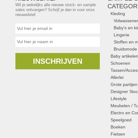
Wil je wekelijks alle nieuwe stock- en sample
CATEGOR
sales ontvangen? Schrijf je dan in voor onze
Kleding
nieuwsbrief.
Volwassene
Baby's en k
Lingerie
Stoffen en m
Bruidsmode
Baby artikele
INSCHRIJVEN
Schoenen
Tassen/Access
Allerlei
Grote partijen
Designer Stoc
Lifestyle
Meubelen / T
Electro en C
Speelgoed
Boeken
Fietsen