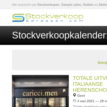
Het overzicht van
Stockverkopen
,
Sample sales
,
Outlets
en
2deha
Stockverkoopkalender:
Schri
TOTALE UIT
ITALIAANSE
HERENSCHO
Gent
3 mei 2021 --- 29 
Totale uitverkoop van