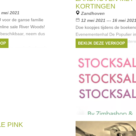
KORTINGEN
5 mei 2021
Zandhoven
voor de ganse familie
12 mei 2021 --- 16 mei 202
nline sale River Woods!
Doe koopjes tijdens de boekeno
 beschikbaar, neem dus
Evenementenhal De Populier i
(gratis toegang)! Kom snuistere
OOP
BEKIJK DEZE VERKOOP
ventvip.com/collections/riverwoods
meterslange aanbod aan kinde
jeugdboeken. Daarnaast zijn er 
ds
E PINK