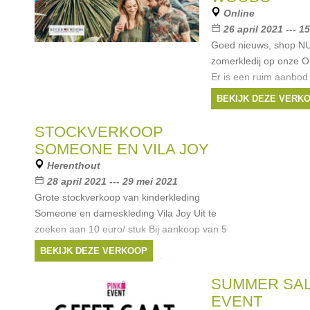
Online
26 april 2021 --- 1
Goed nieuws, shop NU 
zomerkledij op onze O
Er is een ruim aanbod
zeker een kijkje:
BEKIJK DEZE VERK
https://www.shoppinge
Geniet
STOCKVERKOOP
Merken:
Riverwoo
SOMEONE EN VILA JOY
Herenthout
28 april 2021 --- 29 mei 2021
Grote stockverkoop van kinderkleding
Someone en dameskleding Vila Joy Uit te
zoeken aan 10 euro/ stuk Bij aankoop van 5
stuks het 6e stuk gratis !
BEKIJK DEZE VERKOOP
Merken:
Someone
,
Vila Joy
SUMMER SAL
EVENT