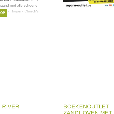
maand met alle schoenen
Tod's - Hogan - Church's
OOP
ucal's
gan
,
Fratelli Rossetti
,
 RIVER
BOEKENOUTLET
ZANDHOVEN MET 