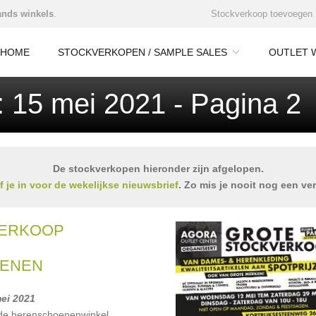
nds winkels
.
Stockverkoop toevoegen
HOME
STOCKVERKOPEN / SAMPLE SALES
OUTLET 
 15 mei 2021 - Pagina 2
De stockverkopen hieronder zijn afgelopen.
jf je in voor de wekelijkse nieuwsbrief
. Zo mis je nooit nog een ve
VERKOOP
ENEN
mei 2021
 de herenschoenenwinkel