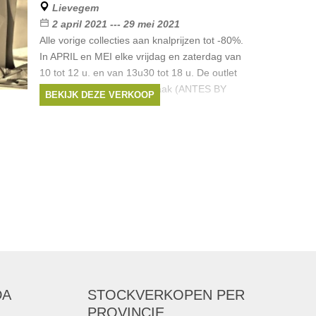
Lievegem
2 april 2021 --- 29 mei 2021
Alle vorige collecties aan knalprijzen tot -80%.
In APRIL en MEI elke vrijdag en zaterdag van
10 tot 12 u. en van 13u30 tot 18 u. De outlet
bevindt zich achter onze zaak (ANTES BY
BEKIJK DEZE VERKOOP
LOVENTEX) adres: Grote
Merken:
Atmos
,
Marie Méro
,
Roy
Robson
,
Zilton
,
signe nature
, ...
DA
STOCKVERKOPEN
PER
PROVINCIE