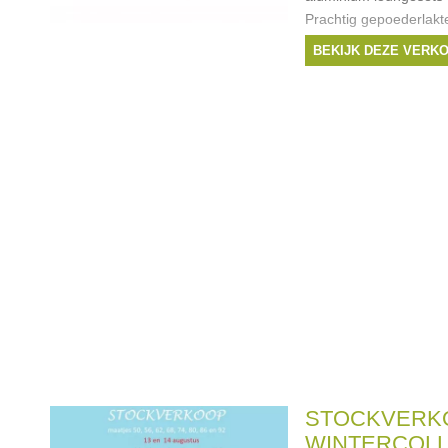
Prachtig gepoederlakt
incl. Salontafel in al
BEKIJK DEZE VERK
modellen 254
Merken:
Sferato
STOCKVERK
WINTERCOLL