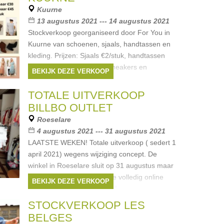
Kuurne
13 augustus 2021 --- 14 augustus 2021
Stockverkoop georganiseerd door For You in
Kuurne van schoenen, sjaals, handtassen en
kleding. Prijzen: Sjaals €2/stuk, handtassen
€10/stuk, kledij €10/stuk, sneakers en
BEKIJK DEZE VERKOOP
sandalen (1 paar
TOTALE UITVERKOOP
BILLBO OUTLET
Roeselare
4 augustus 2021 --- 31 augustus 2021
LAATSTE WEKEN! Totale uitverkoop ( sedert 1
april 2021) wegens wijziging concept. De
winkel in Roeselare sluit op 31 augustus maar
vanaf 1 september gaan we volledig online
BEKIJK DEZE VERKOOP
verder! Nog heel wat keuze!
Merken:
Blue Bay
,
Pauline B
,
Terre
STOCKVERKOOP LES
Bleue
,
RTB
,
Charlie
, ...
BELGES