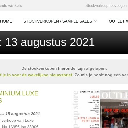
nds winkels
.
Stockverkoop toevoegen
HOME
STOCKVERKOPEN / SAMPLE SALES
OUTLET 
: 13 augustus 2021
De stockverkopen hieronder zijn afgelopen.
jf je in voor de wekelijkse nieuwsbrief
. Zo mis je nooit nog een ve
MINIUM LUXE
S
--- 15 augustus 2021
 verkoop van Luxe
. Nu 1695€ ipv 3390€