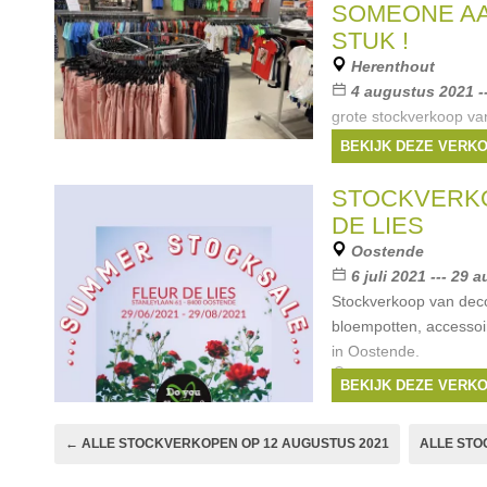
SOMEONE AA
STUK !
Herenthout
4 augustus 2021 -
grote stockverkoop v
stuk Bij aankoop van 10
BEKIJK DEZE VERK
Merken:
Someone
STOCKVERK
DE LIES
Oostende
6 juli 2021 --- 29
Stockverkoop van decora
bloempotten, accessoire
in Oostende.
Merken:
serax
,
Fa
BEKIJK DEZE VERK
VTwonen
,
Artebene
← ALLE STOCKVERKOPEN OP 12 AUGUSTUS 2021
ALLE STO