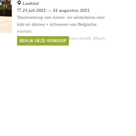
Laakdal
23 juli 2021 --- 31 augustus 2021
Stockverkoop van zomer- en winteritems voor
kids en dames + schoenen van Belgische
merken.
Merken:
Simple Kids
,
Anne kurris
,
Maan
,
BEKIJK DEZE VERKOOP
aymara
,
Just in Case
, ...