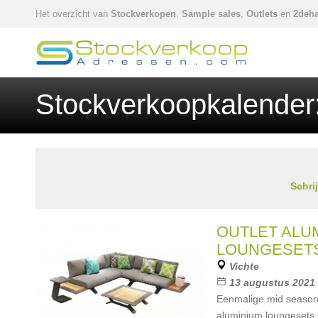
Het overzicht van
Stockverkopen
,
Sample sales
,
Outlets
en
2deha
Stockverkoopkalender
Schri
OUTLET ALU
LOUNGESET
Vichte
13 augustus 2021 
Eenmalige mid season
aluminium loungesets 