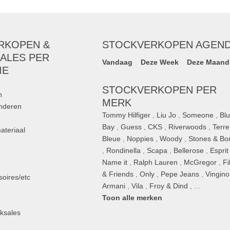
RKOPEN &
STOCKVERKOPEN AGEN
ALES PER
Vandaag
Deze Week
Deze Maand
IE
STOCKVERKOPEN PER
n
MERK
inderen
Tommy Hilfiger
,
Liu Jo
,
Someone
,
Bl
Bay
,
Guess
,
CKS
,
Riverwoods
,
Terre
ateriaal
Bleue
,
Noppies
,
Woody
,
Stones & Bo
,
Rondinella
,
Scapa
,
Bellerose
,
Esprit
n
Name it
,
Ralph Lauren
,
McGregor
,
Fi
& Friends
,
Only
,
Pepe Jeans
,
Vingino
oires/etc
Armani
,
Vila
,
Froy & Dind
, ...
Toon alle merken
ksales