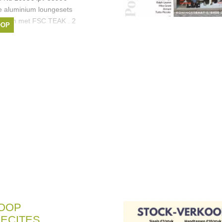
e aluminium loungesets
uminium met FSC TEAK . 2
OOP
OOP
ECITES