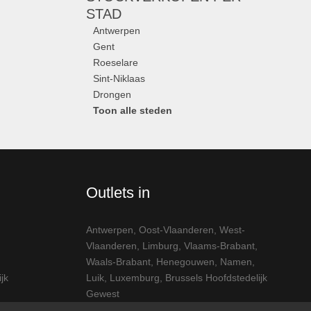
STAD
Antwerpen
Gent
Roeselare
Sint-Niklaas
Drongen
Toon alle steden
Outlets in
Antwerpen
,
Oost-Vlaanderen
,
West-
Vlaanderen
,
Limburg
,
Vlaams-Brabant
,
Waals-Brabant
,
Henegouwen
,
Namen
,
jk
Luik
,
Luxemburg
,
Brussels Hoofdstedelijk
Gewest