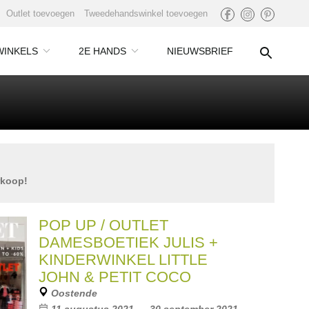
Outlet toevoegen
Tweedehandswinkel toevoegen
WINKELS
2E HANDS
NIEUWSBRIEF
rkoop!
POP UP / OUTLET
DAMESBOETIEK JULIS +
KINDERWINKEL LITTLE
JOHN & PETIT COCO
Oostende