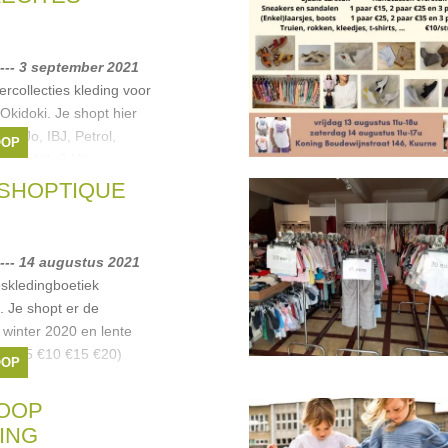
--- 3 september 2021
rcollecties kleding voor
Okidoki. Je shopt hier
iu Jo, IBJ, Petrol,
OOP
ubel, Nik & Nik,
SHOPTIQUE
ngino
,
Name it
,
Feetje
,
--- 14 augustus 2021
skledingboetiek
. Je shopt er de
 winter 2020 en lente
n. (€5 €10 €15 €20)
OOP
OOP
ING