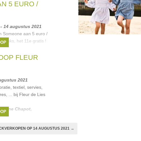
N 5 EURO /
-- 14 augustus 2021
an Someone aan 5 euro /
 stuks, het 11e gratis !
OOP
OOP FLEUR
 augustus 2021
tie, textiel, servies,
s, ... bij Fleur de Lies
bienne Chapot
,
OOP
CKVERKOPEN OP 14 AUGUSTUS 2021 →