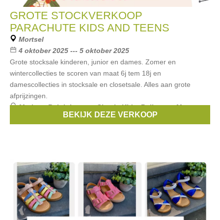
GROTE STOCKVERKOOP
PARACHUTE KIDS AND TEENS
Mortsel
4 oktober 2025 --- 5 oktober 2025
Grote stocksale kinderen, junior en dames. Zomer en
wintercollecties te scoren van maat 6j tem 18j en
damescollecties in stocksale en closetsale. Alles aan grote
afprijzingen.
Merken:
Ralph Lauren
,
Simple Kids
,
Bellerose
,
Maan
,
BEKIJK DEZE VERKOOP
Morley
, ...