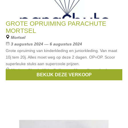
GROTE OPRUIMING PARACHUTE
MORTSEL
Mortsel
3 augustus 2024 --- 6 augustus 2024
Grote opruiming van kinderkleding en juniorkleding. Van maat
10j tem 20j. Alles moet weg op deze 2 dagen. OP=OP. Scoor
superleuke stuks aan supercoole prijzen.
Merken:
Simple Kids
,
Bellerose
,
Maan
,
finger in the nose
,
BEKIJK DEZE VERKOOP
Scotch & Soda
, ...