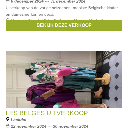
6 december 2024 --- 31 december 2024
Uitverkoop van de vorige seizoenen: mooiste Belgische kinder-
en damesmerken en deco.
Merken:
Simple Kids
,
Bellerose
,
Morley
,
Nathalie
BEKIJK DEZE VERKOOP
Vleeschouwer
,
Pluto
, ...
LES BELGES UITVERKOOP
Laakdal
22 november 2024 --- 30 november 2024