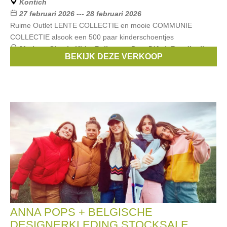
Kontich
27 februari 2026 --- 28 februari 2026
Ruime Outlet LENTE COLLECTIE en mooie COMMUNIE
COLLECTIE alsook een 500 paar kinderschoentjes
Merken:
Simple Kids
,
Bellerose
,
Pom D'Api
,
Rondinella
,
BEKIJK DEZE VERKOOP
Maan
, ...
ANNA POPS + BELGISCHE
DESIGNERKLEDING STOCKSALE