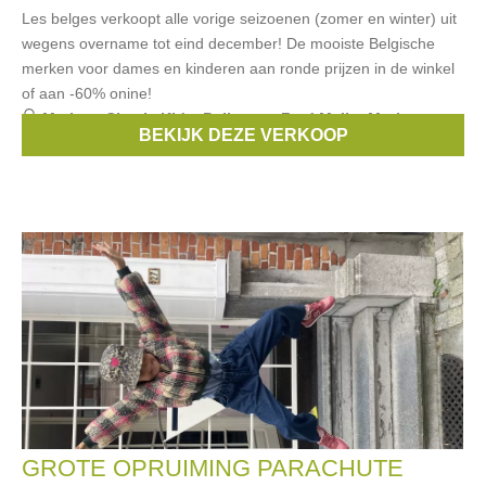
Les belges verkoopt alle vorige seizoenen (zomer en winter) uit
wegens overname tot eind december! De mooiste Belgische
merken voor dames en kinderen aan ronde prijzen in de winkel
of aan -60% onine!
Merken:
Simple Kids
,
Bellerose
,
Fred Mello
,
Morley
,
BEKIJK DEZE VERKOOP
Nathalie Vleeschouwer
, ...
GROTE OPRUIMING PARACHUTE