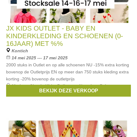
JX KIDS OUTLET - BABY EN
KINDERKLEDING EN SCHOENEN (0-
16JAAR) MET %%
Kontich
14 mei 2025 --- 17 mei 2025
2000 stuks in Outlet en op alle schoenen NU -15% extra korting
bovenop de Outletprijs EN op meer dan 750 stuks kleding extra
korting -20% bovenop de outletprijs
Merken:
Simple Kids
,
Bellerose
,
Naturino
,
Falcotto
,
BEKIJK DEZE VERKOOP
Rondinella
, ...