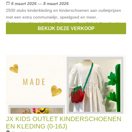
6 maart 2026 --- 8 maart 2026
2500 stuks kinderkleding en kinderschoenen aan outletprijzen
met een extra communielijn, speelgoed en meer...
Merken:
Simple Kids
,
Bellerose
,
Pom D'Api
,
Rondinella
,
BEKIJK DEZE VERKOOP
Maan
, ...
JX KIDS OUTLET KINDERSCHOENEN
EN KLEDING (0-16J)