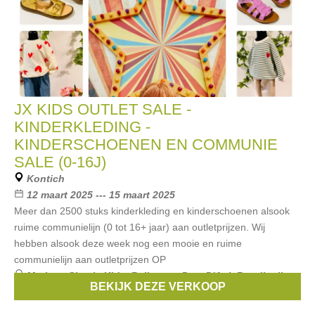
JX KIDS OUTLET SALE -
KINDERKLEDING -
KINDERSCHOENEN EN COMMUNIE
SALE (0-16J)
Kontich
12 maart 2025 --- 15 maart 2025
Meer dan 2500 stuks kinderkleding en kinderschoenen alsook
ruime communielijn (0 tot 16+ jaar) aan outletprijzen. Wij
hebben alsook deze week nog een mooie en ruime
communielijn aan outletprijzen OP
Merken:
Simple Kids
,
Bellerose
,
Pom D'Api
,
Rondinella
,
BEKIJK DEZE VERKOOP
Scotch
, ...