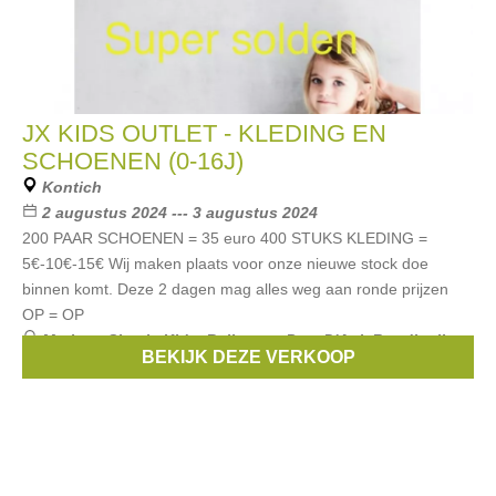
JX KIDS OUTLET - KLEDING EN
SCHOENEN (0-16J)
Kontich
2 augustus 2024 --- 3 augustus 2024
200 PAAR SCHOENEN = 35 euro 400 STUKS KLEDING =
5€-10€-15€ Wij maken plaats voor onze nieuwe stock doe
binnen komt. Deze 2 dagen mag alles weg aan ronde prijzen
OP = OP
Merken:
Simple Kids
,
Bellerose
,
Pom D'Api
,
Rondinella
,
BEKIJK DEZE VERKOOP
Scotch
, ...