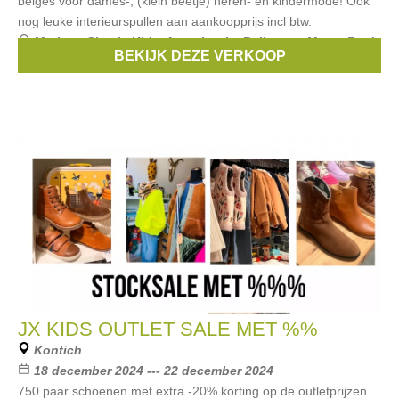
belges voor dames-, (klein beetje) heren- en kindermode! Ook
nog leuke interieurspullen aan aankoopprijs incl btw.
Merken:
Simple Kids
,
Anne kurris
,
Bellerose
,
Maan
,
Fred
BEKIJK DEZE VERKOOP
Mello
, ...
JX KIDS OUTLET SALE MET %%
Kontich
18 december 2024 --- 22 december 2024
750 paar schoenen met extra -20% korting op de outletprijzen