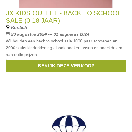
JX KIDS OUTLET - BACK TO SCHOOL
SALE (0-18 JAAR)
Kontich
28 augustus 2024 --- 31 augustus 2024
Wij houden een back to school sale 1000 paar schoenen en
2000 stuks kinderkleding alsook boekentassen en snackdozen
aan outletprijzen
Merken:
Simple Kids
,
Bellerose
,
Pom D'Api
,
Rondinella
,
BEKIJK DEZE VERKOOP
Maan
, ...