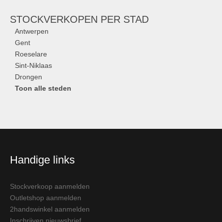
STOCKVERKOPEN
PER STAD
Antwerpen
Gent
Roeselare
Sint-Niklaas
Drongen
Toon alle steden
Handige links
Stockverkoop aanmelden
Outletshop aanmelden
2handswinkel aanmelden
Inschrijven nieuwsbrief