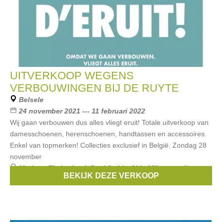
UITVERKOOP WEGENS
VERBOUWINGEN BIJ DE RUYTE
Belsele
24 november 2021 --- 11 februari 2022
Wij gaan verbouwen dus alles vliegt eruit! Totale uitverkoop van
damesschoenen, herenschoenen, handtassen en accessoires.
Enkel van topmerken! Collecties exclusief in België. Zondag 28
november
Merken:
Timberland
,
Paul Smith
,
Chie Mihara
,
tod's
,
BEKIJK DEZE VERKOOP
Hogan
, ...