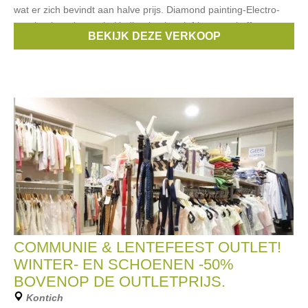
wat er zich bevindt aan halve prijs. Diamond painting-Electro-
geschenken-decoratie-kleding-kookgerief-kaarsen-koffers
BEKIJK DEZE VERKOOP
Merken:
DOMO
,
Berghoff
,
Vileda
COMMUNIE & LENTEFEEST OUTLET!
WINTER- EN SCHOENEN -50%
BOVENOP DE OUTLETPRIJS.
Kontich