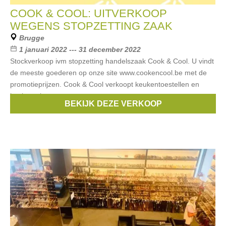
COOK & COOL: UITVERKOOP
WEGENS STOPZETTING ZAAK
Brugge
1 januari 2022 --- 31 december 2022
Stockverkoop ivm stopzetting handelszaak Cook & Cool. U vindt
de meeste goederen op onze site www.cookencool.be met de
promotieprijzen. Cook & Cool verkoopt keukentoestellen en
kookgerei.
BEKIJK DEZE VERKOOP
Merken:
lekué
,
Blomus
,
Demeyere
,
Zwilling
,
Eva Solo
, ...