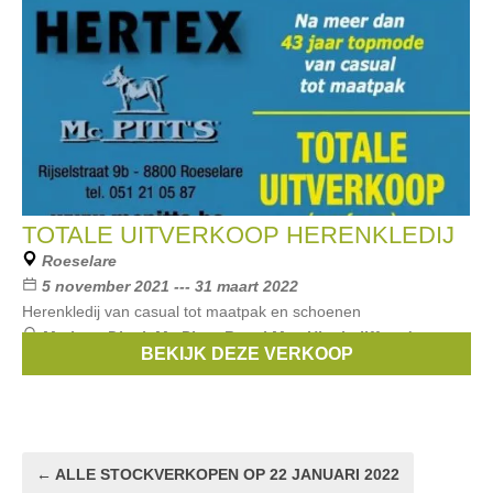
TOTALE UITVERKOOP HERENKLEDIJ
Roeselare
5 november 2021 --- 31 maart 2022
Herenkledij van casual tot maatpak en schoenen
Merken:
Digel
,
Mc Pitts
,
Royal Mer
,
Hinchcliff and sons
,
BEKIJK DEZE VERKOOP
Caesar
, ...
← ALLE STOCKVERKOPEN OP 22 JANUARI 2022