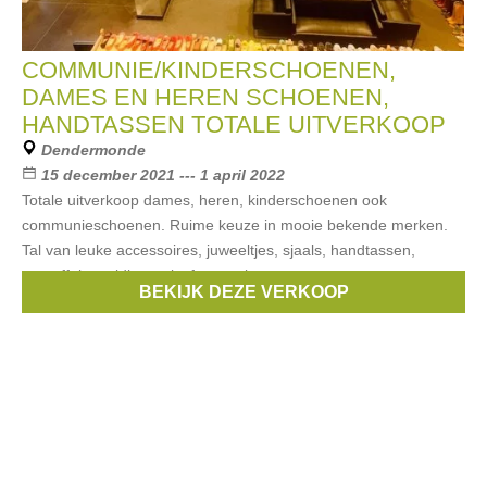
COMMUNIE/KINDERSCHOENEN,
DAMES EN HEREN SCHOENEN,
HANDTASSEN TOTALE UITVERKOOP
Dendermonde
15 december 2021 --- 1 april 2022
Totale uitverkoop dames, heren, kinderschoenen ook
communieschoenen. Ruime keuze in mooie bekende merken.
Tal van leuke accessoires, juweeltjes, sjaals, handtassen,
pantoffels, geldbeugels, feesttasjes,
BEKIJK DEZE VERKOOP
Merken:
Liu Jo
,
Gant
,
CKS
,
Pom D'Api
,
Banaline
, ...