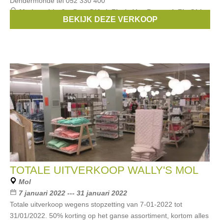
Dendermonde tel 052 330 400
Merken:
Liu Jo
,
Pom D'Api
,
Floris Van Bommel
,
Fly Girl
,
BEKIJK DEZE VERKOOP
Zecchino d'oro
, ...
TOTALE UITVERKOOP WALLY'S MOL
Mol
7 januari 2022 --- 31 januari 2022
Totale uitverkoop wegens stopzetting van 7-01-2022 tot
31/01/2022. 50% korting op het ganse assortiment, kortom alles