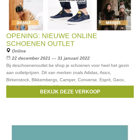
OPENING: NIEUWE ONLINE
SCHOENEN OUTLET
Online
22 december 2021 --- 31 januari 2022
Bij deschoenenoutlet.be shop je schoenen voor heel het gezin
aan outletprijzen. Dit van merken zoals Adidas, Asics,
Birkenstock, Bikkembergs, Camper, Converse, Esprit, Geox,
Gabor, Kickers, Kipling, Nike,
BEKIJK DEZE VERKOOP
Merken:
Esprit
,
Geox
,
Nike
,
Bikkembergs
,
Converse
, ...