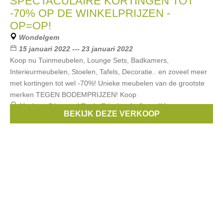
SPECTACULAIRE KORTINGEN TOT
-70% OP DE WINKELPRIJZEN -
OP=OP!
Wondelgem
15 januari 2022 --- 23 januari 2022
Koop nu Tuinmeubelen, Lounge Sets, Badkamers,
Interieurmeubelen, Stoelen, Tafels, Decoratie.. en zoveel meer
met kortingen tot wel -70%! Unieke meubelen van de grootste
merken TEGEN BODEMPRIJZEN! Koop
Merken:
Diamond Teak
,
Ethnicraft
,
Cote d'Azur
,
BEKIJK DEZE VERKOOP
Extravaganza
,
Castle-Line
, ...