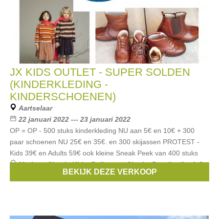
JX KIDS OUTLET - SUPER SOLDEN
(KINDERKLEDING -
KINDERSCHOENEN)
Aartselaar
22 januari 2022 --- 23 januari 2022
OP = OP - 500 stuks kinderkleding NU aan 5€ en 10€ + 300
paar schoenen NU 25€ en 35€. en 300 skijassen PROTEST -
Kids 39€ en Adults 59€ ook kleine Sneak Peek van 400 stuks
Merken:
Simple Kids
,
Bellerose
,
Cherie
,
Rondinella
,
A.O
,
BEKIJK DEZE VERKOOP
...