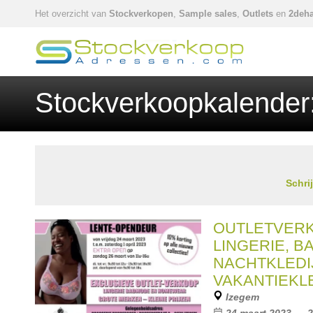
Het overzicht van
Stockverkopen
,
Sample sales
,
Outlets
en
2deha
Stockverkoopkalender
Schri
OUTLETVER
LINGERIE, B
NACHTKLEDI
VAKANTIEKL
Izegem