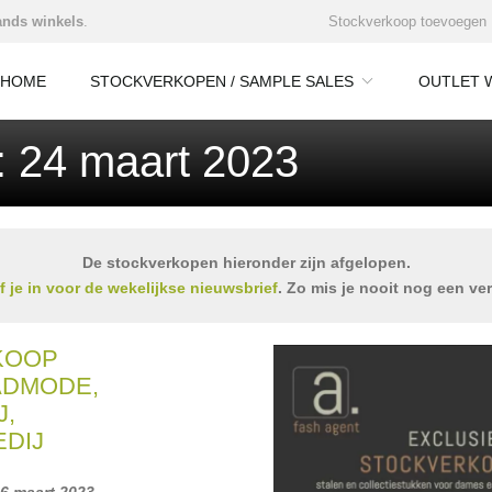
nds winkels
.
Stockverkoop toevoegen
HOME
STOCKVERKOPEN / SAMPLE SALES
OUTLET 
: 24 maart 2023
De stockverkopen hieronder zijn afgelopen.
jf je in voor de wekelijkse nieuwsbrief
. Zo mis je nooit nog een ve
KOOP
ADMODE,
J,
EDIJ