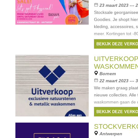
23 maart 2023 --- 
Stocksale georganisee
Goodies. Je shopt hier
kleding, accessoires,
meer. Kortingen tot -8
aanwezig. Betalen kan
BEKIJK DEZE VERK
UITVERKOOP
WASKOMME
Bornem
22 maart 2023 --- 
We maken graag plaats
nieuwe collecties. All
waskommen gaan de deu
btw
BEKIJK DEZE VERK
Merken:
Aloha
,
mo
STOCKVERK
Antwerpen