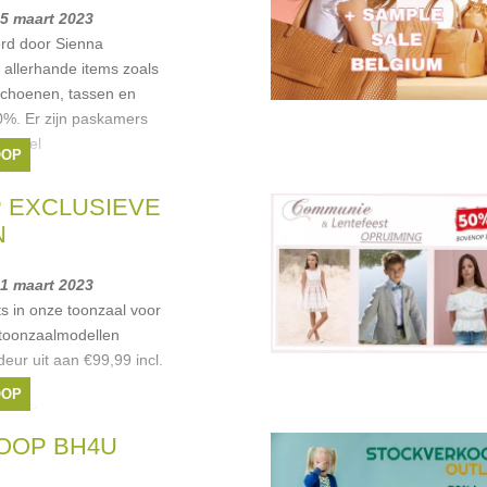
25 maart 2023
rd door Sienna
 allerhande items zoals
 schoenen, tassen en
0%. Er zijn paskamers
 enkel
OOP
 EXCLUSIEVE
N
31 maart 2023
 in onze toonzaal voor
e toonzaalmodellen
r uit aan €99,99 incl.
OOP
savit
OOP BH4U