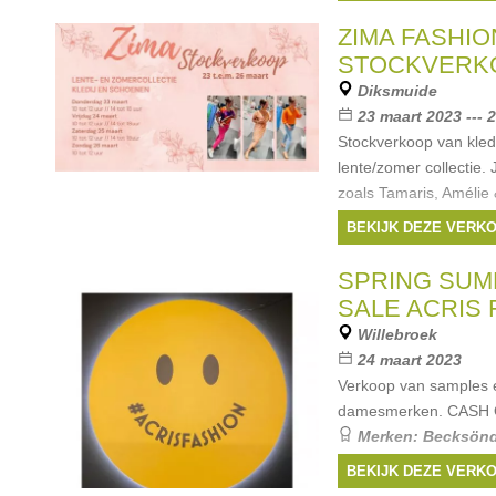
ZIMA FASHIO
STOCKVERK
Diksmuide
23 maart 2023 --- 
Stockverkoop van kled
lente/zomer collectie.
zoals Tamaris, Amélie &
Beau la Vie, Sophia Pe
BEKIJK DEZE VERK
Merken:
Amelie & 
Batida
,
Toxik
,
J&S Mi
SPRING SUM
SALE ACRIS 
Willebroek
24 maart 2023
Verkoop van samples e
damesmerken. CASH
Merken:
Becksönd
The Label
,
Yaya the 
BEKIJK DEZE VERK
Amsterdam
, ...