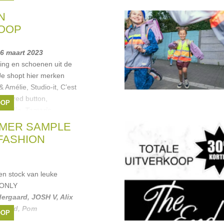
N
OOP
26 maart 2023
ing en schoenen uit de
 Je shopt hier merken
 Amélie, Studio-it, C’est
rla, red button,
OOP
Amelie
,
Tamaris
,
llenium
, ...
MER SAMPLE
FASHION
n stock van leuke
 ONLY
ergaard
,
JOSH V
,
Alix
Brand
,
Pom
OOP