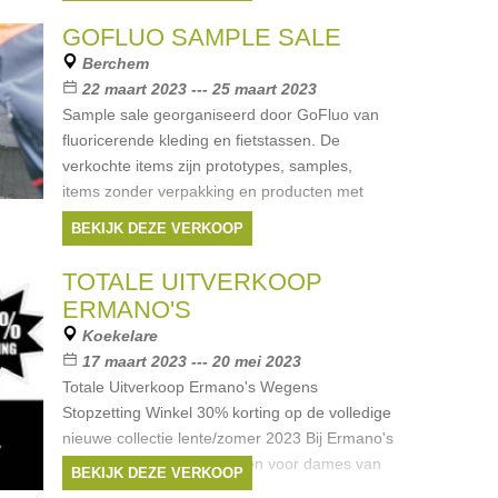
communiekleding. Vele merken: oa: strass,
blue bay, terre bleu, van hassels, maan,
GOFLUO SAMPLE SALE
Merken:
Filou & Friends
,
Scapa
,
strass
,
Berchem
Blue Bay
,
Essentiel
, ...
22 maart 2023 --- 25 maart 2023
Sample sale georganiseerd door GoFluo van
fluoricerende kleding en fietstassen. De
verkochte items zijn prototypes, samples,
items zonder verpakking en producten met
kleine imperfecties.
BEKIJK DEZE VERKOOP
TOTALE UITVERKOOP
ERMANO'S
Koekelare
17 maart 2023 --- 20 mei 2023
Totale Uitverkoop Ermano's Wegens
Stopzetting Winkel 30% korting op de volledige
nieuwe collectie lente/zomer 2023 Bij Ermano's
shop je kleding en schoenen voor dames van
BEKIJK DEZE VERKOOP
merken zoals Only,