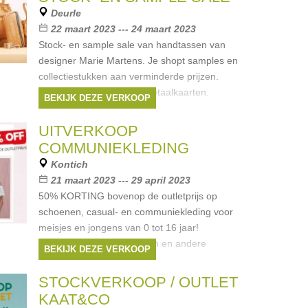
Deurle
22 maart 2023 --- 24 maart 2023
Stock- en sample sale van handtassen van
designer Marie Martens. Je shopt samples en
collectiestukken aan verminderde prijzen.
Betalen kan cash of met betaalkaarten.
BEKIJK DEZE VERKOOP
UITVERKOOP
COMMUNIEKLEDING
Kontich
21 maart 2023 --- 29 april 2023
50% KORTING bovenop de outletprijs op
schoenen, casual- en communiekleding voor
meisjes en jongens van 0 tot 16 jaar!
*uitgezonderd ronde prijzen en andere
BEKIJK DEZE VERKOOP
kortingen
STOCKVERKOOP / OUTLET
KAAT&CO