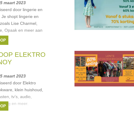
25 maart 2023
seerd door lingerie en
e shopt lingerie en
oals Lise Charmel,
e, Opaak en meer aan
OOP
OOP ELEKTRO
NOY
25 maart 2023
seerd door Elektro
okware, klein huishoud,
ten, tv’s, audio,
oeling en meer.
OOP