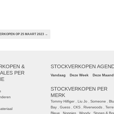
ERKOPEN OP 25 MAART 2023 →
RKOPEN &
STOCKVERKOPEN AGEN
ALES PER
Vandaag
Deze Week
Deze Maand
IE
STOCKVERKOPEN PER
n
MERK
inderen
Tommy Hilfiger
,
Liu Jo
,
Someone
,
Bl
Bay
,
Guess
,
CKS
,
Riverwoods
,
Terre
ateriaal
Bleue
,
Noppies
,
Woody
,
Stones & Bo