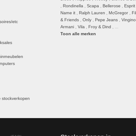
,
Rondinella
,
Scapa
,
Bellerose
,
Esprit
n
Name it
,
Ralph Lauren
,
McGregor
,
Fi
& Friends
,
Only
,
Pepe Jeans
,
Vingino
oires/etc
Armani
,
Vila
,
Froy & Dind
, ...
Toon alle merken
ksales
uinmeubelen
omputers
 stockverkopen