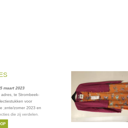
ES
25 maart 2023
adres, te Strombeek-
lectiestukken voor
e ;ente/zomer 2023 en
cties die zij verdelen.
OOP