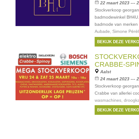
22 maart 2023 --- 
Stockverkoop georgani
badmodewinkel BH4U. J
badmode van merken z
Aubade, Simone Pérèl
kortingen tot -50%.
BEKIJK DEZE VERK
STOCKVERK
CRABBE-SPI
Aalst
24 maart 2023 --- 
Stockverkoop georgani
Crabbe van allerlei co
wasmachines, droogkas
vaatwassers, ovens, k
BEKIJK DEZE VERK