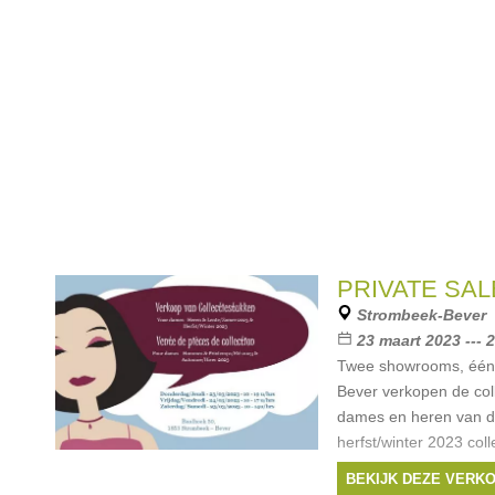
PRIVATE SAL
Strombeek-Bever
23 maart 2023 --- 
Twee showrooms, één 
Bever verkopen de col
dames en heren van d
herfst/winter 2023 colle
De deelnemende
BEKIJK DEZE VERK