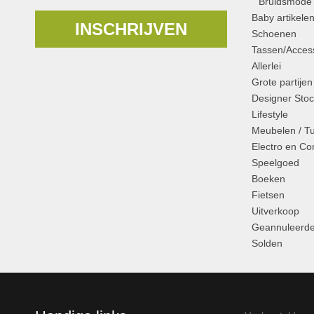
Bruidsmode
Baby artikele
INSCHRIJVEN
Schoenen
Tassen/Access
Allerlei
Grote partijen
Designer Stoc
Lifestyle
Meubelen / T
Electro en C
Speelgoed
Boeken
Fietsen
Uitverkoop
Geannuleerde
Solden