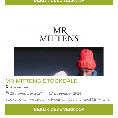
BEKIJK DEZE VERKOOP
Merken:
CTWLK.
,
Ralph Lauren
MR MITTENS STOCKSALE
Antwerpen
13 november 2024 --- 17 november 2024
Stocksale van kleding en klitwear van designerlabel Mr Mittens.
Betalen kan cash of met betaalkaarten.
BEKIJK DEZE VERKOOP
Merken:
Mr Mittens