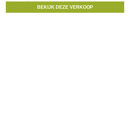
merken zoals
BEKIJK DEZE VERKOOP
Merken:
March23
,
Heart Mind
,
Just Eve