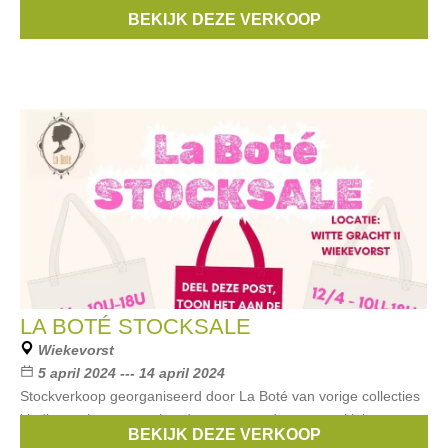
Merken:
Filou & Friends
,
Mexx
,
Scapa
,
strass
,
Blue Bay
,
BEKIJK DEZE VERKOOP
...
LA BOTÉ STOCKSALE
Wiekevorst
5 april 2024 --- 14 april 2024
Stockverkoop georganiseerd door La Boté van vorige collecties
kleding, schoenen en handtassen voor dames aan kleine
BEKIJK DEZE VERKOOP
prijzen.