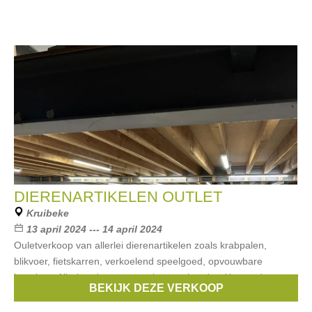
DIERENARTIKELEN OUTLET
Kruibeke
13 april 2024 --- 14 april 2024
Ouletverkoop van allerlei dierenartikelen zoals krabpalen,
blikvoer, fietskarren, verkoelend speelgoed, opvouwbare
benchen, Allerhande voer, snacks voor honden / katten /
BEKIJK DEZE VERKOOP
knaagdieren, speelgoed en nog