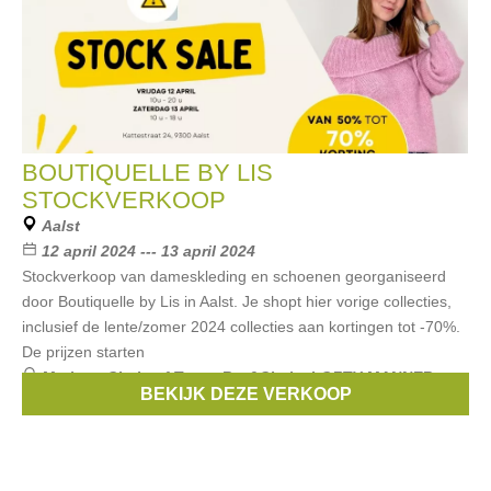
BOUTIQUELLE BY LIS
STOCKVERKOOP
Aalst
12 april 2024 --- 13 april 2024
Stockverkoop van dameskleding en schoenen georganiseerd
door Boutiquelle by Lis in Aalst. Je shopt hier vorige collecties,
inclusief de lente/zomer 2024 collecties aan kortingen tot -70%.
De prijzen starten
Merken:
Circle of Trust
,
Rut&Circle
,
LOFTY MANNER
,
BEKIJK DEZE VERKOOP
Nikkie
,
Kate Moss
, ...