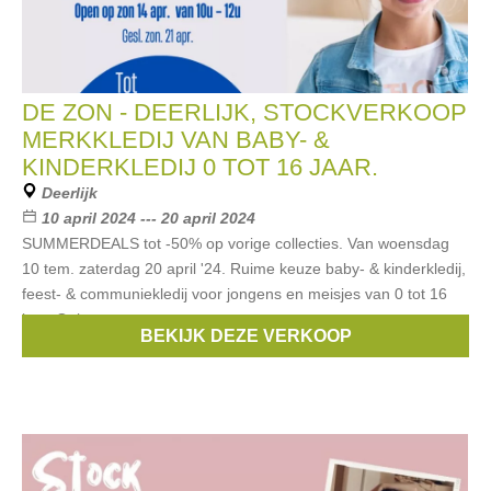
DE ZON - DEERLIJK, STOCKVERKOOP
MERKKLEDIJ VAN BABY- &
KINDERKLEDIJ 0 TOT 16 JAAR.
Deerlijk
10 april 2024 --- 20 april 2024
SUMMERDEALS tot -50% op vorige collecties. Van woensdag
10 tem. zaterdag 20 april '24. Ruime keuze baby- & kinderkledij,
feest- & communiekledij voor jongens en meisjes van 0 tot 16
jaar. Ook
BEKIJK DEZE VERKOOP
Merken:
Noppies
,
Blue Bay
,
Woody
,
Red & Blu
,
Gymp
, ...