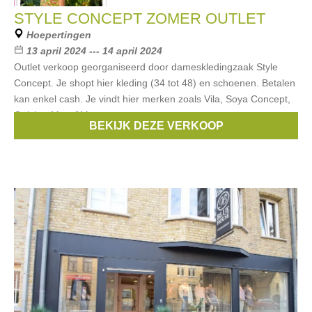
STYLE CONCEPT ZOMER OUTLET
Hoepertingen
13 april 2024 --- 14 april 2024
Outlet verkoop georganiseerd door dameskledingzaak Style
Concept. Je shopt hier kleding (34 tot 48) en schoenen. Betalen
kan enkel cash. Je vindt hier merken zoals Vila, Soya Concept,
Geisha, More&More,
BEKIJK DEZE VERKOOP
Merken:
Vila
,
Tom Tailor
,
Geisha
,
Ichi
,
signe nature
, ...