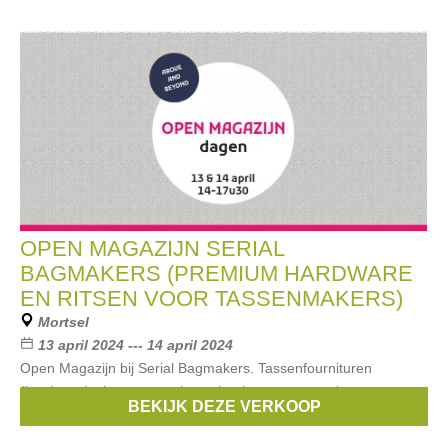
OPEN MAGAZIJN SERIAL
BAGMAKERS (PREMIUM HARDWARE
EN RITSEN VOOR TASSENMAKERS)
Mortsel
13 april 2024 --- 14 april 2024
Open Magazijn bij Serial Bagmakers. Tassenfournituren
(hardware), ritsen met nylon spiraal voor tassen, ritsen met
BEKIJK DEZE VERKOOP
metalen tandjes, kunstleer, versteviging (Wovenfix2)