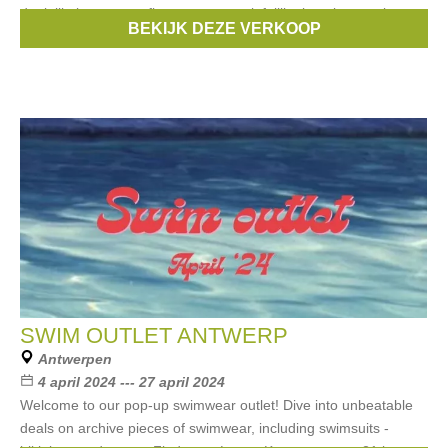
dat jullie kunnen profiteren van ongelofelijke koopjes op al onze
BEKIJK DEZE VERKOOP
RainPharma en Studio
SWIM OUTLET ANTWERP
Antwerpen
4 april 2024 --- 27 april 2024
Welcome to our pop-up swimwear outlet! Dive into unbeatable
deals on archive pieces of swimwear, including swimsuits -