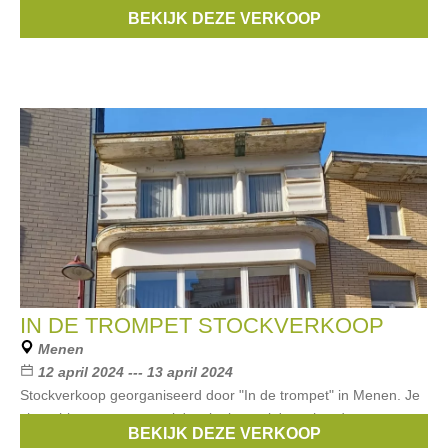
bikinis - sundresses. Find us at Lange Koepoortstraat 21 in
BEKIJK DEZE VERKOOP
Antwerp or @swim_outlet_antwerp. Don’t
IN DE TROMPET STOCKVERKOOP
Menen
12 april 2024 --- 13 april 2024
Stockverkoop georganiseerd door "In de trompet" in Menen. Je
shopt hier petten, paraplu's, plooiparaplu's en hoeden aan
BEKIJK DEZE VERKOOP
priijzen tussen €5 en €15.