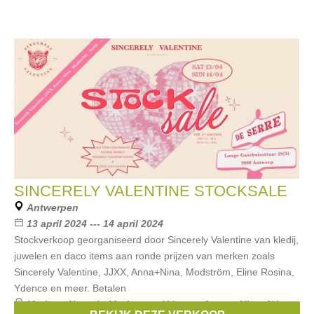
SINCERELY VALENTINE STOCKSALE
Antwerpen
13 april 2024 --- 14 april 2024
Stockverkoop georganiseerd door Sincerely Valentine van kledij,
juwelen en daco items aan ronde prijzen van merken zoals
Sincerely Valentine, JJXX, Anna+Nina, Modström, Eline Rosina,
Ydence en meer. Betalen
Merken:
Numph
,
Modstrom
,
Ydence
,
Anna + Nina
,
NA-