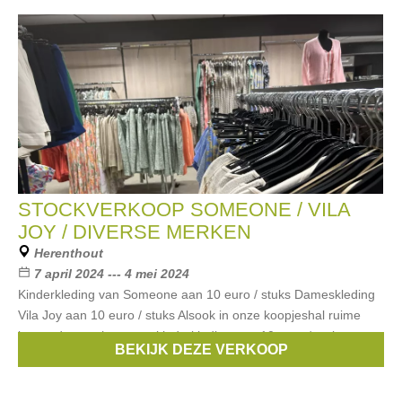
STOCKVERKOOP SOMEONE / VILA
JOY / DIVERSE MERKEN
Herenthout
7 april 2024 --- 4 mei 2024
Kinderkleding van Someone aan 10 euro / stuks Dameskleding
Vila Joy aan 10 euro / stuks Alsook in onze koopjeshal ruime
keuze dames, heren en kinderkleding aan 10 euro / stuk
BEKIJK DEZE VERKOOP
Merken:
Mexx
,
Someone
,
State of Art
,
Vila Joy
,
.......
, ...