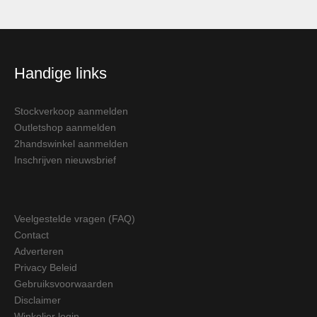
Handige links
Stockverkoop aanmelden
Outletshop aanmelden
2handswinkel aanmelden
Inschrijven nieuwsbrief
Veelgestelde vragen (FAQ)
Contact
Adverteren
Privacy Beleid
Gebruiksvoorwaarden
Disclaimer
Winkelier login