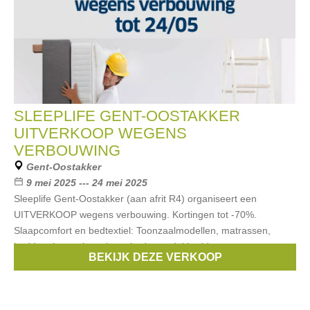
SLEEPLIFE GENT-OOSTAKKER
UITVERKOOP WEGENS
VERBOUWING
Gent-Oostakker
9 mei 2025 --- 24 mei 2025
Sleeplife Gent-Oostakker (aan afrit R4) organiseert een
UITVERKOOP wegens verbouwing. Kortingen tot -70%.
Slaapcomfort en bedtextiel: Toonzaalmodellen, matrassen,
bedden, boxsprings, lattenbodems, dekbedden,
BEKIJK DEZE VERKOOP
Merken:
Jolipa
,
SNURK
,
Ethnicraft
,
Lysdrap
,
Essenza
, ...