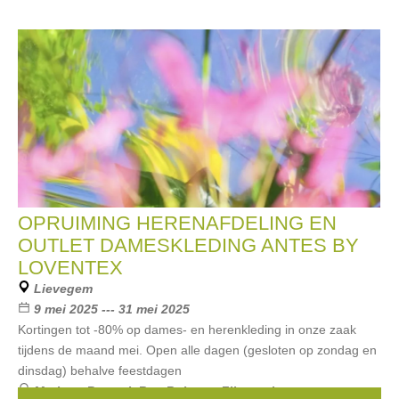
OPRUIMING HERENAFDELING EN
OUTLET DAMESKLEDING ANTES BY
LOVENTEX
Lievegem
9 mei 2025 --- 31 mei 2025
Kortingen tot -80% op dames- en herenkleding in onze zaak
tijdens de maand mei. Open alle dagen (gesloten op zondag en
dinsdag) behalve feestdagen
Merken:
Bugatti
,
Roy Robson
,
Zilton
,
signe nature
,