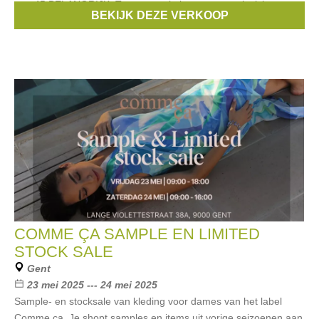
tem 45 BELANGRIJK: Toegang enkel met een gratis ticket.
BEKIJK DEZE VERKOOP
Merken:
anzy
COMME ÇA SAMPLE EN LIMITED
STOCK SALE
Gent
23 mei 2025 --- 24 mei 2025
Sample- en stocksale van kleding voor dames van het label
Comme ça. Je shopt samples en items uit vorige seizoenen aan