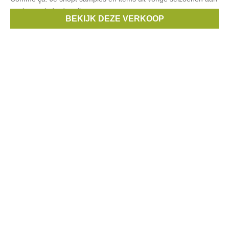
sterk verminderde prijzen.
BEKIJK DEZE VERKOOP
Merken:
Comme Ca