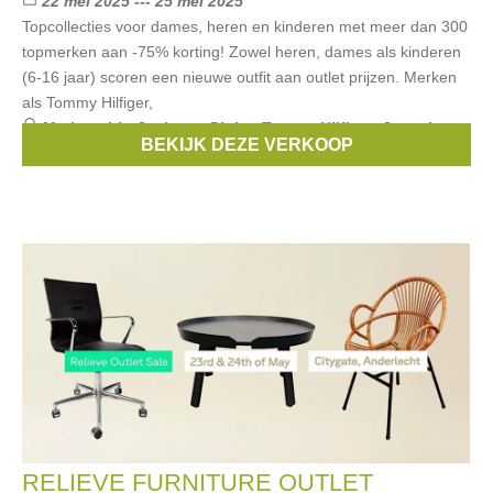
22 mei 2025 --- 25 mei 2025
Topcollecties voor dames, heren en kinderen met meer dan 300
topmerken aan -75% korting! Zowel heren, dames als kinderen
(6-16 jaar) scoren een nieuwe outfit aan outlet prijzen. Merken
als Tommy Hilfiger,
Merken:
Liu Jo
,
boss
,
Pinko
,
Tommy Hilfiger
,
Joseph
BEKIJK DEZE VERKOOP
Ribkoff
, ...
RELIEVE FURNITURE OUTLET