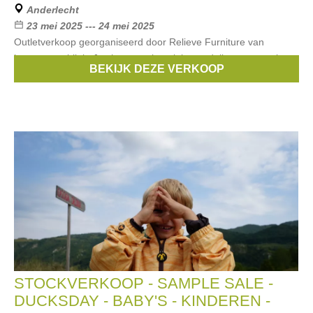
Anderlecht
23 mei 2025 --- 24 mei 2025
Outletverkoop georganiseerd door Relieve Furniture van
kantoormeubilair. Je shopt stock, unieke modellen en samples
BEKIJK DEZE VERKOOP
en one-offs. BELANGRIJK: Toegang enkel met een ticket.
STOCKVERKOOP - SAMPLE SALE -
DUCKSDAY - BABY'S - KINDEREN -