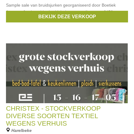
Sample sale van bruidsjurken georganiseerd door Boetiek
Azzurro. Je shopt hier bruidsjurken aan prijzen van €450 tot
BEKIJK DEZE VERKOOP
mac €999 in maten 38 en 44. BELANGRIJK: Enkel na afspraak
CHRISTEX - STOCKVERKOOP
DIVERSE SOORTEN TEXTIEL
WEGENS VERHUIS
Harelbeke