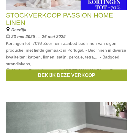
STOCKVERKOOP PASSION HOME
LINEN
Deerlijk
23 mei 2025 --- 26 mei 2025
Kortingen tot -70%! Zeer ruim aanbod bedlinnen van eigen
productie, met liefde gemaakt in Portugal. - Bedlinnen in diverse
kwaliteiten: katoen, linnen, satijn, percale, tetra,... - Badgoed,
strandlakens,
Merken:
Ralph Lauren
,
ALICE ET MAMAN
,
Pluto
,
Royal
BEKIJK DEZE VERKOOP
Touch
,
Passion Home Linen
, ...