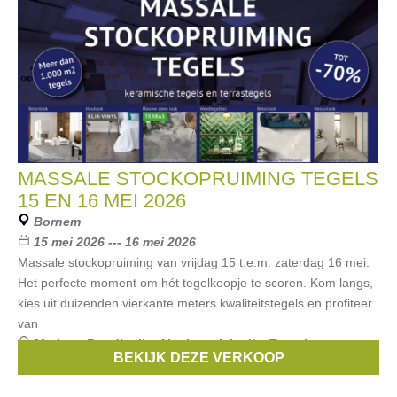
MASSALE STOCKOPRUIMING TEGELS
15 EN 16 MEI 2026
Bornem
15 mei 2026 --- 16 mei 2026
Massale stockopruiming van vrijdag 15 t.e.m. zaterdag 16 mei.
Het perfecte moment om hét tegelkoopje te scoren. Kom langs,
kies uit duizenden vierkante meters kwaliteitstegels en profiteer
van
Merken:
Rondinella
,
Alaplana
,
Isla tile
,
Terratinta
,
BEKIJK DEZE VERKOOP
Lasselsberger
, ...