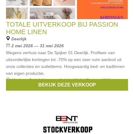
TOTALE UITVERKOOP BIJ PASSION
HOME LINEN
Deerlijk
2 mei 2026 --- 31 mei 2026
Wegens verhuis naar De Spijker 01 Deerlijk. Profiteer van
uitzonderlijke kortingen tot -70% op een zeer ruim aanbod uit
onze collecties en outletitems. Hoogwaardig bed- en badlinnen
van eigen productie,
Merken:
Ralph Lauren
,
Calvin Klein
,
Tommy Hilfiger
,
BEKIJK DEZE VERKOOP
aquanova
,
serax
, ...