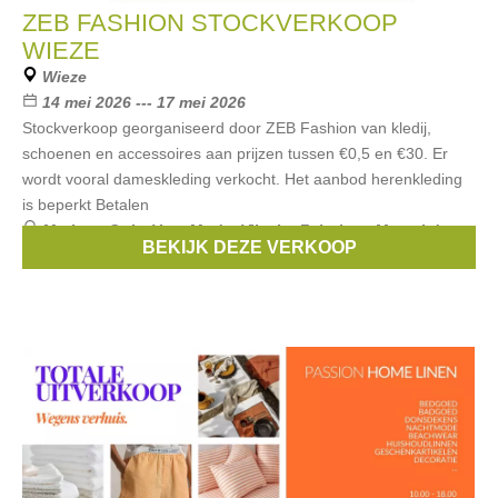
ZEB FASHION STOCKVERKOOP
WIEZE
Wieze
14 mei 2026 --- 17 mei 2026
Stockverkoop georganiseerd door ZEB Fashion van kledij,
schoenen en accessoires aan prijzen tussen €0,5 en €30. Er
wordt vooral dameskleding verkocht. Het aanbod herenkleding
is beperkt Betalen
Merken:
Only
,
Vero Moda
,
Vila
,
Le Fabuleux Marcel de
BEKIJK DEZE VERKOOP
Bruxelles
,
Astrid Black Label
, ...