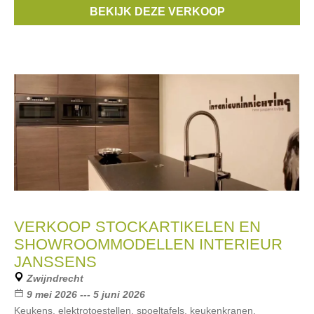
Merken:
Gerry Weber
,
Vero Moda
,
Joseph Ribkoff
,
Lyle &
BEKIJK DEZE VERKOOP
Scott
,
durea
, ...
VERKOOP STOCKARTIKELEN EN
SHOWROOMMODELLEN INTERIEUR
JANSSENS
Zwijndrecht
9 mei 2026 --- 5 juni 2026
Keukens, elektrotoestellen, spoeltafels, keukenkranen,