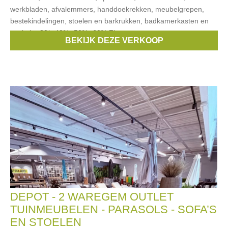
werkbladen, afvalemmers, handdoekrekken, meubelgrepen,
bestekindelingen, stoelen en barkrukken, badkamerkasten en
sanitair. -30* -40% -50% -60% Zie
BEKIJK DEZE VERKOOP
Merken:
Franke
,
Blanco
,
Novy
,
Smeg
,
Neff
, ...
DEPOT - 2 WAREGEM OUTLET
TUINMEUBELEN - PARASOLS - SOFA’S
EN STOELEN