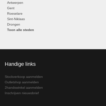
Antwerpen
Gent
Roeselare
Sint-Niklaas
Drongen
Toon alle steden
Handige links
Stockverkoop aanmelden
Outletshop aanmelden
2handswinkel aanmelden
Inschrijven nieuwsbrief