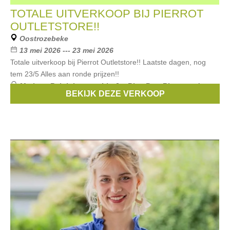
TOTALE UITVERKOOP BIJ PIERROT
OUTLETSTORE!!
Oostrozebeke
13 mei 2026 --- 23 mei 2026
Totale uitverkoop bij Pierrot Outletstore!! Laatste dagen, nog
tem 23/5 Alles aan ronde prijzen!!
Merken:
Ralph Lauren
,
Liu Jo
,
Blue Bay
,
Riverwoods
,
BEKIJK DEZE VERKOOP
Garcia
, ...