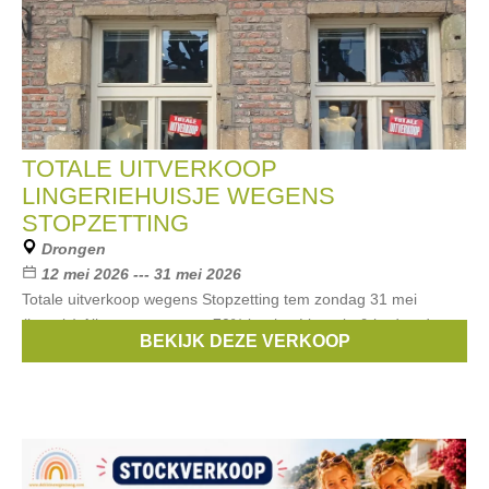
TOTALE UITVERKOOP
LINGERIEHUISJE WEGENS
STOPZETTING
Drongen
12 mei 2026 --- 31 mei 2026
Totale uitverkoop wegens Stopzetting tem zondag 31 mei
(kermis) Alles moet weg tot 70% korting Lingerie & badmode
BEKIJK DEZE VERKOOP
2023 & 24 & 25 Ondergoed ten cate dames en heren