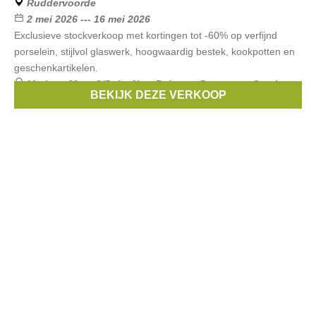
Ruddervoorde
2 mei 2026 --- 16 mei 2026
Exclusieve stockverkoop met kortingen tot -60% op verfijnd
porselein, stijlvol glaswerk, hoogwaardig bestek, kookpotten en
geschenkartikelen.
Merken:
Marc O'Polo
,
New Balance
,
Demeyere
,
Staub
,
BEKIJK DEZE VERKOOP
Bialetti
, ...