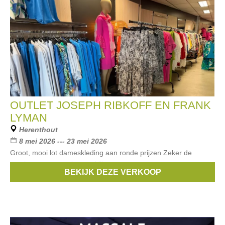
OUTLET JOSEPH RIBKOFF EN FRANK
LYMAN
Herenthout
8 mei 2026 --- 23 mei 2026
Groot, mooi lot dameskleding aan ronde prijzen Zeker de
moeite om eens te komen kijken .
BEKIJK DEZE VERKOOP
Merken:
Joseph Ribkoff
,
Frank Lyman