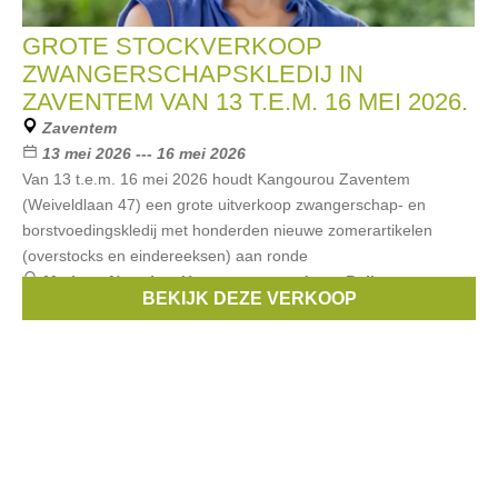
GROTE STOCKVERKOOP
ZWANGERSCHAPSKLEDIJ IN
ZAVENTEM VAN 13 T.E.M. 16 MEI 2026.
Zaventem
13 mei 2026 --- 16 mei 2026
Van 13 t.e.m. 16 mei 2026 houdt Kangourou Zaventem
(Weiveldlaan 47) een grote uitverkoop zwangerschap- en
borstvoedingskledij met honderden nieuwe zomerartikelen
(overstocks en eindereeksen) aan ronde
Merken:
Noppies
,
Un ventre pour deux
,
Balloon
,
BEKIJK DEZE VERKOOP
Love2wait
,
mamalicious
, ...