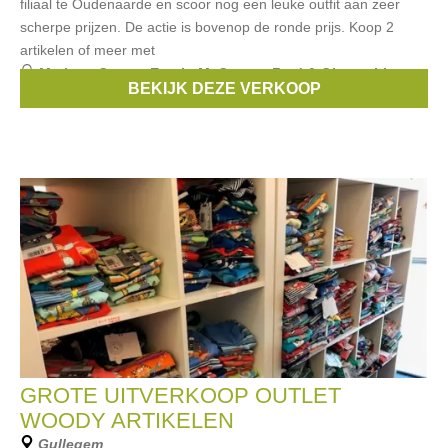
filiaal te Oudenaarde en scoor nog een leuke outfit aan zeer
scherpe prijzen. De actie is bovenop de ronde prijs. Koop 2
artikelen of meer met
Merken:
Guess
,
Esprit
,
McGregor
,
Fred & Ginger
,
Limon
,
BEKIJK DEZE VERKOOP
...
GROTE UITVERKOOP OUTLET
WOODY ARTIKELEN
Gullegem