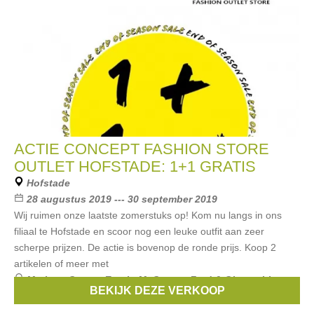
ACTIE CONCEPT FASHION STORE
OUTLET HOFSTADE: 1+1 GRATIS
Hofstade
28 augustus 2019 --- 30 september 2019
Wij ruimen onze laatste zomerstuks op! Kom nu langs in ons
filiaal te Hofstade en scoor nog een leuke outfit aan zeer
scherpe prijzen. De actie is bovenop de ronde prijs. Koop 2
artikelen of meer met
Merken:
Guess
,
Esprit
,
McGregor
,
Fred & Ginger
,
Limon
,
BEKIJK DEZE VERKOOP
...