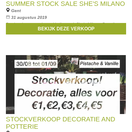
SUMMER STOCK SALE SHE'S MILANO
Gent
31 augustus 2019
Stockverkoop van dameskledingzaak She's Milano. De prijzen
BEKIJK DEZE VERKOOP
liggen tussen de €5 en €20.
STOCKVERKOOP DECORATIE AND
POTTERIE