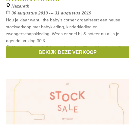
Nazareth
30 augustus 2019 --- 31 augustus 2019
Hou je klaar want.. the baby’s corner organiseert een heuse
stockverkoop met babykleding, kinderkleding en
zwangerschapskleding! Wees er snel bij & noteer nu al in je
agenda: vrijdag 30 &
Merken:
Filou & Friends
,
Noppies
,
First
,
Woody
,
Levi's
,
BEKIJK DEZE VERKOOP
...