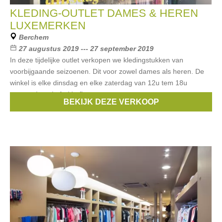
KLEDING-OUTLET DAMES & HEREN
LUXEMERKEN
Berchem
27 augustus 2019 --- 27 september 2019
In deze tijdelijke outlet verkopen we kledingstukken van
voorbijgaande seizoenen. Dit voor zowel dames als heren. De
winkel is elke dinsdag en elke zaterdag van 12u tem 18u
geopend op de fruithoflaan
BEKIJK DEZE VERKOOP
Merken:
Lacoste
,
Gant
,
Essentiel
,
Bellerose
,
Mason's
, ...