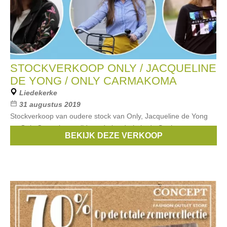
STOCKVERKOOP ONLY / JACQUELINE
DE YONG / ONLY CARMAKOMA
Liedekerke
31 augustus 2019
Stockverkoop van oudere stock van Only, Jacqueline de Yong
en Only Carmakoma tijdens de braderie in de Stationsstraat te
BEKIJK DEZE VERKOOP
Liedekerke. Alles aan ronde prijzen (5€, 10€, 15€, 20€).