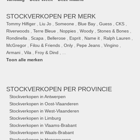
STOCKVERKOPEN PER MERK
Tommy Hilfiger
,
Liu Jo
,
Someone
,
Blue Bay
,
Guess
,
CKS
,
Riverwoods
,
Terre Bleue
,
Noppies
,
Woody
,
Stones & Bones
,
Rondinella
,
Scapa
,
Bellerose
,
Esprit
,
Name it
,
Ralph Lauren
,
McGregor
,
Filou & Friends
,
Only
,
Pepe Jeans
,
Vingino
,
Armani
,
Vila
,
Froy & Dind
, ...
Toon alle merken
STOCKVERKOPEN
PER PROVINCIE
Stockverkopen in Antwerpen
Stockverkopen in Oost-Vlaanderen
Stockverkopen in West-Vlaanderen
Stockverkopen in Limburg
Stockverkopen in Vlaams-Brabant
Stockverkopen in Waals-Brabant
Stockverkopen in Henegouwen