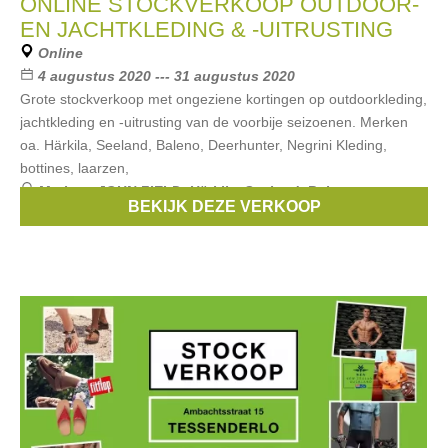
ONLINE STOCKVERKOOP OUTDOOR-
EN JACHTKLEDING & -UITRUSTING
Online
4 augustus 2020 --- 31 augustus 2020
Grote stockverkoop met ongeziene kortingen op outdoorkleding,
jachtkleding en -uitrusting van de voorbije seizoenen. Merken
oa. Härkila, Seeland, Baleno, Deerhunter, Negrini Kleding,
bottines, laarzen,
Merken:
JOHN FIELD
,
Härkila
,
Seeland
,
Baleno
,
BEKIJK DEZE VERKOOP
Deerhunter
, ...