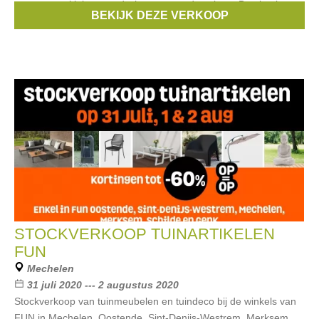
generators, klein gereedschap en mondmaskers. Betalen kan
BEKIJK DEZE VERKOOP
enkel cash.
STOCKVERKOOP TUINARTIKELEN
FUN
Mechelen
31 juli 2020 --- 2 augustus 2020
Stockverkoop van tuinmeubelen en tuindeco bij de winkels van
FUN in Mechelen, Oostende, Sint-Denijs-Westrem, Merksem,