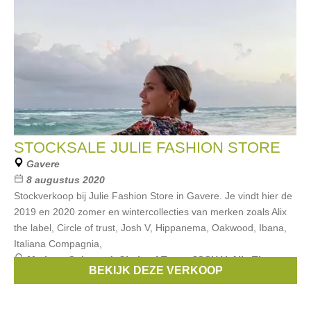
STOCKSALE JULIE FASHION STORE
Gavere
8 augustus 2020
Stockverkoop bij Julie Fashion Store in Gavere. Je vindt hier de
2019 en 2020 zomer en wintercollecties van merken zoals Alix
the label, Circle of trust, Josh V, Hippanema, Oakwood, Ibana,
Italiana Compagnia,
Merken:
Oakwood
,
Circle of Trust
,
JOSH V
,
Alix The
BEKIJK DEZE VERKOOP
Label
,
Ibana
, ...