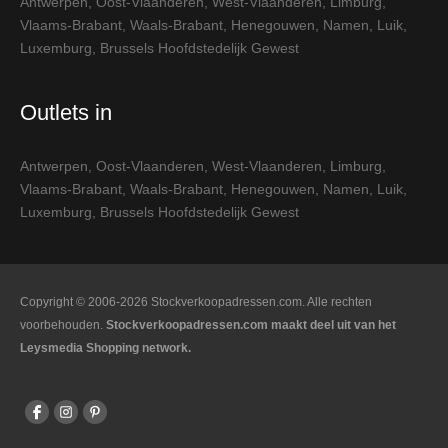
Antwerpen
,
Oost-Vlaanderen
,
West-Vlaanderen
,
Limburg
,
Vlaams-Brabant
,
Waals-Brabant
,
Henegouwen
,
Namen
,
Luik
,
Luxemburg
,
Brussels Hoofdstedelijk Gewest
Outlets in
Antwerpen
,
Oost-Vlaanderen
,
West-Vlaanderen
,
Limburg
,
Vlaams-Brabant
,
Waals-Brabant
,
Henegouwen
,
Namen
,
Luik
,
Luxemburg
,
Brussels Hoofdstedelijk Gewest
Copyright © 2006-2026 Stockverkoopadressen.com. Alle rechten
voorbehouden.
Stockverkoopadressen.com maakt deel uit van het
Leysmedia Shopping network.