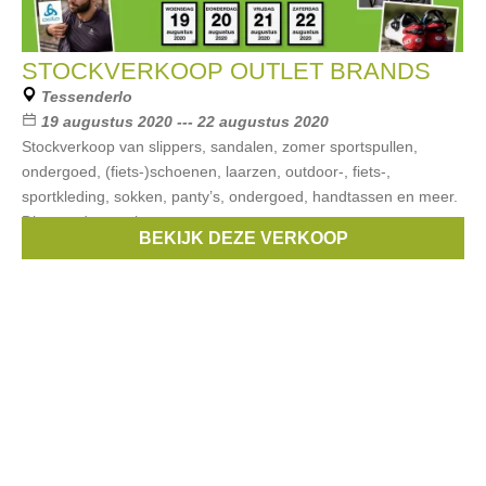
STOCKVERKOOP OUTLET BRANDS
Tessenderlo
19 augustus 2020 --- 22 augustus 2020
Stockverkoop van slippers, sandalen, zomer sportspullen,
ondergoed, (fiets-)schoenen, laarzen, outdoor-, fiets-,
sportkleding, sokken, panty’s, ondergoed, handtassen en meer.
Dit voor dames, heren
BEKIJK DEZE VERKOOP
Merken:
Dockers
,
REEF
,
NZA
,
Buffalo
,
FitFlop
, ...