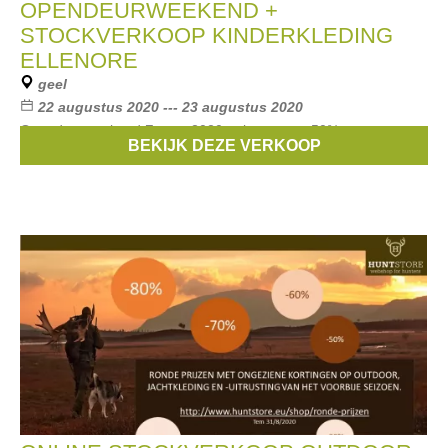
OPENDEURWEEKEND +
STOCKVERKOOP KINDERKLEDING
ELLENORE
geel
22 augustus 2020 --- 23 augustus 2020
Opendeurweekend Zomer 2020 te koop aan -50% en meer.
BEKIJK DEZE VERKOOP
Merken:
Gymp
,
Someone
,
Mayoral
,
Le Chic
,
b-nosy
, ...