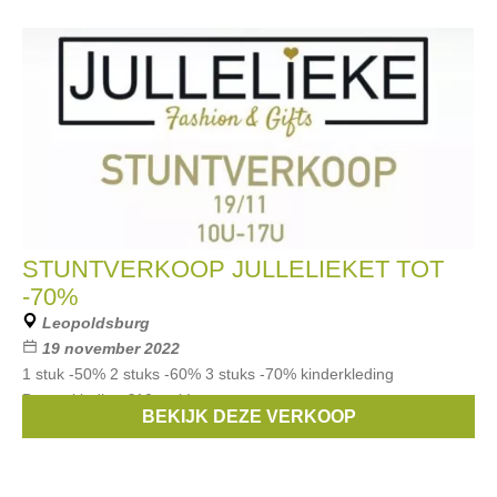
STUNTVERKOOP JULLELIEKET TOT
-70%
Leopoldsburg
19 november 2022
1 stuk -50% 2 stuks -60% 3 stuks -70% kinderkleding
Dameskleding €10 stuk!
BEKIJK DEZE VERKOOP
Merken:
Someone
,
Name it
,
k-design
,
B nosy
,
Like Flo
, ...