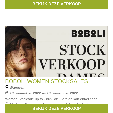
Merken:
Prima Donna
,
Twinset
,
Andres Sarda
,
ALICE ET
BEKIJK DEZE VERKOOP
MAMAN
,
Marie-Jo
, ...
BOBOLI WOMEN STOCKSALES
Waregem
18 november 2022 --- 19 november 2022
Women Stocksale up to - 80% off. Betalen kan enkel cash.
Merken:
Bellerose
,
joseph
,
paul & joe
,
Christian
BEKIJK DEZE VERKOOP
Wijnants
,
MASSCOB
, ...