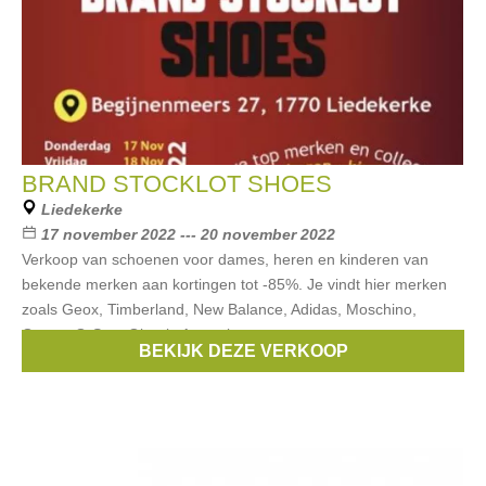
BRAND STOCKLOT SHOES
Liedekerke
17 november 2022 --- 20 november 2022
Verkoop van schoenen voor dames, heren en kinderen van
bekende merken aan kortingen tot -85%. Je vindt hier merken
zoals Geox, Timberland, New Balance, Adidas, Moschino,
Guess, G-Star, Giorgio Armani,
BEKIJK DEZE VERKOOP
Merken:
Guess
,
Moschino
,
Geox
,
Nike
,
Timberland
, ...