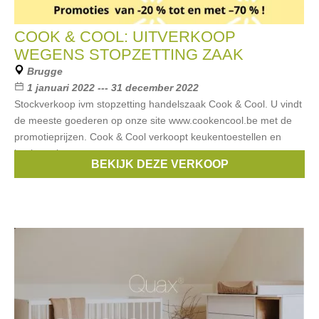
COOK & COOL: UITVERKOOP
WEGENS STOPZETTING ZAAK
Brugge
1 januari 2022 --- 31 december 2022
Stockverkoop ivm stopzetting handelszaak Cook & Cool. U vindt
de meeste goederen op onze site www.cookencool.be met de
promotieprijzen. Cook & Cool verkoopt keukentoestellen en
kookgerei.
BEKIJK DEZE VERKOOP
Merken:
lekué
,
Blomus
,
Demeyere
,
Zwilling
,
Eva Solo
, ...