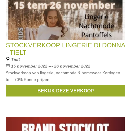
STOCKVERKOOP LINGERIE DI DONNA
- TIELT
Tielt
15 november 2022 --- 26 november 2022
Stockverkoop van lingerie, nachtmode & homewear Kortingen
tot - 70% Ronde prijzen
Merken:
Twin Set
,
Björn Borg
,
Tommy Hilfiger
,
Marie Jo
,
BEKIJK DEZE VERKOOP
Simone Pérèle
, ...