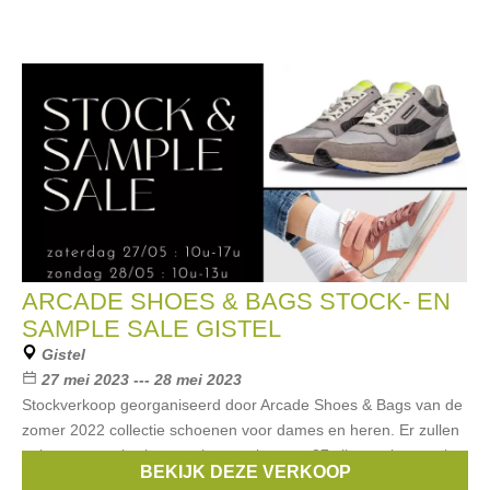
ARCADE SHOES & BAGS STOCK- EN
SAMPLE SALE GISTEL
Gistel
27 mei 2023 --- 28 mei 2023
Stockverkoop georganiseerd door Arcade Shoes & Bags van de
zomer 2022 collectie schoenen voor dames en heren. Er zullen
ook een aantal schoenen in sample maat 37 zijn van het merk
BEKIJK DEZE VERKOOP
DLSport.