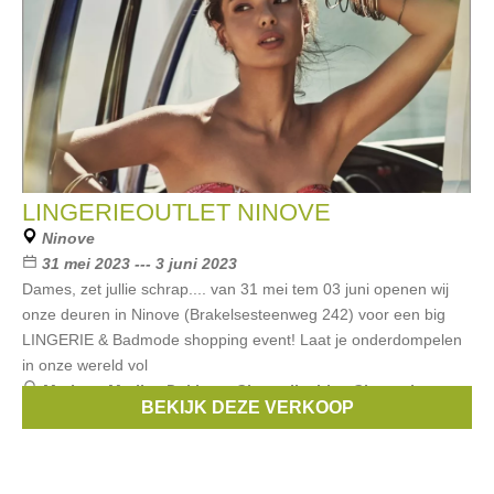
LINGERIEOUTLET NINOVE
Ninove
31 mei 2023 --- 3 juni 2023
Dames, zet jullie schrap.... van 31 mei tem 03 juni openen wij
onze deuren in Ninove (Brakelsesteenweg 242) voor een big
LINGERIE & Badmode shopping event! Laat je onderdompelen
in onze wereld vol
Merken:
Marlies Dekkers
,
Chantelle
,
Lise Charmel
,
BEKIJK DEZE VERKOOP
Selmark
,
passionata
, ...