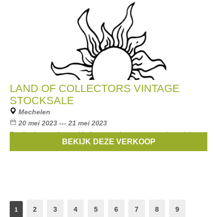
LAND OF COLLECTORS VINTAGE
STOCKSALE
Mechelen
20 mei 2023 --- 21 mei 2023
Stocksale van vintage kleding voor dames georganiseerd door
BEKIJK DEZE VERKOOP
Land of Collectors in Mechelen.
2
3
4
5
6
7
8
9
1