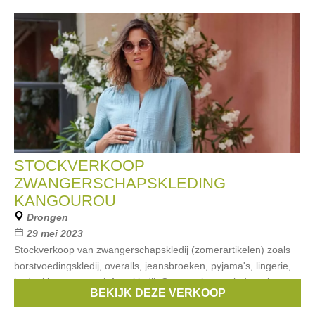
STOCKVERKOOP
ZWANGERSCHAPSKLEDING
KANGOUROU
Drongen
29 mei 2023
Stockverkoop van zwangerschapskledij (zomerartikelen) zoals
borstvoedingskledij, overalls, jeansbroeken, pyjama's, lingerie,
badpakken maar ook feestkledij. Overstocks en eindereeksen
BEKIJK DEZE VERKOOP
aan ronde prijzen