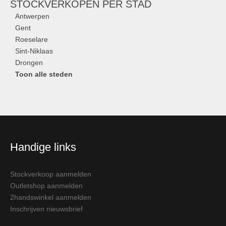
STOCKVERKOPEN
PER STAD
Antwerpen
Gent
Roeselare
Sint-Niklaas
Drongen
Toon alle steden
Handige links
Stockverkoop aanmelden
Outletshop aanmelden
2handswinkel aanmelden
Inschrijven nieuwsbrief