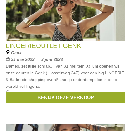
LINGERIEOUTLET GENK
Genk
31 mei 2023 --- 3 juni 2023
Dames, zet jullie schrap.... van 31 mei tem 03 juni openen wij
onze deuren in Genk ( Hasseltweg 247) voor een big LINGERIE
& Badmode shopping event! Laat je onderdompelen in onze
wereld vol lingerie,
Merken:
Marlies Dekkers
,
Prima Donna
,
Chantelle
,
Lise
BEKIJK DEZE VERKOOP
Charmel
,
Selmark
, ...