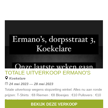
TOTALE UITVERKOOP ERMANO'S
Koekelare
24 mei 2023 --- 28 mei 2023
Totale uitverkoop wegens stopzetting winkel. Alles nu aan ronde
prijzen: T-Shirts : €8 Riemen : €8 Bloesjes : €10 Pullovers : €10
Rokjes, broeken, kleedjes : €15 Heuptasjes
BEKIJK DEZE VERKOOP
Merken:
Only
,
JDY
,
Lofty Manner
,
Sisters Point
,
Toxik