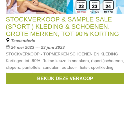
STOCKVERKOOP & SAMPLE SALE
(SPORT-) KLEDING & SCHOENEN.
GROTE MERKEN, TOT 90% KORTING
Tessenderlo
24 mei 2023 --- 23 juni 2023
STOCKVERKOOP - TOPMERKEN SCHOENEN EN KLEDING
Kortingen tot -90%. Ruime keuze in sneakers, (sport-)schoenen,
slippers, pantoffels, sandalen, outdoor-, fiets-, sportkleding,
kousen, panty’s,
BEKIJK DEZE VERKOOP
Merken:
Caterpillar
,
NZA
,
Dune
,
FitFlop
,
CR7
, ...