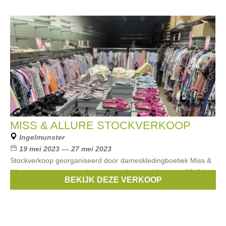
MISS & ALLURE STOCKVERKOOP
Ingelmunster
19 mei 2023 --- 27 mei 2023
Stockverkoop georganiseerd door dameskledingboetiek Miss &
Allure vna stock van vorige zomercollecties. * Noot: op 23, 24 en
BEKIJK DEZE VERKOOP
25 mei gesloten tussen de middag van 12u tot 13u30