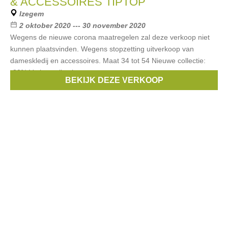
& ACCESSOIRES TIPTOP
Izegem
2 oktober 2020 --- 30 november 2020
Wegens de nieuwe corona maatregelen zal deze verkoop niet
kunnen plaatsvinden. Wegens stopzetting uitverkoop van
dameskledij en accessoires. Maat 34 tot 54 Nieuwe collectie:
-30% Vorige collecties:
BEKIJK DEZE VERKOOP
Merken:
Atmos
,
Marie Méro
,
Verpass
,
Yest
,
Maxima
, ...