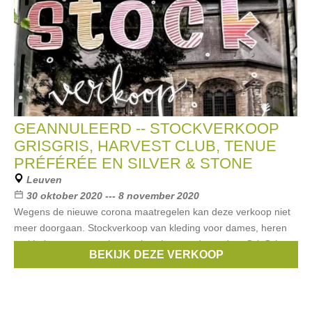
GEANNULEERD -- STOCKVERKOOP
GRISGRIS, HARVEST CLUB, TENUE
PRÉFÉRÉE EN SILVER & STONE
Leuven
30 oktober 2020 --- 8 november 2020
Wegens de nieuwe corona maatregelen kan deze verkoop niet
meer doorgaan. Stockverkoop van kleding voor dames, heren
en kinderen, accessoires en juwelen van de merken GrisGris,
BEKIJK DEZE VERKOOP
Harvest Club, Tenue Préférée