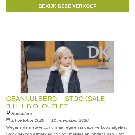
… vooral wintercollecties
BEKIJK DEZE VERKOOP
Merken:
Vero Moda
,
Fransa
,
Vila
,
Geisha
,
Ichi
, ...
GEANNULEERD -- STOCKSALE
B.I.L.L.B.O. OUTLET
Roeselare
14 oktober 2020 --- 12 november 2020
Wegens de nieuwe covid maatregelen is deze verkoop afgelast.
Stockverkoop winterkleding voor meisjes en jongens van 2 tot