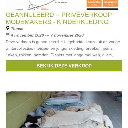
GEANNULEERD -- PRIVÉVERKOOP
MODEMAKERS - KINDERKLEDING
Temse
4 november 2020 --- 7 november 2020
Deze verkoop is geannuleerd. * Uitgebreide keuze uit de vorige
wintercollecties meisjes- en jongenskleding: broeken, jeans,
jurken, rokken, hemden, T-shirts met lange mouwen, gilets,
sweaters,
BEKIJK DEZE VERKOOP
Merken:
Guess
,
CKS
,
Vingino
,
Garcia
,
Geisha
, ...