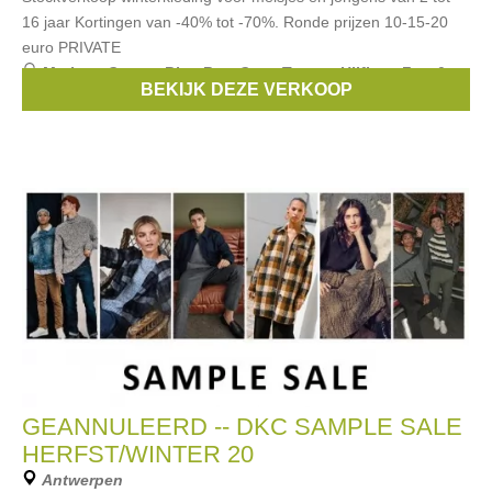
16 jaar Kortingen van -40% tot -70%. Ronde prijzen 10-15-20
euro PRIVATE
Merken:
Guess
,
Blue Bay
,
Cars
,
Tommy Hilfiger
,
Fun &
BEKIJK DEZE VERKOOP
Fun
, ...
GEANNULEERD -- DKC SAMPLE SALE
HERFST/WINTER 20
Antwerpen