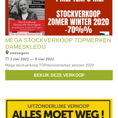
MEGA STOCKVERKOOP TOPMERKEN
DAMESKLEDIJ
zwevegem
1 mei 2021 --- 9 mei 2021
Mega stockverkoop TOPdamesmerken seizoen 2020
Merken:
Liu Jo
,
Riverwoods
,
Juicy Couture
,
Atmos
,
BEKIJK DEZE VERKOOP
Amelie & Amelie
, ...