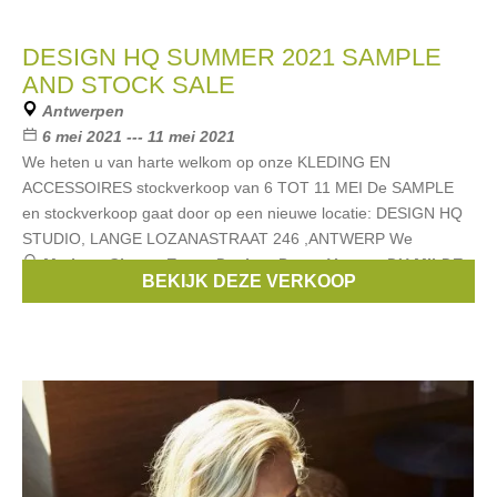
DESIGN HQ SUMMER 2021 SAMPLE
AND STOCK SALE
Antwerpen
6 mei 2021 --- 11 mei 2021
We heten u van harte welkom op onze KLEDING EN
ACCESSOIRES stockverkoop van 6 TOT 11 MEI De SAMPLE
en stockverkoop gaat door op een nieuwe locatie: DESIGN HQ
STUDIO, LANGE LOZANASTRAAT 246 ,ANTWERP We
Merken:
Circus
,
Emmy Design
,
Pretty Vacant
,
DU MILDE
,
BEKIJK DEZE VERKOOP
POMODORO