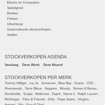
Electro en Computers
Speelgoed
Boeken
Fietsen
Uitverkoop
Geannuleerde stockverkopen
Solden
STOCKVERKOPEN AGENDA
Vandaag
Deze Week
Deze Maand
STOCKVERKOPEN PER MERK
Tommy Hilfiger
,
Liu Jo
,
Someone
,
Blue Bay
,
Guess
,
CKS
,
Riverwoods
,
Terre Bleue
,
Noppies
,
Woody
,
Stones & Bones
,
Rondinella
,
Scapa
,
Bellerose
,
Esprit
,
Name it
,
Ralph Lauren
,
McGregor
,
Filou & Friends
,
Only
,
Pepe Jeans
,
Vingino
,
Armani
,
Vila
,
Froy & Dind
, ...