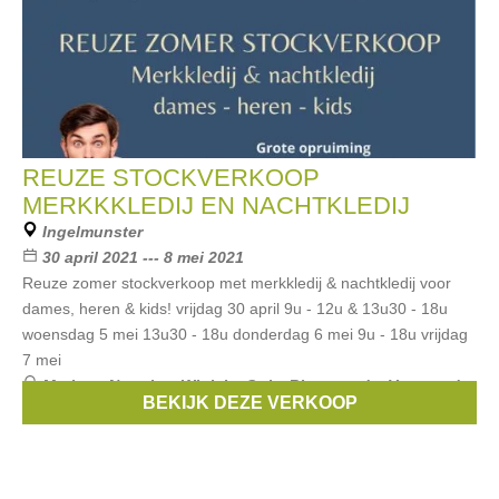
REUZE STOCKVERKOOP
MERKKKLEDIJ EN NACHTKLEDIJ
Ingelmunster
30 april 2021 --- 8 mei 2021
Reuze zomer stockverkoop met merkkledij & nachtkledij voor
dames, heren & kids! vrijdag 30 april 9u - 12u & 13u30 - 18u
woensdag 5 mei 13u30 - 18u donderdag 6 mei 9u - 18u vrijdag
7 mei
Merken:
Noppies
,
Wiplala
,
Only
,
Riverwoods
,
Vanguard
,
BEKIJK DEZE VERKOOP
...