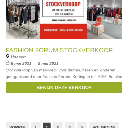
FASHION FORUM STOCKVERKOOP
Hoeselt
6 mei 2021 --- 9 mei 2021
Stockverkoop van merkkledij voor dames, heren en kinderen
georganiseerd door Fashion Forum. Kortingen tot -60%. Betalen
kan enkel met bancontact.
BEKIJK DEZE VERKOOP
Merken:
Guess
,
Esprit
,
Hugo Boss
,
Gant
,
Blue Bay
, ...
VORIGE
1
3
4
5
VOLGENDE
2