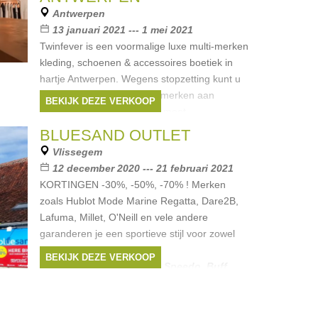
Antwerpen
13 januari 2021 --- 1 mei 2021
Twinfever is een voormalige luxe multi-merken
kleding, schoenen & accessoires boetiek in
hartje Antwerpen. Wegens stopzetting kunt u
bij Twinfever nu AL hun topmerken aan
BEKIJK DEZE VERKOOP
TOPPRIJZEN vinden. Alles moet
Merken:
Sportmax
,
Barbara Bui
,
Kenzo
,
BLUESAND OUTLET
Stella Mccartney
,
Salvatore Ferragamo
, ...
Vlissegem
12 december 2020 --- 21 februari 2021
KORTINGEN -30%, -50%, -70% ! Merken
zoals Hublot Mode Marine Regatta, Dare2B,
Lafuma, Millet, O'Neill en vele andere
garanderen je een sportieve stijl voor zowel
dames, heren als juniors.
BEKIJK DEZE VERKOOP
Merken:
Puma
,
O'Neill
,
Speedo
,
Buff
,
Regatta
, ...