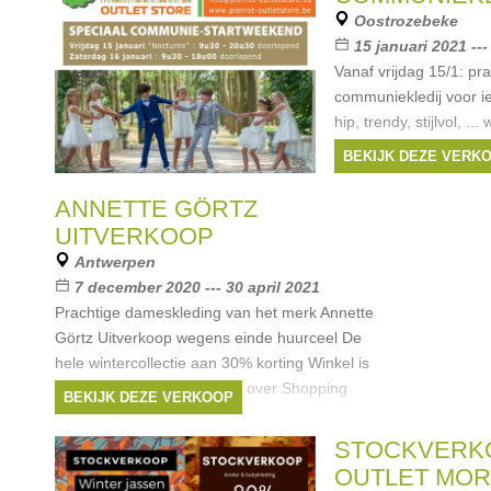
Oostrozebeke
15 januari 2021 ---
Vanaf vrijdag 15/1: pra
communiekledij voor ie
hip, trendy, stijlvol, .
een geschikte outfit! A
BEKIJK DEZE VERK
korting!!
Merken:
Scapa
,
Bl
ANNETTE GÖRTZ
Gymp
,
RTB
, ...
UITVERKOOP
Antwerpen
7 december 2020 --- 30 april 2021
Prachtige dameskleding van het merk Annette
Görtz Uitverkoop wegens einde huurceel De
hele wintercollectie aan 30% korting Winkel is
gelegen nabij Groenplaats, over Shopping
BEKIJK DEZE VERKOOP
Grand Bazar en Hilton
Merken:
Annette Görtz
STOCKVERK
OUTLET MOR