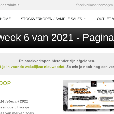
nds winkels
.
Stockverkoop toevoegen
HOME
STOCKVERKOPEN / SAMPLE SALES
OUTLET 
 week 6 van 2021 - Pagina
De stockverkopen hieronder zijn afgelopen.
jf je in voor de wekelijkse nieuwsbrief
. Zo mis je nooit nog een ve
OOP
E
 14 februari 2021
esmode uit vorige
ties van merken zoals