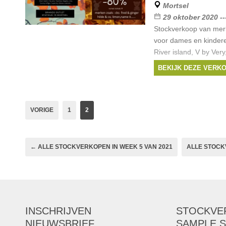
Mortsel
29 oktober 2020 --
Stockverkoop van mer
voor dames en kinder
River island, V by Ver
cmp, Tommy Hilfiger, S
BEKIJK DEZE VERK
cks, fred & ginger, Hil
Merken:
Fred & Gi
Superdry
,
Tommy Hilf
VORIGE
1
2
← ALLE STOCKVERKOPEN IN WEEK 5 VAN 2021
ALLE STOCK
INSCHRIJVEN
STOCKVE
NIEUWSBRIEF
SAMPLE S