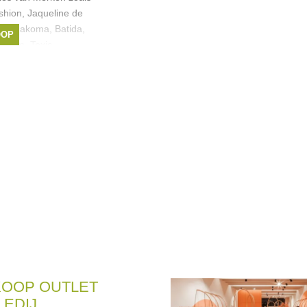
hion, Jaqueline de
 Carmakoma, Batida,
OOP
enium, Toxic,
rie Méro
,
Verpass
,
OOP OUTLET
EDIJ