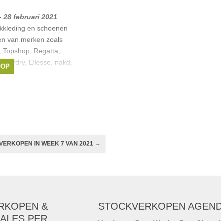
- 28 februari 2021
kkleding en schoenen
en van merken zoals
y, Topshop, Regatta,
uperdry, Ellesse, nakd,
OOP
de &
nger
,
Limon
,
CKS
,
iger
, ...
VERKOPEN IN WEEK 7 VAN 2021 →
RKOPEN &
STOCKVERKOPEN AGEN
ALES PER