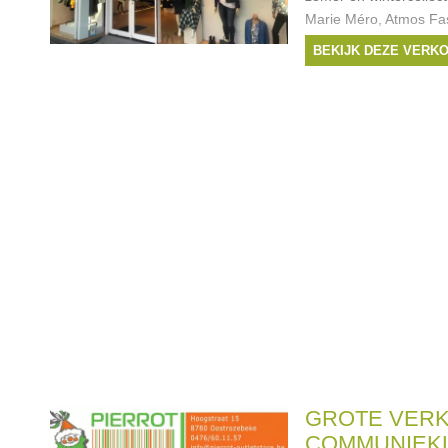
Marie Méro, Atmos Fas
Yong, K-design, Only
BEKIJK DEZE VERK
Vero moda Curve, Mill
Merken:
Atmos
,
Ma
Maxima
,
k-design
, ...
GROTE VERK
COMMUNIEKL