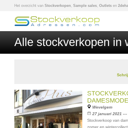
Het overzicht van
Stockverkopen
,
Sample sales
,
Outlets
en
2deha
Alle stockverkopen in
Schri
STOCKVERK
DAMESMOD
Wevelgem
27 januari 2021 ---
Stockverkoop van dam
zomer en wintercollec