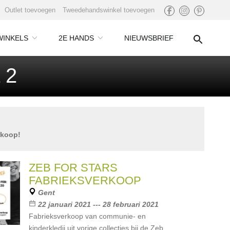
Outlet toevoegen
Tweedehandswinkel toevoegen
WINKELS
2E HANDS
NIEUWSBRIEF
 2
rkoop!
ZEB FOR STARS
FABRIEKSVERKOOP
Gent
22 januari 2021 --- 28 februari 2021
Fabrieksverkoop van communie- en
kinderkledij uit vorige collecties bij de Zeb