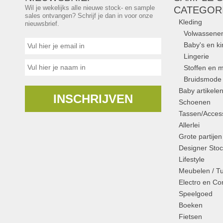
Wil je wekelijks alle nieuwe stock- en sample
CATEGOR
sales ontvangen? Schrijf je dan in voor onze
Kleding
nieuwsbrief.
Volwassene
Baby's en k
Lingerie
Stoffen en m
Bruidsmode
Baby artikele
INSCHRIJVEN
Schoenen
Tassen/Access
Allerlei
Grote partijen
Designer Stoc
Lifestyle
Meubelen / T
Electro en C
Speelgoed
Boeken
Fietsen