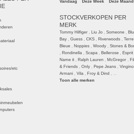
Vandaag
Deze Week
Deze Maand
IE
STOCKVERKOPEN PER
n
MERK
inderen
Tommy Hilfiger
,
Liu Jo
,
Someone
,
Bl
Bay
,
Guess
,
CKS
,
Riverwoods
,
Terre
ateriaal
Bleue
,
Noppies
,
Woody
,
Stones & Bo
,
Rondinella
,
Scapa
,
Bellerose
,
Esprit
n
Name it
,
Ralph Lauren
,
McGregor
,
Fi
& Friends
,
Only
,
Pepe Jeans
,
Vingino
oires/etc
Armani
,
Vila
,
Froy & Dind
, ...
Toon alle merken
ksales
uinmeubelen
omputers