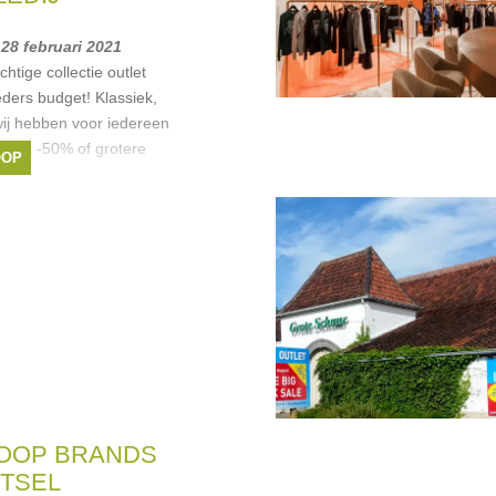
 28 februari 2021
chtige collectie outlet
ders budget! Klassiek,
.. wij hebben voor iedereen
lles à -50% of grotere
OOP
ue Bay
,
Red & Blu
,
OOP BRANDS
TSEL