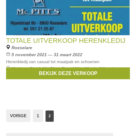
TOTALE UITVERKOOP HERENKLEDIJ
Roeselare
5 november 2021 --- 31 maart 2022
Herenkledij van casual tot maatpak en schoenen
Merken:
Digel
,
Mc Pitts
,
Royal Mer
,
Hinchcliff and sons
,
BEKIJK DEZE VERKOOP
Caesar
, ...
VORIGE
1
2