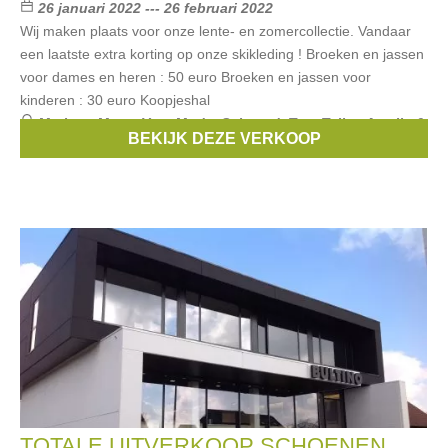
26 januari 2022 --- 26 februari 2022
Wij maken plaats voor onze lente- en zomercollectie. Vandaar
een laatste extra korting op onze skikleding ! Broeken en jassen
voor dames en heren : 50 euro Broeken en jassen voor
kinderen : 30 euro Koopjeshal
Merken:
Mexx
,
Vero Moda
,
Selected
,
Tom Tailor
,
Amelie &
BEKIJK DEZE VERKOOP
Amelie
, ...
TOTALE UITVERKOOP SCHOENEN