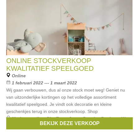
ONLINE STOCKVERKOOP
KWALITATIEF SPEELGOED
Online
1 februari 2022 --- 1 maart 2022
Wij gaan verbouwen, dus al onze stock moet weg! Geniet nu
van uitzonderlijke kortingen op het volledige assortiment
kwalitatief speelgoed. Je vindt ook decoratie en kleine
geschenkjes terug in onze stockverkoop. Shop
Merken:
maileg
,
PlanToys
,
Jeune Premier
,
Baghera
,
Way
BEKIJK DEZE VERKOOP
to play
, ...