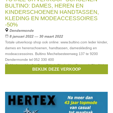
BULTINO: DAMES, HEREN EN
KINDERSCHOENEN HANDTASSEN,
KLEDING EN MODEACCESSOIRES
-50%
Dendermonde
8 januari 2022 --- 30 maart 2022
Totale uitverkoop shop ook online: www.bultino.com leder kinder,
dames en herenschoenen, handtassen, dameskleding en
modeaccessoires. Bultino Mechelsesteenweg 137 te 9200
Dendermonde tel 052 330 400
Merken:
Liu Jo
,
Pom D'Api
,
Floris Van Bommel
,
Fly Girl
,
BEKIJK DEZE VERKOOP
Zecchino d'oro
, ...