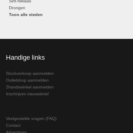
Sint-Niklaas
Drongen
Toon alle steden
Handige links
Stockverkoop aanmelden
Outletshop aanmelden
2handswinkel aanmelden
Inschrijven nieuwsbrief
Veelgestelde vragen (FAQ)
Contact
Adverteren