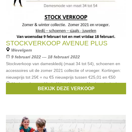
STOCKVERKOOP AVENUE PLUS
Wevelgem
9 februari 2022 --- 18 februari 2022
Stockverkoop van dameskledij (maat 34 tot 54), schoenen en
accessoires uit de zomer 2021 collectie of vroeger. Kortingen:
nieuwprijs tot 25€ = nu €5 nieuwprijs tussen €25,01 en €50
Merken:
Atmos
,
Marie Méro
,
Verpass
,
Maxima
,
k-design
,
BEKIJK DEZE VERKOOP
...