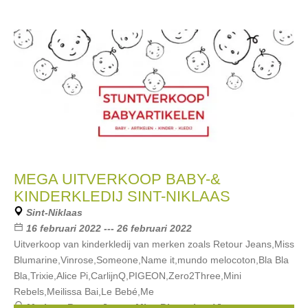
MEGA UITVERKOOP BABY-&
KINDERKLEDIJ SINT-NIKLAAS
Sint-Niklaas
16 februari 2022 --- 26 februari 2022
Uitverkoop van kinderkledij van merken zoals Retour Jeans,Miss
Blumarine,Vinrose,Someone,Name it,mundo melocoton,Bla Bla
Bla,Trixie,Alice Pi,CarlijnQ,PIGEON,Zero2Three,Mini
Rebels,Meilissa Bai,Le Bebé,Me
Merken:
Retour Jeans
,
Miss Blumarine
,
Vinrose
,