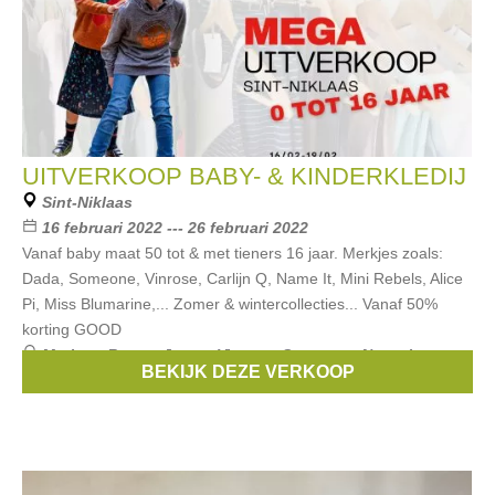
UITVERKOOP BABY- & KINDERKLEDIJ
Sint-Niklaas
16 februari 2022 --- 26 februari 2022
Vanaf baby maat 50 tot & met tieners 16 jaar. Merkjes zoals:
Dada, Someone, Vinrose, Carlijn Q, Name It, Mini Rebels, Alice
Pi, Miss Blumarine,... Zomer & wintercollecties... Vanaf 50%
korting GOOD
Merken:
Retour Jeans
,
Vinrose
,
Someone
,
Name it
,
BEKIJK DEZE VERKOOP
mundo melocoton
, ...