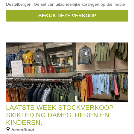
Destelbergen. Geniet van uitzonderlijke kortingen op die mooie
damescollectie
BEKIJK DEZE VERKOOP
Merken:
Xandres
,
Xandres Gold
LAATSTE WEEK STOCKVERKOOP
SKIKLEDING DAMES, HEREN EN
KINDEREN,
Herenthout