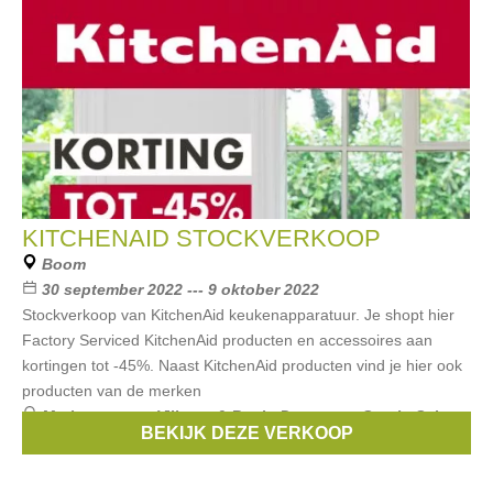
KITCHENAID STOCKVERKOOP
Boom
30 september 2022 --- 9 oktober 2022
Stockverkoop van KitchenAid keukenapparatuur. Je shopt hier
Factory Serviced KitchenAid producten en accessoires aan
kortingen tot -45%. Naast KitchenAid producten vind je hier ook
producten van de merken
Merken:
serax
,
Villeroy & Boch
,
Demeyere
,
Staub
,
Schott
BEKIJK DEZE VERKOOP
Zwiesel
, ...