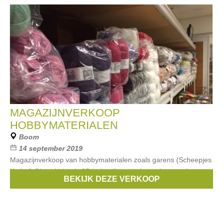
MAGAZIJNVERKOOP
HOBBYMATERIALEN
Boom
14 september 2019
Magazijnverkoop van hobbymaterialen zoals garens (Scheepjes
Katia & Cheval blanc), 3D knipvellen, papier en karton, dmc
BEKIJK DEZE VERKOOP
zesdraad, kralen, basismaterialen sieraden maken en meer