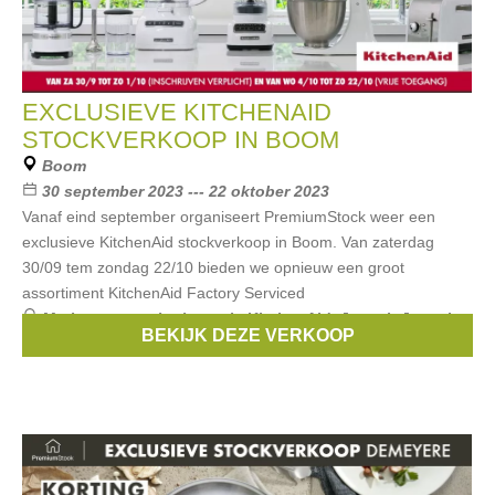
EXCLUSIEVE KITCHENAID
STOCKVERKOOP IN BOOM
Boom
30 september 2023 --- 22 oktober 2023
Vanaf eind september organiseert PremiumStock weer een
exclusieve KitchenAid stockverkoop in Boom. Van zaterdag
30/09 tem zondag 22/10 bieden we opnieuw een groot
assortiment KitchenAid Factory Serviced
Merken:
serax
,
barbecook
,
KitchenAid
,
Joseph Joseph
,
BEKIJK DEZE VERKOOP
Demeyere
, ...