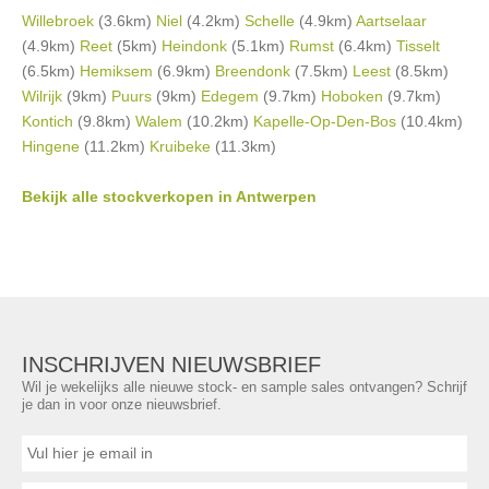
Willebroek
(3.6km)
Niel
(4.2km)
Schelle
(4.9km)
Aartselaar
(4.9km)
Reet
(5km)
Heindonk
(5.1km)
Rumst
(6.4km)
Tisselt
(6.5km)
Hemiksem
(6.9km)
Breendonk
(7.5km)
Leest
(8.5km)
Wilrijk
(9km)
Puurs
(9km)
Edegem
(9.7km)
Hoboken
(9.7km)
Kontich
(9.8km)
Walem
(10.2km)
Kapelle-Op-Den-Bos
(10.4km)
Hingene
(11.2km)
Kruibeke
(11.3km)
Bekijk alle stockverkopen in Antwerpen
INSCHRIJVEN NIEUWSBRIEF
Wil je wekelijks alle nieuwe stock- en sample sales ontvangen? Schrijf
je dan in voor onze nieuwsbrief.