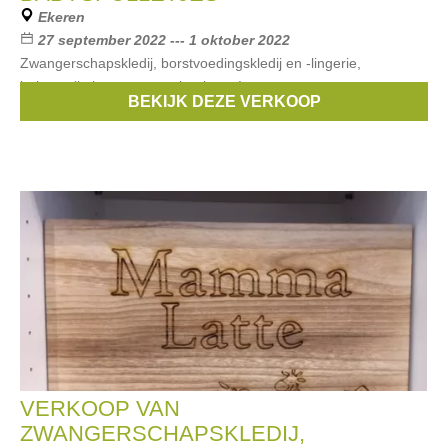
Ekeren
27 september 2022 --- 1 oktober 2022
Zwangerschapskledij, borstvoedingskledij en -lingerie,
babyspulletjes aan grote kortingen!
BEKIJK DEZE VERKOOP
Merken:
Esprit
,
Noppies
,
Queen mum
,
Attesa
,
Sara
, ...
VERKOOP VAN
ZWANGERSCHAPSKLEDIJ,