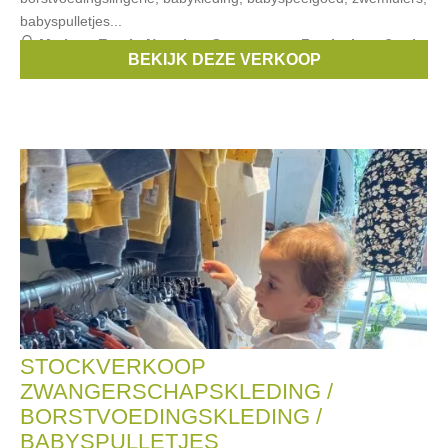
babyspulletjes...
Merken:
Esprit
,
Noppies
,
Queen mum
,
Feetje
,
Love2wait
,
BEKIJK DEZE VERKOOP
...
STOCKVERKOOP
ZWANGERSCHAPSKLEDING /
BORSTVOEDINGSKLEDING /
BABYSPULLETJES