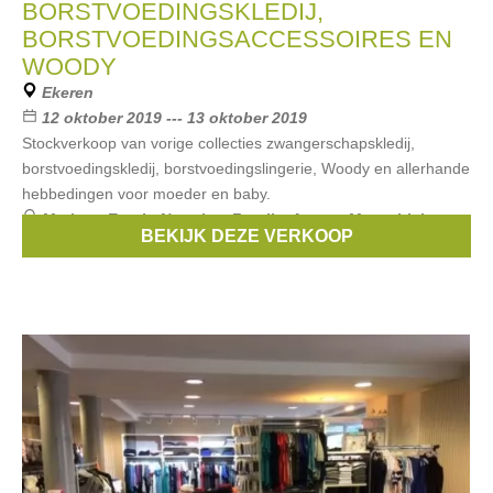
BORSTVOEDINGSKLEDIJ,
BORSTVOEDINGSACCESSOIRES EN
WOODY
Ekeren
12 oktober 2019 --- 13 oktober 2019
Stockverkoop van vorige collecties zwangerschapskledij,
borstvoedingskledij, borstvoedingslingerie, Woody en allerhande
hebbedingen voor moeder en baby.
Merken:
Esprit
,
Noppies
,
Fragile
,
Attesa
,
Mama Licious
,
BEKIJK DEZE VERKOOP
...