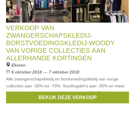
VERKOOP VAN
ZWANGERSCHAPSKLEDIJ-
BORSTVOEDINGSKLEDIJ-WOODY
VAN VORIGE COLLECTIES AAN
ALLERHANDE KORTINGEN
Ekeren
6 oktober 2018 --- 7 oktober 2018
Alle zwangerschapskledij en borstvoedingskledij van vorige
collecties aan -30% tot -70%. Voedingsbh's aan -30% en meer.
Woodypyjama's van vorige collecties aan -40%. Tombola
BEKIJK DEZE VERKOOP
Merken:
Esprit
,
Noppies
,
Woody
,
Queen mum
,
Fragile
, ...