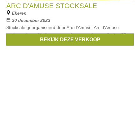
ARC D'AMUSE STOCKSALE
Ekeren
30 december 2023
Stocksale georganiseerd door Arc d'Amuse. Arc d'Amuse
verkoopt dameskleding, accessoires en cadeau-artikelen. Bij
BEKIJK DEZE VERKOOP
aankoop van 3 stuks krijg je nu -50% korting.