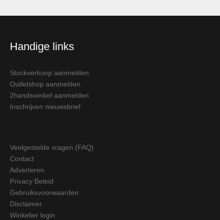
Handige links
Stockverkoop aanmelden
Outletshop aanmelden
2handswinkel aanmelden
Inschrijven nieuwsbrief
Veelgestelde vragen (FAQ)
Contact
Adverteren
Privacy Beleid
Gebruiksvoorwaarden
Disclaimer
Winkelier login