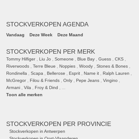
STOCKVERKOPEN AGENDA
Vandaag
Deze Week
Deze Maand
STOCKVERKOPEN PER MERK
Tommy Hilfiger
,
Liu Jo
,
Someone
,
Blue Bay
,
Guess
,
CKS
,
Riverwoods
,
Terre Bleue
,
Noppies
,
Woody
,
Stones & Bones
,
Rondinella
,
Scapa
,
Bellerose
,
Esprit
,
Name it
,
Ralph Lauren
,
McGregor
,
Filou & Friends
,
Only
,
Pepe Jeans
,
Vingino
,
Armani
,
Vila
,
Froy & Dind
, ...
Toon alle merken
STOCKVERKOPEN
PER PROVINCIE
Stockverkopen in Antwerpen
Stockverkopen in Oost-Vlaanderen