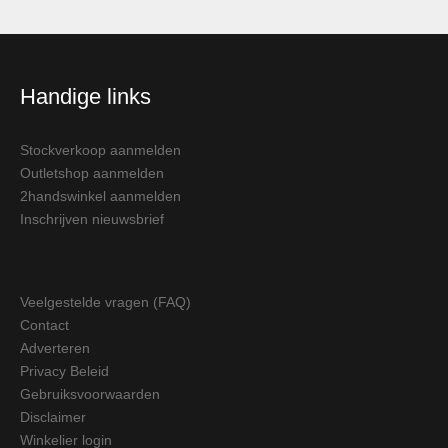
Handige links
Stockverkoop aanmelden
Outletshop aanmelden
2handswinkel aanmelden
Inschrijven nieuwsbrief
Veelgestelde vragen (FAQ)
Contact
Adverteren
Privacy Beleid
Gebruiksvoorwaarden
Disclaimer
Winkelier login