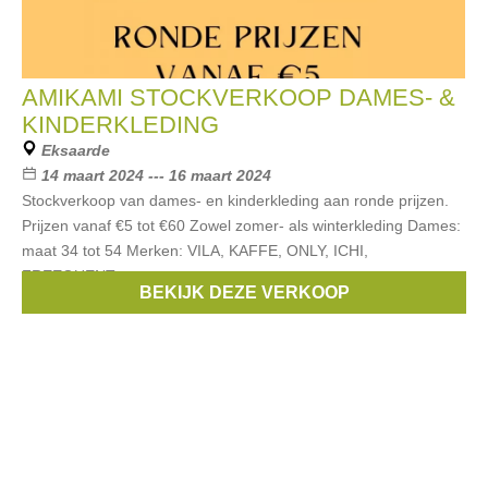
AMIKAMI STOCKVERKOOP DAMES- &
KINDERKLEDING
Eksaarde
14 maart 2024 --- 16 maart 2024
Stockverkoop van dames- en kinderkleding aan ronde prijzen.
Prijzen vanaf €5 tot €60 Zowel zomer- als winterkleding Dames:
maat 34 tot 54 Merken: VILA, KAFFE, ONLY, ICHI,
FREEQUENT,
BEKIJK DEZE VERKOOP
Merken:
Only
,
Vila
,
Ichi
,
Stones & Bones
,
B.Young
, ...