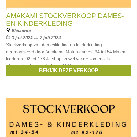
AMAKAMI STOCKVERKOOP DAMES-
EN KINDERKLEDING
Eksaarde
3 juli 2024 --- 7 juli 2024
Stockverkoop van dameskleding en kinderkleding
georganiseerd door Amakami. Maten dames: 34 tot 54 Maten
kinderen: 92 tot 176 Je shopt zowel vorige zomer- als
wintercollecties van de jaren 2021,
BEKIJK DEZE VERKOOP
Merken:
Only
,
Vila
,
Ichi
,
Stones & Bones
,
B.Young
, ...