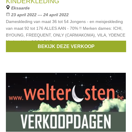
KINDERKLEDING
Eksaarde
23 april 2022 --- 24 april 2022
Dameskleding van maat 36 tot 54 Jongens - en meisjeskleding
van maat 92 tot 176 ALLES AAN - 70% !! Merken dames: ICHI,
BYOUNG, FREEQUENT, ONLY (CARMAKOMA), VILA, YDENCE
Merken kids: COS I SAID
BEKIJK DEZE VERKOOP
Merken:
Vila
,
Ichi
,
Jubel
,
Minymo
,
Byoung
, ...