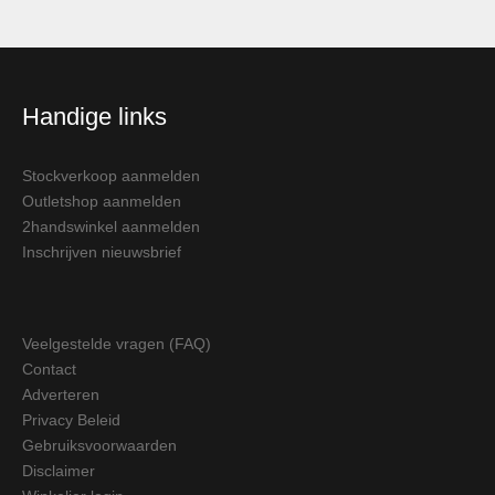
Handige links
Stockverkoop aanmelden
Outletshop aanmelden
2handswinkel aanmelden
Inschrijven nieuwsbrief
Veelgestelde vragen (FAQ)
Contact
Adverteren
Privacy Beleid
Gebruiksvoorwaarden
Disclaimer