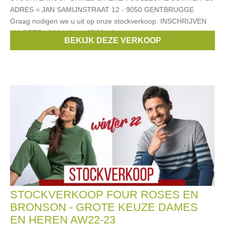
ADRES = JAN SAMIJNSTRAAT 12 - 9050 GENTBRUGGE
Graag nodigen we u uit op onze stockverkoop. INSCHRIJVEN
VIA DEZE LINK: Vrijdag 25/08 : 9u tot
BEKIJK DEZE VERKOOP
Merken:
Bronson
,
veja
,
FOUR ROSES
STOCKVERKOOP FOUR ROSES EN
BRONSON - GROTE KEUZE DAMES
EN HEREN AW22-23