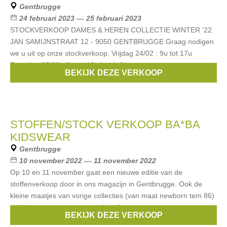
Gentbrugge
24 februari 2023 --- 25 februari 2023
STOCKVERKOOP DAMES & HEREN COLLECTIE WINTER '22
JAN SAMIJNSTRAAT 12 - 9050 GENTBRUGGE Graag nodigen
we u uit op onze stockverkoop. Vrijdag 24/02 : 9u tot 17u
Zaterdag 25/02 : 9u tot 12u Inschrijven
BEKIJK DEZE VERKOOP
Merken:
Bronson
,
veja
,
FOUR ROSES
STOFFEN/STOCK VERKOOP BA*BA
KIDSWEAR
Gentbrugge
10 november 2022 --- 11 november 2022
Op 10 en 11 november gaat een nieuwe editie van de
stoffenverkoop door in ons magazijn in Gentbrugge. Ook de
kleine maatjes van vorige collecties (van maat newborn tem 86)
zal je kunnen scoren aan outletprijzen.
BEKIJK DEZE VERKOOP
Merken:
Ba*Ba Kidswear