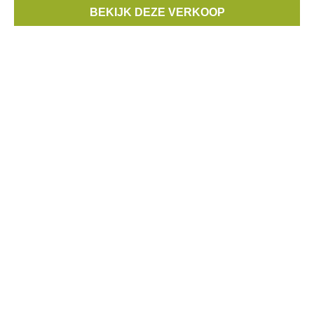
stuk en 10 stuks voor 100 € Inschrijven verplicht : Vrijdag
BEKIJK DEZE VERKOOP
Merken:
Bronson
,
FOUR ROSES
,
Mercer
,
Taion