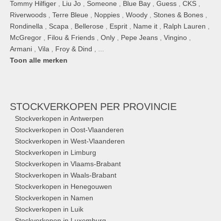
Tommy Hilfiger
,
Liu Jo
,
Someone
,
Blue Bay
,
Guess
,
CKS
,
Riverwoods
,
Terre Bleue
,
Noppies
,
Woody
,
Stones & Bones
,
Rondinella
,
Scapa
,
Bellerose
,
Esprit
,
Name it
,
Ralph Lauren
,
McGregor
,
Filou & Friends
,
Only
,
Pepe Jeans
,
Vingino
,
Armani
,
Vila
,
Froy & Dind
, ...
Toon alle merken
STOCKVERKOPEN
PER PROVINCIE
Stockverkopen in Antwerpen
Stockverkopen in Oost-Vlaanderen
Stockverkopen in West-Vlaanderen
Stockverkopen in Limburg
Stockverkopen in Vlaams-Brabant
Stockverkopen in Waals-Brabant
Stockverkopen in Henegouwen
Stockverkopen in Namen
Stockverkopen in Luik
Stockverkopen in Luxemburg