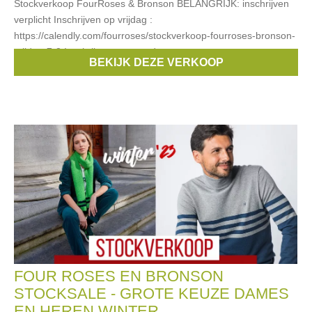
Stockverkoop FourRoses & Bronson BELANGRIJK: inschrijven
verplicht Inschrijven op vrijdag :
https://calendly.com/fourroses/stockverkoop-fourroses-bronson-
vrijdag-7-3 Inschrijven op zaterdag :
BEKIJK DEZE VERKOOP
Merken:
Bronson
,
FOUR ROSES
FOUR ROSES EN BRONSON
STOCKSALE - GROTE KEUZE DAMES
EN HEREN WINTER