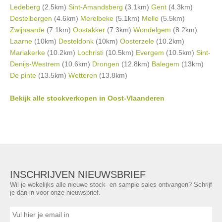
Ledeberg
(2.5km)
Sint-Amandsberg
(3.1km)
Gent
(4.3km)
Destelbergen
(4.6km)
Merelbeke
(5.1km)
Melle
(5.5km)
Zwijnaarde
(7.1km)
Oostakker
(7.3km)
Wondelgem
(8.2km)
Laarne
(10km)
Desteldonk
(10km)
Oosterzele
(10.2km)
Mariakerke
(10.2km)
Lochristi
(10.5km)
Evergem
(10.5km)
Sint-
Denijs-Westrem
(10.6km)
Drongen
(12.8km)
Balegem
(13km)
De pinte
(13.5km)
Wetteren
(13.8km)
Bekijk alle stockverkopen in Oost-Vlaanderen
INSCHRIJVEN NIEUWSBRIEF
Wil je wekelijks alle nieuwe stock- en sample sales ontvangen? Schrijf
je dan in voor onze nieuwsbrief.