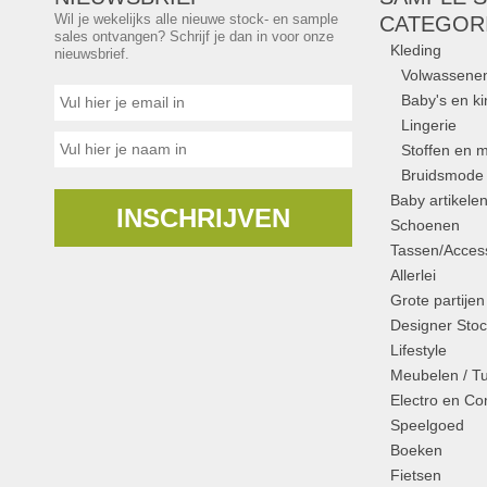
Wil je wekelijks alle nieuwe stock- en sample
CATEGOR
sales ontvangen? Schrijf je dan in voor onze
Kleding
nieuwsbrief.
Volwassene
Baby's en k
Lingerie
Stoffen en m
Bruidsmode
Baby artikele
INSCHRIJVEN
Schoenen
Tassen/Access
Allerlei
Grote partijen
Designer Stoc
Lifestyle
Meubelen / T
Electro en C
Speelgoed
Boeken
Fietsen