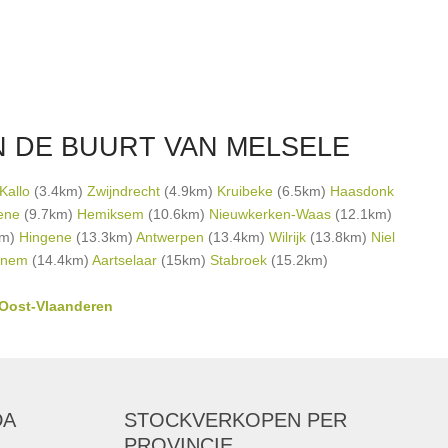
N DE BUURT VAN MELSELE
Kallo
(3.4km)
Zwijndrecht
(4.9km)
Kruibeke
(6.5km)
Haasdonk
ene
(9.7km)
Hemiksem
(10.6km)
Nieuwkerken-Waas
(12.1km)
km)
Hingene
(13.3km)
Antwerpen
(13.4km)
Wilrijk
(13.8km)
Niel
rnem
(14.4km)
Aartselaar
(15km)
Stabroek
(15.2km)
 Oost-Vlaanderen
DA
STOCKVERKOPEN
PER
PROVINCIE