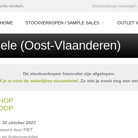
nds winkels
.
Stockverkoop toevoegen
HOME
STOCKVERKOPEN / SAMPLE SALES
OUTLET 
ele (Oost-Vlaanderen)
De stockverkopen hieronder zijn afgelopen.
jf je in voor de wekelijkse nieuwsbrief
. Zo mis je nooit nog een ve
HOP
OOP
- 30 oktober 2022
iseerd door PIET
en buitenmeubilair,