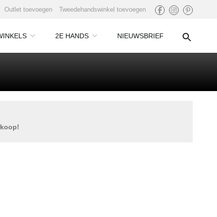
Outlet toevoegen
Tweedehandswinkel toevoegen
WINKELS
2E HANDS
NIEUWSBRIEF
rkoop!