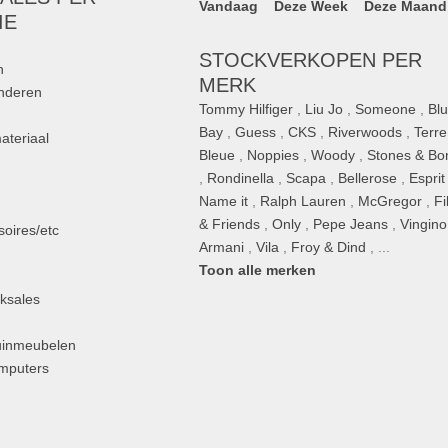
Vandaag
Deze Week
Deze Maand
IE
STOCKVERKOPEN PER
n
MERK
inderen
Tommy Hilfiger
,
Liu Jo
,
Someone
,
Bl
Bay
,
Guess
,
CKS
,
Riverwoods
,
Terre
ateriaal
Bleue
,
Noppies
,
Woody
,
Stones & Bo
,
Rondinella
,
Scapa
,
Bellerose
,
Esprit
n
Name it
,
Ralph Lauren
,
McGregor
,
Fi
& Friends
,
Only
,
Pepe Jeans
,
Vingino
oires/etc
Armani
,
Vila
,
Froy & Dind
, ...
Toon alle merken
ksales
uinmeubelen
omputers