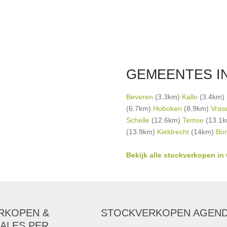
GEMEENTES I
Beveren
(3.3km)
Kallo
(3.4km)
(6.7km)
Hoboken
(8.9km)
Vras
Schelle
(12.6km)
Temse
(13.1
(13.9km)
Kieldrecht
(14km)
Bo
Bekijk alle stockverkopen in
RKOPEN &
STOCKVERKOPEN AGEN
ALES PER