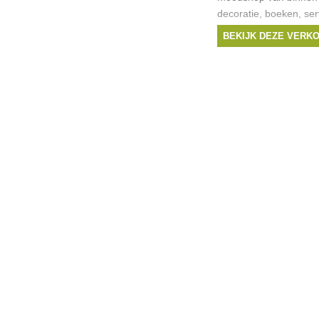
decoratie, boeken, ser
tot -70% op merken zoa
BEKIJK DEZE VERK
Petite Friture en meer.