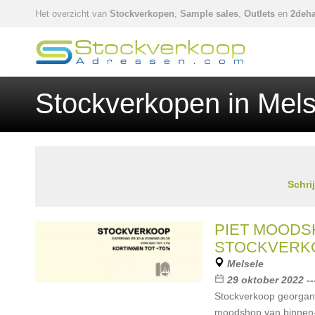
Het overzicht van
Stockverkopen
,
Sample sales
,
Outlets
en
2deha
Stockverkopen in Mels
Schri
PIET MOODS
STOCKVERK
Melsele
29 oktober 2022 --
Stockverkoop georgan
moodshop van binnen- 