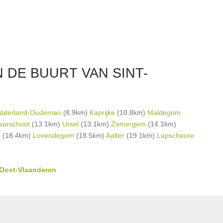
 DE BUURT VAN SINT-
aterland-Oudeman
(8.9km)
Kaprijke
(10.8km)
Maldegem
arschoot
(13.1km)
Ursel
(13.1km)
Zomergem
(14.1km)
e
(18.4km)
Lovendegem
(18.5km)
Aalter
(19.1km)
Lapscheure
 Oost-Vlaanderen