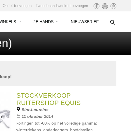
Outlet toevoegen
Tweedehandswinkel toevoegen
WINKELS
2E HANDS
NIEUWSBRIEF
en)
rkoop!
STOCKVERKOOP
RUITERSHOP EQUIS
Sint-Laureins
11 oktober 2014
kortingen tot -60% op het volledige gamma:
winterdekens, onderleggers, hoofdstellen,