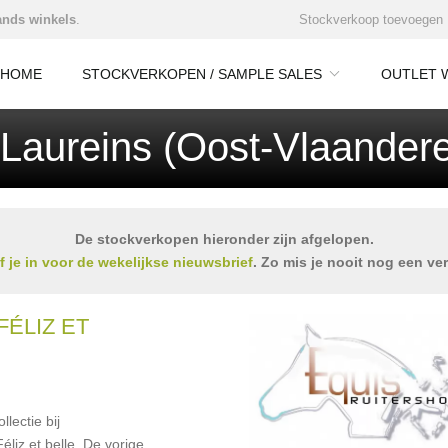
nds winkels
.
Stockverkoop toevoegen
HOME
STOCKVERKOPEN / SAMPLE SALES
OUTLET 
-Laureins (Oost-Vlaander
De stockverkopen hieronder zijn afgelopen.
jf je in voor de wekelijkse nieuwsbrief
. Zo mis je nooit nog een ve
ÉLIZ ET
lectie bij
liz et belle. De vorige