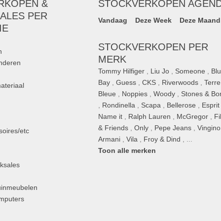
RKOPEN &
STOCKVERKOPEN AGEN
ALES PER
Vandaag
Deze Week
Deze Maand
IE
STOCKVERKOPEN PER
n
MERK
inderen
Tommy Hilfiger
,
Liu Jo
,
Someone
,
Bl
Bay
,
Guess
,
CKS
,
Riverwoods
,
Terre
ateriaal
Bleue
,
Noppies
,
Woody
,
Stones & Bo
,
Rondinella
,
Scapa
,
Bellerose
,
Esprit
n
Name it
,
Ralph Lauren
,
McGregor
,
Fi
& Friends
,
Only
,
Pepe Jeans
,
Vingino
oires/etc
Armani
,
Vila
,
Froy & Dind
, ...
Toon alle merken
ksales
uinmeubelen
omputers