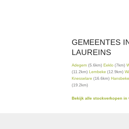
GEMEENTES IN
LAUREINS
Adegem
(5.6km)
Eeklo
(7km)
W
(11.2km)
Lembeke
(12.9km)
Wa
Knesselare
(16.6km)
Hansbek
(19.2km)
Bekijk alle stockverkopen in