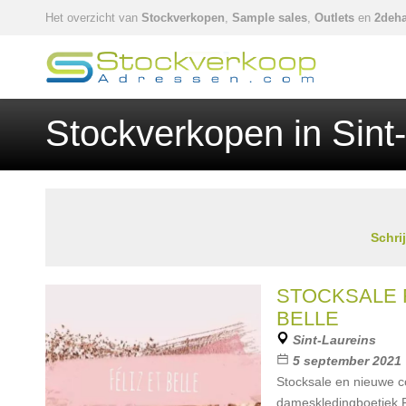
Het overzicht van
Stockverkopen
,
Sample sales
,
Outlets
en
2deha
Stockverkopen in Sint
Schri
STOCKSALE F
BELLE
Sint-Laureins
5 september 2021
Stocksale en nieuwe col
dameskledingboetiek Fé