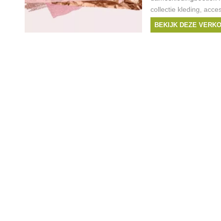
collectie kleding, acc
wordt verkocht aan €5 
BEKIJK DEZE VERK
mogelijk.