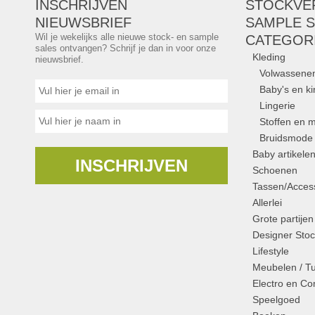
INSCHRIJVEN
STOCKVE
NIEUWSBRIEF
SAMPLE S
Wil je wekelijks alle nieuwe stock- en sample
CATEGOR
sales ontvangen? Schrijf je dan in voor onze
Kleding
nieuwsbrief.
Volwassene
Baby's en k
Lingerie
Stoffen en m
Bruidsmode
Baby artikele
INSCHRIJVEN
Schoenen
Tassen/Access
Allerlei
Grote partijen
Designer Stoc
Lifestyle
Meubelen / T
Electro en C
Speelgoed