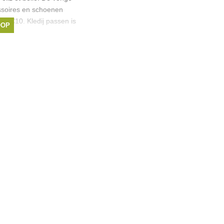
essoires en schoenen
en €10. Kledij passen is
OOP