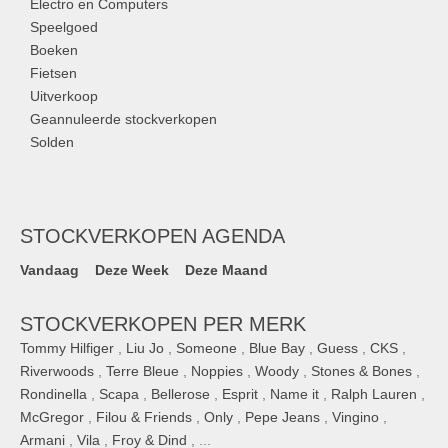
Electro en Computers
Speelgoed
Boeken
Fietsen
Uitverkoop
Geannuleerde stockverkopen
Solden
STOCKVERKOPEN AGENDA
Vandaag
Deze Week
Deze Maand
STOCKVERKOPEN PER MERK
Tommy Hilfiger
,
Liu Jo
,
Someone
,
Blue Bay
,
Guess
,
CKS
,
Riverwoods
,
Terre Bleue
,
Noppies
,
Woody
,
Stones & Bones
,
Rondinella
,
Scapa
,
Bellerose
,
Esprit
,
Name it
,
Ralph Lauren
,
McGregor
,
Filou & Friends
,
Only
,
Pepe Jeans
,
Vingino
,
Armani
,
Vila
,
Froy & Dind
, ...