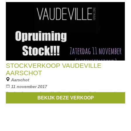
STOCKVERKOOP VAUDEVILLE
AARSCHOT
Aarschot
11 november 2017
Stockverkoop van herenkledij met kortingen die kunnen oplopen
BEKIJK DEZE VERKOOP
tot -70%.