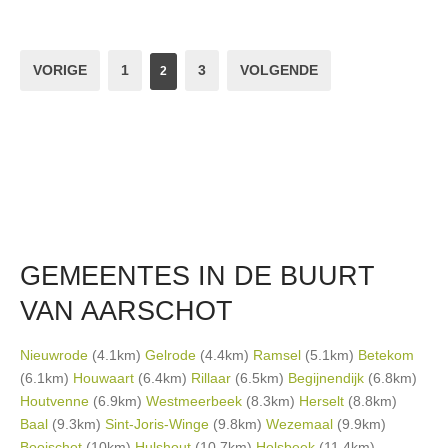
VORIGE
1
3
VOLGENDE
2
GEMEENTES IN DE BUURT
VAN AARSCHOT
Nieuwrode
(4.1km)
Gelrode
(4.4km)
Ramsel
(5.1km)
Betekom
(6.1km)
Houwaart
(6.4km)
Rillaar
(6.5km)
Begijnendijk
(6.8km)
Houtvenne
(6.9km)
Westmeerbeek
(8.3km)
Herselt
(8.8km)
Baal
(9.3km)
Sint-Joris-Winge
(9.8km)
Wezemaal
(9.9km)
Booischot
(10km)
Hulshout
(10.7km)
Holsbeek
(11.4km)