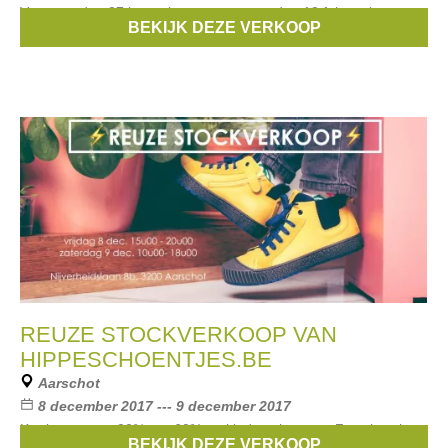
Van zaterdag 27 januari tot en met zaterdag 10 februari.
BEKIJK DEZE VERKOOP
Merken:
Only
,
Vero Moda
,
Vila
,
Geisha
,
Ichi
, ...
REUZE STOCKVERKOOP VAN
HIPPESCHOENTJES.BE
Aarschot
8 december 2017 --- 9 december 2017
Kortingen van -20% tot -60% op kinderschoenen. Zowel cash
BEKIJK DEZE VERKOOP