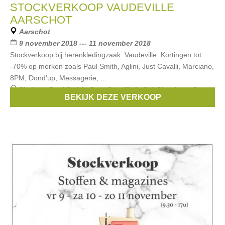
STOCKVERKOOP VAUDEVILLE
AARSCHOT
Aarschot
9 november 2018 --- 11 november 2018
Stockverkoop bij herenkledingzaak Vaudeville. Kortingen tot
-70% op merken zoals Paul Smith, Aglini, Just Cavalli, Marciano,
8PM, Dond'up, Messagerie, ...
Merken:
Paul Smith
,
Just Cavalli
,
Aglini
,
Marciano
,
8pm
,
BEKIJK DEZE VERKOOP
...