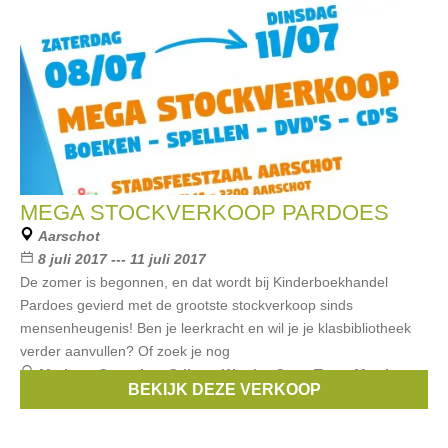
MEGA STOCKVERKOOP PARDOES
Aarschot
8 juli 2017 --- 11 juli 2017
De zomer is begonnen, en dat wordt bij Kinderboekhandel
Pardoes gevierd met de grootste stockverkoop sinds
mensenheugenis! Ben je leerkracht en wil je je klasbibliotheek
verder aanvullen? Of zoek je nog
Merken:
Geronimo Stilton
,
Warrior Cats
,
Team Mortis
,
BEKIJK DEZE VERKOOP
Carlo Cabana
,
Smiley