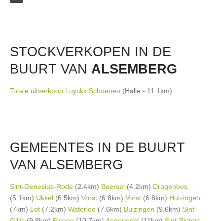
STOCKVERKOPEN IN DE
BUURT VAN
ALSEMBERG
Totale uitverkoop Luyckx Schoenen
(Halle - 11.1km)
GEMEENTES IN DE BUURT
VAN ALSEMBERG
Sint-Genesius-Rode
(2.4km)
Beersel
(4.2km)
Drogenbos
(5.1km)
Ukkel
(6.5km)
Vorst
(6.8km)
Vorst
(6.8km)
Huizingen
(7km)
Lot
(7.2km)
Waterloo
(7.6km)
Buizingen
(9.6km)
Sint-
Gillis
(9.8km)
Elsene
(10.7km)
Anderlecht
(11km)
Sint-Pieters-