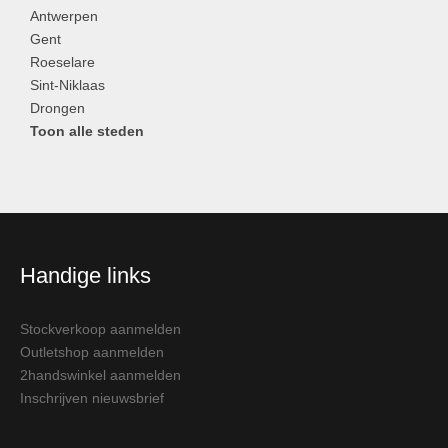
Antwerpen
Gent
Roeselare
Sint-Niklaas
Drongen
Toon alle steden
Handige links
Stockverkoop aanmelden
Outletshop aanmelden
2handswinkel aanmelden
Inschrijven nieuwsbrief