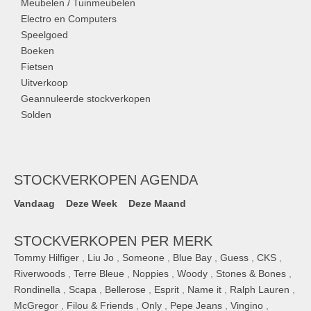
Meubelen / Tuinmeubelen
Electro en Computers
Speelgoed
Boeken
Fietsen
Uitverkoop
Geannuleerde stockverkopen
Solden
STOCKVERKOPEN AGENDA
Vandaag
Deze Week
Deze Maand
STOCKVERKOPEN PER MERK
Tommy Hilfiger
,
Liu Jo
,
Someone
,
Blue Bay
,
Guess
,
CKS
,
Riverwoods
,
Terre Bleue
,
Noppies
,
Woody
,
Stones & Bones
,
Rondinella
,
Scapa
,
Bellerose
,
Esprit
,
Name it
,
Ralph Lauren
,
McGregor
,
Filou & Friends
,
Only
,
Pepe Jeans
,
Vingino
,