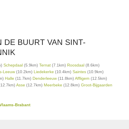
 DE BUURT VAN SINT-
NNIK
m)
Schepdaal
(5.9km)
Ternat
(7.1km)
Roosdaal
(8.6km)
rs-Leeuw
(10.2km)
Liedekerke
(10.4km)
Saintes
(10.9km)
km)
Halle
(11.7km)
Denderleeuw
(11.8km)
Affligem
(12.5km)
12.7km)
Asse
(12.7km)
Meerbeke
(12.8km)
Groot-Bijgaarden
 Vlaams-Brabant