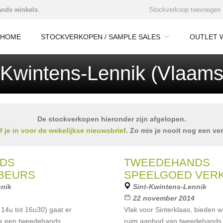
nds winkels
.
Stockverkoop toevoegen
HOME
STOCKVERKOPEN / SAMPLE SALES
OUTLET 
-Kwintens-Lennik (Vlaams
De stockverkopen hieronder zijn afgelopen.
jf je in voor de wekelijkse nieuwsbrief
. Zo mis je nooit nog een ve
DS
TWEEDEHANDS
BEURS
SPEELGOED VER
nnik
Sint-Kwintens-Lennik
22 november 2014
14u tot 16u30) gaat er
Vlak voor Sinterklaas, bieden wi
ik een tweedehands
ruim aanbod van tweedehands 