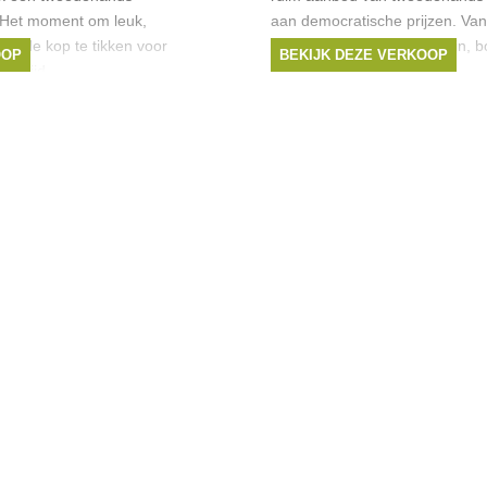
 Het moment om leuk,
aan democratische prijzen. Van
op de kop te tikken voor
tienerspeelgoed, groot, klein, bo
OOP
BEKIJK DEZE VERKOOP
op tijd
kortom heel veel! Tijdens