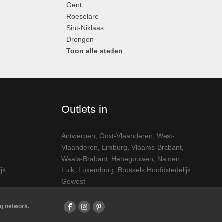
Gent
Roeselare
Sint-Niklaas
Drongen
Toon alle steden
Outlets in
Antwerpen
,
Oost-Vlaanderen
,
West-
Vlaanderen
,
Limburg
,
Vlaams-Brabant
,
Waals-Brabant
,
Henegouwen
,
Namen
,
jk
Luik
,
Luxemburg
,
Brussels Hoofdstedelijk
Gewest
g network.