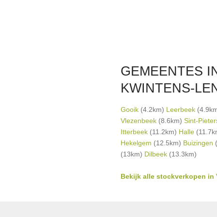
GEMEENTES IN
KWINTENS-LE
Gooik
(4.2km)
Leerbeek
(4.9k
Vlezenbeek
(8.6km)
Sint-Piete
Itterbeek
(11.2km)
Halle
(11.7
Hekelgem
(12.5km)
Buizingen
(
(13km)
Dilbeek
(13.3km)
Bekijk alle stockverkopen in