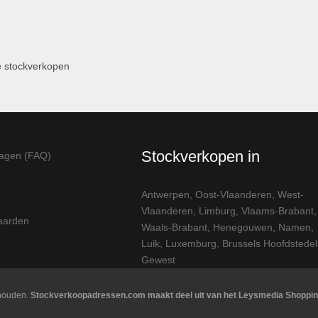
 stockverkopen
Stockverkopen in
ragen (FAQ)
Antwerpen
,
Oost-Vlaanderen
,
West-
Vlaanderen
,
Limburg
,
Vlaams-Brabant
,
aarden
Waals-Brabant
,
Henegouwen
,
Namen
,
Luik
,
Luxemburg
,
Brussels Hoofdstedeli
Gewest
ehouden.
Stockverkoopadressen.com maakt deel uit van het Leysmedia Shoppin