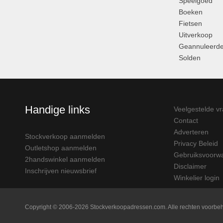
Speelgoed
Boeken
Fietsen
Uitverkoop
Geannuleerde
Solden
Handige links
Veelgestelde v
Contact
Adverteren
Stockverkoop aanmelden
Privacy Beleid
Outletshop aanmelden
Gebruiksvoorw
2handswinkel aanmelden
Disclaimer
Inschrijven nieuwsbrief
Winkelier login
Copyright © 2006-2026 Stockverkoopadressen.com. Alle rechten voorb