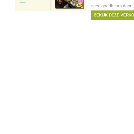
speelgoedbeurs door.
bijna nieuw speelgoed 
BEKIJK DEZE VERK
een zacht prijsje.Wees 