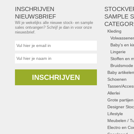
INSCHRIJVEN
STOCKVE
NIEUWSBRIEF
SAMPLE S
Wil je wekelijks alle nieuwe stock- en sample
CATEGOR
sales ontvangen? Schrijf je dan in voor onze
Kleding
nieuwsbrief.
Volwassene
Baby's en k
Lingerie
Stoffen en m
Bruidsmode
Baby artikele
INSCHRIJVEN
Schoenen
Tassen/Access
Allerlei
Grote partijen
Designer Stoc
Lifestyle
Meubelen / T
Electro en C