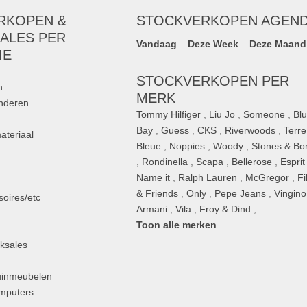
RKOPEN &
STOCKVERKOPEN AGEN
ALES PER
Vandaag
Deze Week
Deze Maand
IE
STOCKVERKOPEN PER
n
MERK
inderen
Tommy Hilfiger
,
Liu Jo
,
Someone
,
Bl
Bay
,
Guess
,
CKS
,
Riverwoods
,
Terre
ateriaal
Bleue
,
Noppies
,
Woody
,
Stones & Bo
,
Rondinella
,
Scapa
,
Bellerose
,
Esprit
n
Name it
,
Ralph Lauren
,
McGregor
,
Fi
& Friends
,
Only
,
Pepe Jeans
,
Vingino
oires/etc
Armani
,
Vila
,
Froy & Dind
, ...
Toon alle merken
ksales
uinmeubelen
omputers