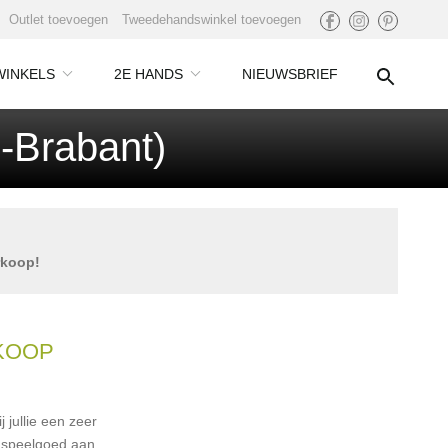
Outlet toevoegen
Tweedehandswinkel toevoegen
WINKELS
2E HANDS
NIEUWSBRIEF
-Brabant)
rkoop!
KOOP
j jullie een zeer
speelgoed aan,