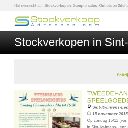
Het overzicht van
Stockverkopen
,
Sample sales
,
Outlets
en
2deha
Stockverkopen in Sint
Schri
TWEEDEHAN
SPEELGOED
Sint-Kwintens-Le
15 november 2015
Op zondag 15/11 (van 
in Sint-Kwintens-Lenn