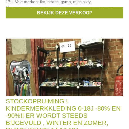
17u. Vele merken: iko, strass, gymp, miss sixty,
Merken:
Filou & Friends
,
Scapa
,
strass
,
Blue Bay
,
Van
BEKIJK DEZE VERKOOP
Hassels
, ...
STOCKOPRUIMING !
KINDERMERKKLEDING 0-18J -80% EN
-90%!! ER WORDT STEEDS
BIJGEVULD , WINTER EN ZOMER,