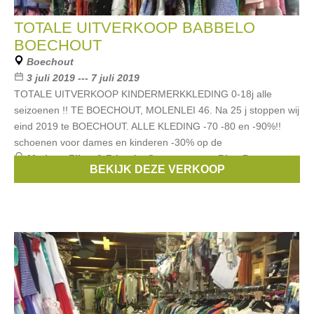
TOTALE UITVERKOOP BABBELO
BOECHOUT
Boechout
3 juli 2019 --- 7 juli 2019
TOTALE UITVERKOOP KINDERMERKKLEDING 0-18j alle
seizoenen !! TE BOECHOUT, MOLENLEI 46. Na 25 j stoppen wij
eind 2019 te BOECHOUT. ALLE KLEDING -70 -80 en -90%!!
schoenen voor dames en kinderen -30% op de
Merken:
Filou & Friends
,
Scapa
,
strass
,
Blue Bay
,
BEKIJK DEZE VERKOOP
Vingino
, ...