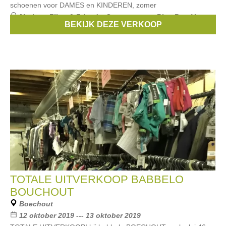
schoenen voor DAMES en KINDEREN, zomer
Merken:
Filou & Friends
,
Scapa
,
strass
,
Blue Bay
,
Van
BEKIJK DEZE VERKOOP
Hassels
, ...
TOTALE UITVERKOOP BABBELO
BOUCHOUT
Boechout
12 oktober 2019 --- 13 oktober 2019