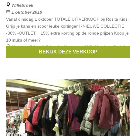
Willebroek
1 oktober 2019
Vanaf dinsdag 1 oktober TOTALE UITVERKOOP bij Rosita Kids.
Grijp je kans en scoor leuke kortingen! -NIEUWE COLLECTIE =
-30% -OUTLET = 15% extra korting op de ronde prijzen Koop je
10 stuks of meer?
Merken:
Filou & Friends
,
Noppies
,
CKS
,
Vingino
,
Red &
BEKIJK DEZE VERKOOP
Blu
, ...