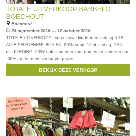
TOTALE UITVERKOOP BABBELO
BOECHOUT
Boechout
28 september 2019 --- 12 oktober 2019
TOTALE UITVERKOOP!! van nieuwe kindermerkkleding 0-18 j
ALLE SEIZOENEN! -80% EN -90%! vanaf 10 st kleding, DAN
alle KLEDING -90%! ook schoenen voor dames en kinderen aan
-30% op de reeds verlaagde prijzen
Merken:
Filou & Friends
,
Il Gufo
,
strass
,
Blue Bay
,
BEKIJK DEZE VERKOOP
Essentiel
, ...