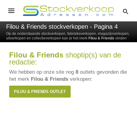
Filou & Friends stockverkopen - Pagina 4
Op de onderstaande stockverkopen, fabrieksverkopen, magazijnverkopen,
uitverkopen en collectieverkopen kan je het merk
Filou & Friends
vinden :
Filou & Friends
shoptip(s) van de
redactie:
We hebben op onze site nog
8
outlets gevonden die
het merk
Filou & Friends
verkopen:
FILOU & FRIENDS OUTLET