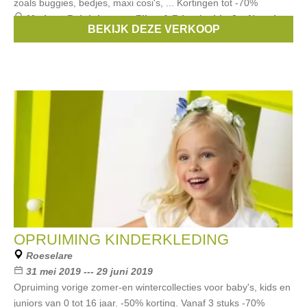
zoals buggies, bedjes, maxi cosi's, ... Kortingen tot -70%
Merken:
Ralph Lauren
,
Filou & Friends
,
Liu Jo
,
Noppies
,
BEKIJK DEZE VERKOOP
First
, ...
OPRUIMING KINDERKLEDING
Roeselare
31 mei 2019 --- 29 juni 2019
Opruiming vorige zomer-en wintercollecties voor baby's, kids en
juniors van 0 tot 16 jaar. -50% korting. Vanaf 3 stuks -70%