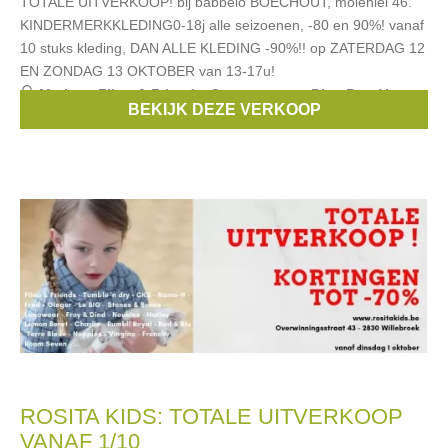
TOTALE UITVERKOOP! bij babbelo BOECHOUT, molenlei 46.
KINDERMERKKLEDING0-18j alle seizoenen, -80 en 90%! vanaf
10 stuks kleding, DAN ALLE KLEDING -90%!! op ZATERDAG 12
EN ZONDAG 13 OKTOBER van 13-17u!
Merken:
Filou & Friends
,
Scapa
,
strass
,
Blue Bay
,
Van
BEKIJK DEZE VERKOOP
Hassels
, ...
ROSITA KIDS: TOTALE UITVERKOOP
VANAF 1/10