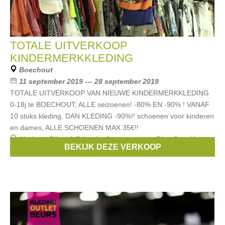
TOTALE UITVERKOOP
KINDERMERKKLEDING
Boechout
11 september 2019 --- 28 september 2019
TOTALE UITVERKOOP VAN NIEUWE KINDERMERKKLEDING
0-18j te BOECHOUT; ALLE seizoenen! -80% EN -90% ! VANAF
10 stuks kleding, DAN KLEDING -90%!! schoenen voor kinderen
en dames, ALLE SCHOENEN MAX 35€!!
Merken:
Filou & Friends
,
Scapa
,
strass
,
Blue Bay
,
Van
BEKIJK DEZE VERKOOP
Hassels
, ...