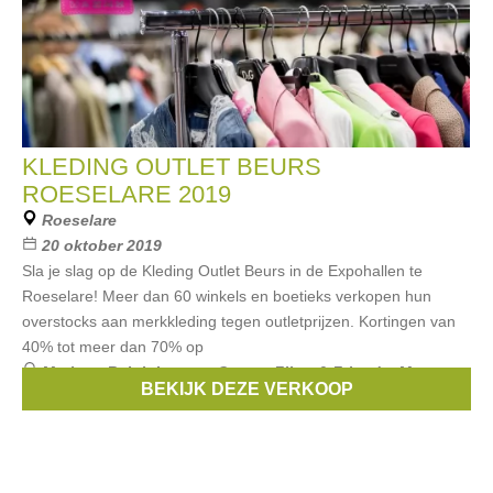
KLEDING OUTLET BEURS
ROESELARE 2019
Roeselare
20 oktober 2019
Sla je slag op de Kleding Outlet Beurs in de Expohallen te
Roeselare! Meer dan 60 winkels en boetieks verkopen hun
overstocks aan merkkleding tegen outletprijzen. Kortingen van
40% tot meer dan 70% op
Merken:
Ralph Lauren
,
Guess
,
Filou & Friends
,
Mexx
,
BEKIJK DEZE VERKOOP
Esprit
, ...