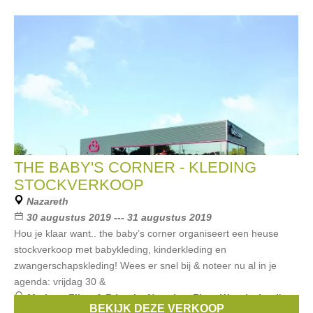
THE BABY'S CORNER - KLEDING
STOCKVERKOOP
Nazareth
30 augustus 2019 --- 31 augustus 2019
Hou je klaar want.. the baby’s corner organiseert een heuse
stockverkoop met babykleding, kinderkleding en
zwangerschapskleding! Wees er snel bij & noteer nu al in je
agenda: vrijdag 30 &
Merken:
Filou & Friends
,
Noppies
,
First
,
Woody
,
Levi's
,
BEKIJK DEZE VERKOOP