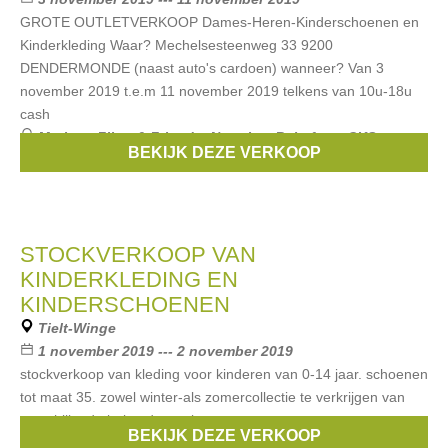
GROTE OUTLETVERKOOP Dames-Heren-Kinderschoenen en
Kinderkleding Waar? Mechelsesteenweg 33 9200
DENDERMONDE (naast auto's cardoen) wanneer? Van 3
november 2019 t.e.m 11 november 2019 telkens van 10u-18u
cash
Merken:
Filou & Friends
,
Noppies
,
Babyface
,
CKS
,
BEKIJK DEZE VERKOOP
Vingino
, ...
STOCKVERKOOP VAN
KINDERKLEDING EN
KINDERSCHOENEN
Tielt-Winge
1 november 2019 --- 2 november 2019
stockverkoop van kleding voor kinderen van 0-14 jaar. schoenen
tot maat 35. zowel winter-als zomercollectie te verkrijgen van
verschillende bekende merken.
BEKIJK DEZE VERKOOP
Merken:
Filou & Friends
,
Stones & Bones
,
Someone
,
hip