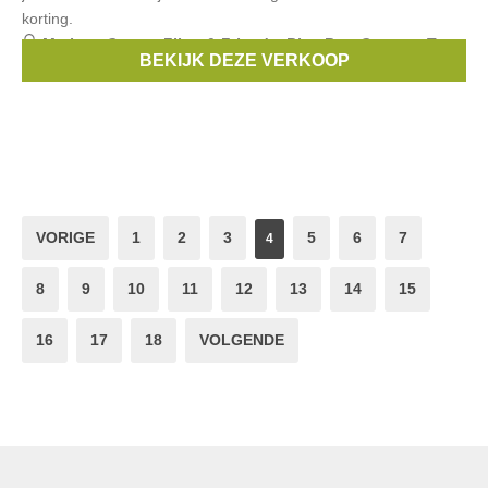
korting.
Merken:
Guess
,
Filou & Friends
,
Blue Bay
,
Gaastra
,
Terre
BEKIJK DEZE VERKOOP
Bleue
, ...
VORIGE
1
2
3
5
6
7
4
8
9
10
11
12
13
14
15
16
17
18
VOLGENDE