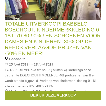
TOTALE UITVERKOOP! BABBELO
BOECHOUT. KINDERMERKKLEDING 0-
18J -70-80-90%!! EN SCHOENEN VOOR
DAMES EN KINDEREN -30% OP DE
REEDS VERLAAGDE PRIJZEN VAN
-50% EN MEER!
Boechout
15 juni 2019 --- 16 juni 2019
TOTALE UITVERKOOP! na 25 j sluiten wij kortelings onze
deuren te BOECHOUT!! MOLENLEI 46! profiteer er van !! er
wordt steeds bijgevuld. Verkoop van kindermerkkleding 0-18j
alle seizoenen -70% -80% -90%!!
Merken:
Filou & Friends
,
Scapa
,
strass
,
Essentiel
,
BEKIJK DEZE VERKOOP
Vingino
, ...