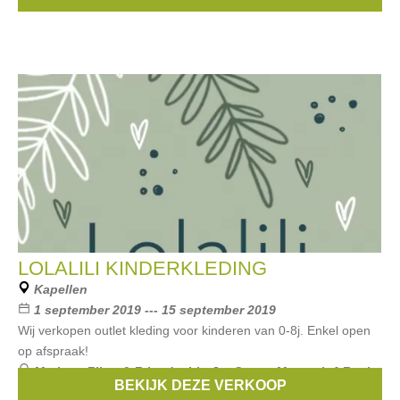
...
LOLALILI KINDERKLEDING
Kapellen
1 september 2019 --- 15 september 2019
Wij verkopen outlet kleding voor kinderen van 0-8j. Enkel open
op afspraak!
Merken:
Filou & Friends
,
Liu Jo
,
Gymp
,
Mayoral
,
4 Funky
BEKIJK DEZE VERKOOP
Flavours
, ...