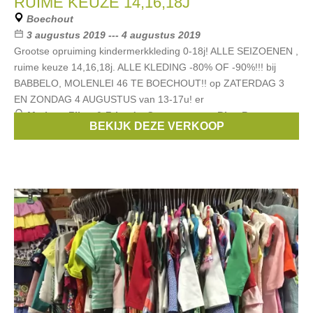
RUIME KEUZE 14,16,18J
Boechout
3 augustus 2019 --- 4 augustus 2019
Grootse opruiming kindermerkkleding 0-18j! ALLE SEIZOENEN ,
ruime keuze 14,16,18j. ALLE KLEDING -80% OF -90%!!! bij
BABBELO, MOLENLEI 46 TE BOECHOUT!! op ZATERDAG 3
EN ZONDAG 4 AUGUSTUS van 13-17u! er
Merken:
Filou & Friends
,
Scapa
,
strass
,
Blue Bay
,
BEKIJK DEZE VERKOOP
Vingino
, ...