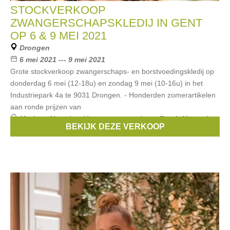
STOCKVERKOOP
ZWANGERSCHAPSKLEDIJ IN GENT
OP 6 & 9 MEI 2021
Drongen
6 mei 2021 --- 9 mei 2021
Grote stockverkoop zwangerschaps- en borstvoedingskledij op
donderdag 6 mei (12-18u) en zondag 9 mei (10-16u) in het
Industriepark 4a te 9031 Drongen. - Honderden zomerartikelen
aan ronde prijzen van
Merken:
Noppies
,
Un ventre pour deux
,
Esprit Maternity
,
BEKIJK DEZE VERKOOP
Boob
,
Balloon
, ...