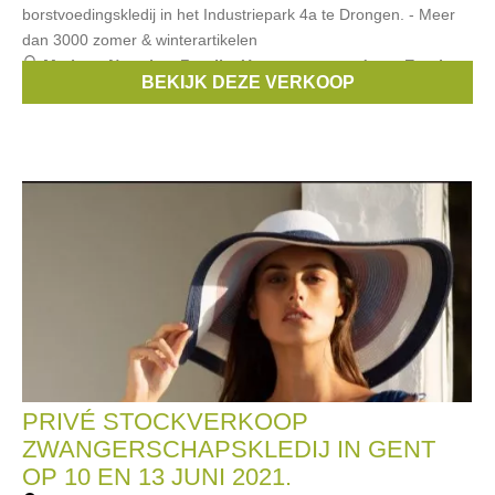
borstvoedingskledij in het Industriepark 4a te Drongen. - Meer
dan 3000 zomer & winterartikelen
Merken:
Noppies
,
Fragile
,
Un ventre pour deux
,
Esprit
BEKIJK DEZE VERKOOP
Maternity
,
Boob
, ...
PRIVÉ STOCKVERKOOP
ZWANGERSCHAPSKLEDIJ IN GENT
OP 10 EN 13 JUNI 2021.