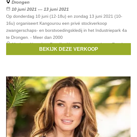
Drongen
10 juni 2021 --- 13 juni 2021
Op donderdag 10 juni (12-18u) en zondag 13 juni 2021 (10-
16u) organiseert Kangourou een privé stockverkoop
zwangerschaps- en borstvoedingskledij in het Industriepark 4a
te Drongen. - Meer dan 2000
Merken:
Noppies
,
Fragile
,
Un ventre pour deux
,
Esprit
BEKIJK DEZE VERKOOP
Maternity
,
Boob
, ...