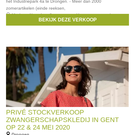
het Industriepark 4a te Drongen. - Meer dan 2000
zomerartikelen (einde reeksen,
Merken:
Noppies
,
Queen mum
,
Un ventre pour deux
,
BEKIJK DEZE VERKOOP
Esprit Maternity
,
Boob
, ...
PRIVÉ STOCKVERKOOP
ZWANGERSCHAPSKLEDIJ IN GENT
OP 22 & 24 MEI 2020
Drongen