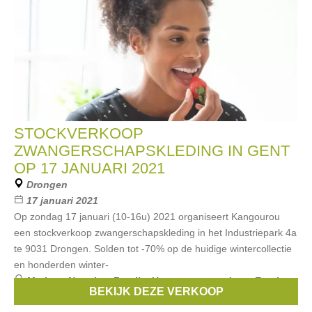
STOCKVERKOOP
ZWANGERSCHAPSKLEDING IN GENT
OP 17 JANUARI 2021
Drongen
17 januari 2021
Op zondag 17 januari (10-16u) 2021 organiseert Kangourou
een stockverkoop zwangerschapskleding in het Industriepark 4a
te 9031 Drongen. Solden tot -70% op de huidige wintercollectie
en honderden winter-
Merken:
Noppies
,
Fragile
,
Un ventre pour deux
,
Esprit
BEKIJK DEZE VERKOOP
Maternity
,
Boob
, ...