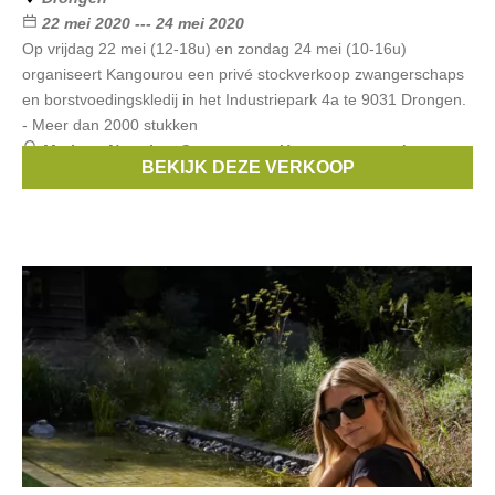
22 mei 2020 --- 24 mei 2020
Op vrijdag 22 mei (12-18u) en zondag 24 mei (10-16u)
organiseert Kangourou een privé stockverkoop zwangerschaps
en borstvoedingskledij in het Industriepark 4a te 9031 Drongen.
- Meer dan 2000 stukken
Merken:
Noppies
,
Queen mum
,
Un ventre pour deux
,
BEKIJK DEZE VERKOOP
Esprit Maternity
,
Boob
, ...