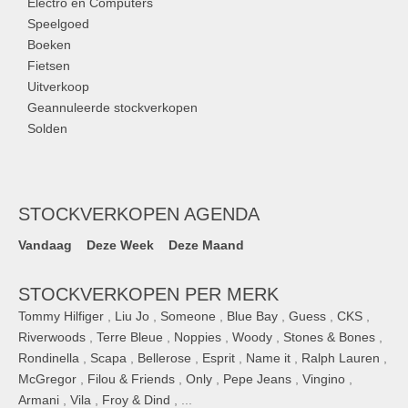
Electro en Computers
Speelgoed
Boeken
Fietsen
Uitverkoop
Geannuleerde stockverkopen
Solden
STOCKVERKOPEN AGENDA
Vandaag
Deze Week
Deze Maand
STOCKVERKOPEN PER MERK
Tommy Hilfiger
,
Liu Jo
,
Someone
,
Blue Bay
,
Guess
,
CKS
,
Riverwoods
,
Terre Bleue
,
Noppies
,
Woody
,
Stones & Bones
,
Rondinella
,
Scapa
,
Bellerose
,
Esprit
,
Name it
,
Ralph Lauren
,
McGregor
,
Filou & Friends
,
Only
,
Pepe Jeans
,
Vingino
,
Armani
,
Vila
,
Froy & Dind
, ...