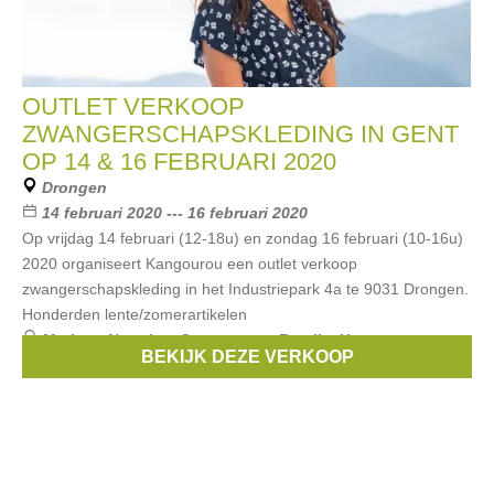
OUTLET VERKOOP
ZWANGERSCHAPSKLEDING IN GENT
OP 14 & 16 FEBRUARI 2020
Drongen
14 februari 2020 --- 16 februari 2020
Op vrijdag 14 februari (12-18u) en zondag 16 februari (10-16u)
2020 organiseert Kangourou een outlet verkoop
zwangerschapskleding in het Industriepark 4a te 9031 Drongen.
Honderden lente/zomerartikelen
Merken:
Noppies
,
Queen mum
,
Fragile
,
Un ventre pour
BEKIJK DEZE VERKOOP
deux
,
Esprit Maternity
, ...