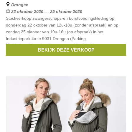
Drongen
22 oktober 2020 --- 25 oktober 2020
Stockverkoop zwangerschaps-en borstvoedingskleding op
donderdag 22 oktober van 12u-18u (zonder afspraak) en op
zondag 25 oktober van 10u-16u (op afspraak) in het
Industriepark 4a te 9031 Drongen (Parking
Merken:
Noppies
,
Queen mum
,
Fragile
,
Un ventre pour
BEKIJK DEZE VERKOOP
deux
,
Esprit Maternity
, ...