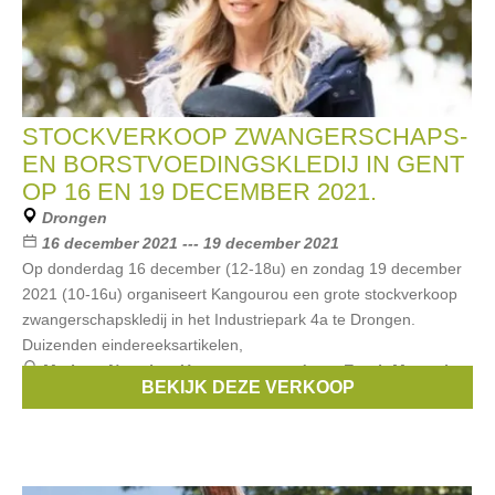
STOCKVERKOOP ZWANGERSCHAPS-
EN BORSTVOEDINGSKLEDIJ IN GENT
OP 16 EN 19 DECEMBER 2021.
Drongen
16 december 2021 --- 19 december 2021
Op donderdag 16 december (12-18u) en zondag 19 december
2021 (10-16u) organiseert Kangourou een grote stockverkoop
zwangerschapskledij in het Industriepark 4a te Drongen.
Duizenden eindereeksartikelen,
Merken:
Noppies
,
Un ventre pour deux
,
Esprit Maternity
,
BEKIJK DEZE VERKOOP
Boob
,
Balloon
, ...