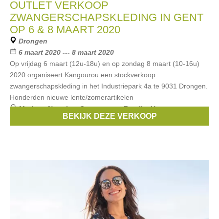
OUTLET VERKOOP
ZWANGERSCHAPSKLEDING IN GENT
OP 6 & 8 MAART 2020
Drongen
6 maart 2020 --- 8 maart 2020
Op vrijdag 6 maart (12u-18u) en op zondag 8 maart (10-16u)
2020 organiseert Kangourou een stockverkoop
zwangerschapskleding in het Industriepark 4a te 9031 Drongen.
Honderden nieuwe lente/zomerartikelen
Merken:
Noppies
,
Queen mum
,
Fragile
,
Un ventre pour
BEKIJK DEZE VERKOOP
deux
,
Esprit Maternity
, ...