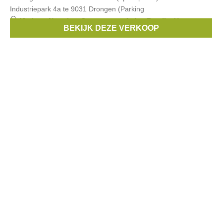
Industriepark 4a te 9031 Drongen (Parking
Merken:
Noppies
,
Queen mum
,
Anita
,
Fragile
,
Un ventre
BEKIJK DEZE VERKOOP
pour deux
, ...