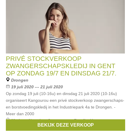
PRIVÉ STOCKVERKOOP
ZWANGERSCHAPSKLEDIJ IN GENT
OP ZONDAG 19/7 EN DINSDAG 21/7.
Drongen
19 juli 2020 --- 21 juli 2020
Op zondag 19 juli (10-16u) en dinsdag 21 juli 2020 (10-16u)
organiseert Kangourou een privé stockverkoop zwangerschaps-
en borstvoedingskledij in het Industriepark 4a te Drongen. -
Meer dan 2000
Merken:
Noppies
,
Queen mum
,
Fragile
,
Un ventre pour
BEKIJK DEZE VERKOOP
deux
,
Esprit Maternity
, ...