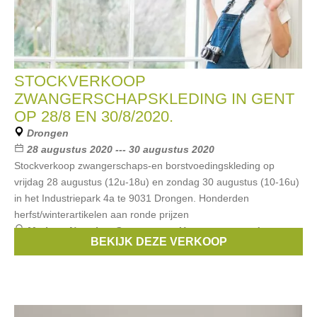
STOCKVERKOOP
ZWANGERSCHAPSKLEDING IN GENT
OP 28/8 EN 30/8/2020.
Drongen
28 augustus 2020 --- 30 augustus 2020
Stockverkoop zwangerschaps-en borstvoedingskleding op
vrijdag 28 augustus (12u-18u) en zondag 30 augustus (10-16u)
in het Industriepark 4a te 9031 Drongen. Honderden
herfst/winterartikelen aan ronde prijzen
Merken:
Noppies
,
Queen mum
,
Un ventre pour deux
,
BEKIJK DEZE VERKOOP
Esprit Maternity
,
Boob
, ...