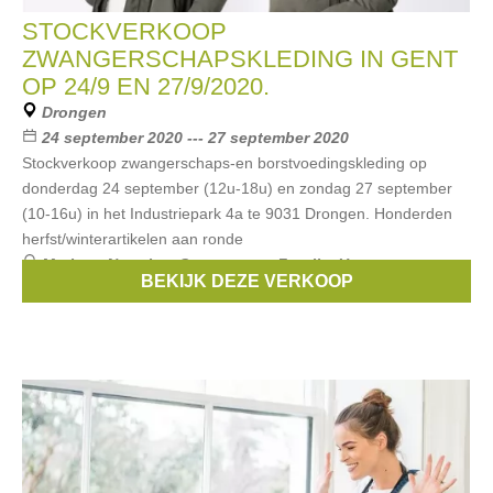
STOCKVERKOOP
ZWANGERSCHAPSKLEDING IN GENT
OP 24/9 EN 27/9/2020.
Drongen
24 september 2020 --- 27 september 2020
Stockverkoop zwangerschaps-en borstvoedingskleding op
donderdag 24 september (12u-18u) en zondag 27 september
(10-16u) in het Industriepark 4a te 9031 Drongen. Honderden
herfst/winterartikelen aan ronde
Merken:
Noppies
,
Queen mum
,
Fragile
,
Un ventre pour
BEKIJK DEZE VERKOOP
deux
,
Esprit Maternity
, ...