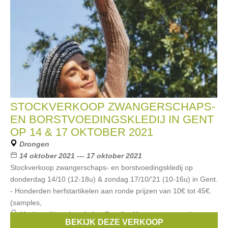
STOCKVERKOOP ZWANGERSCHAPS-
EN BORSTVOEDINGSKLEDIJ IN GENT
OP 14 & 17 OKTOBER 2021
Drongen
14 oktober 2021 --- 17 oktober 2021
Stockverkoop zwangerschaps- en borstvoedingskledij op
donderdag 14/10 (12-18u) & zondag 17/10/'21 (10-16u) in Gent.
- Honderden herfstartikelen aan ronde prijzen van 10€ tot 45€.
(samples,
Merken:
Noppies
,
Anita
,
Fragile
,
Un ventre pour deux
,
BEKIJK DEZE VERKOOP
Esprit Maternity
, ...