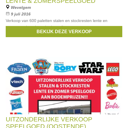
LENTE & ZOMERSPEELGOED
Wevelgem
9 juli 2016
Verkoop van 600 paletten stalen en stockresten lente en
zomerspeelgoed aan bodemprijzen:
BEKIJK DEZE VERKOOP
Merken:
Cars
,
studio 100
,
Philips
,
lenco
,
lego
, ...
UITZONDERLIJKE VERKOOP
SPEELGOED (OOSTENDE)