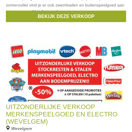
zomeroutlet vind je er ook zwembaden en buitenspeelgoed aan
kortingen tot -50% Belangrijk:
BEKIJK DEZE VERKOOP
Merken:
lego
,
Haba
,
Barbie
,
Vtech
,
Tomy
, ...
UITZONDERLIJKE VERKOOP
MERKENSPEELGOED EN ELECTRO
(WEVELGEM)
Wevelgem