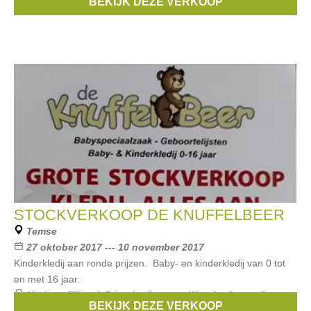
BEKIJK DEZE VERKOOP
Merken:
Babyface
,
CKS
,
Garcia
,
Ten Cate
,
lego
, ...
STOCKVERKOOP DE KNUFFELBEER
Temse
27 oktober 2017 --- 10 november 2017
Kinderkledij aan ronde prijzen. Baby- en kinderkledij van 0 tot
en met 16 jaar.
Merken:
Filou & Friends
,
Gaastra
,
Woody
,
Gymp
,
Staxo
,
BEKIJK DEZE VERKOOP