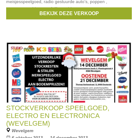
meisjesspeelgoed, radio gestuurde auto’s, poppen ,
expressomachines, wafelijzers, biertaps,
BEKIJK DEZE VERKOOP
Merken:
Cars
,
Goliath
,
disney
,
studio 100
,
Philips
, ...
STOCKVERKOOP SPEELGOED,
ELECTRO EN ELECTRONICA
(WEVELGEM)
Wevelgem
6 oktober 2013 --- 14 december 2013