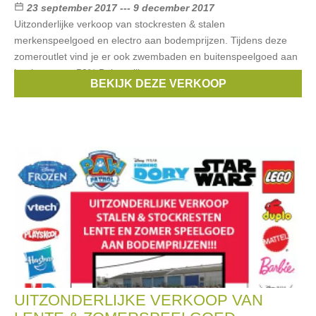
23 september 2017 --- 9 december 2017
Uitzonderlijke verkoop van stockresten & stalen
merkenspeelgoed en electro aan bodemprijzen. Tijdens deze
zomeroutlet vind je er ook zwembaden en buitenspeelgoed aan
kortingen tot -50% Belangrijk:
BEKIJK DEZE VERKOOP
Merken:
lego
,
Haba
,
Barbie
,
Vtech
,
Tomy
, ...
UITZONDERLIJKE VERKOOP VAN