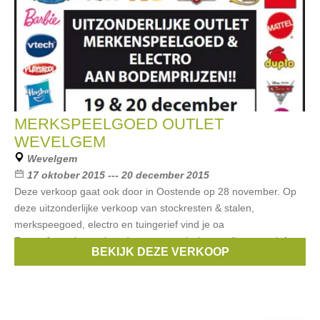
MERKSPEELGOED OUTLET
WEVELGEM
Wevelgem
17 oktober 2015 --- 20 december 2015
Deze verkoop gaat ook door in Oostende op 28 november. Op
deze uitzonderlijke verkoop van stockresten & stalen,
merkspeegoed, electro en tuingerief vind je oa
Frozenfantasiespeelgoed, sport, gezelschapspellen, creatief
BEKIJK DEZE VERKOOP
Merken:
Cars
,
disney
,
studio 100
,
Philips
,
lenco
, ...