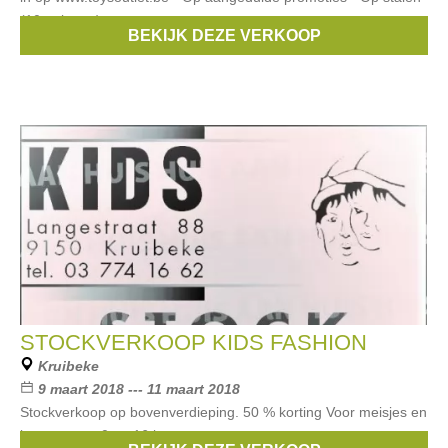
(10 paletten)
BEKIJK DEZE VERKOOP
Merken:
lego
,
Haba
,
Barbie
,
Vtech
,
Tomy
, ...
STOCKVERKOOP KIDS FASHION
Kruibeke
9 maart 2018 --- 11 maart 2018
Stockverkoop op bovenverdieping. 50 % korting Voor meisjes en
jongens van 0 tot 16 jaar.