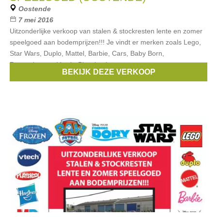
Oostende
7 mei 2016
Uitzonderlijke verkoop van stalen & stockresten lente en zomer
speelgoed aan bodemprijzen!!! Je vindt er merken zoals Lego,
Star Wars, Duplo, Mattel, Barbie, Cars, Baby Born,
Ravensburger, Vtech, Playskool
BEKIJK DEZE VERKOOP
Merken:
Cars
,
Goliath
,
lego
,
Barbie
,
Ravensburger
, ...