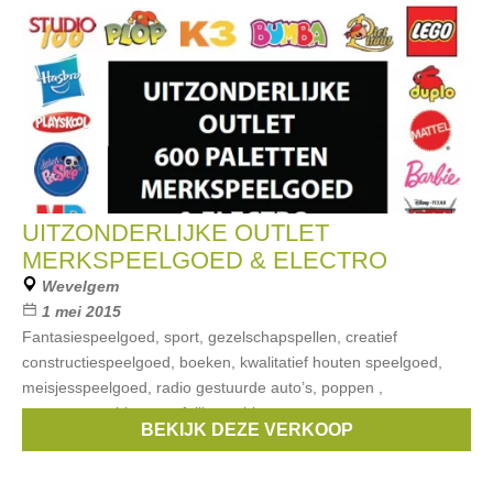
UITZONDERLIJKE OUTLET
MERKSPEELGOED & ELECTRO
Wevelgem
1 mei 2015
Fantasiespeelgoed, sport, gezelschapspellen, creatief
constructiespeelgoed, boeken, kwalitatief houten speelgoed,
meisjesspeelgoed, radio gestuurde auto’s, poppen ,
expressomachines, wafelijzers, biertaps,
BEKIJK DEZE VERKOOP
Merken:
lenco
,
lego
,
Haba
,
Ecoiffier
,
Vtech
, ...