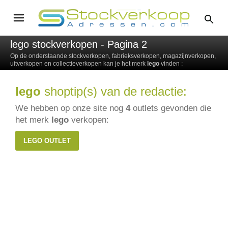
lego stockverkopen - Pagina 2
Op de onderstaande stockverkopen, fabrieksverkopen, magazijnverkopen,
uitverkopen en collectieverkopen kan je het merk
lego
vinden :
lego
shoptip(s) van de redactie:
We hebben op onze site nog
4
outlets gevonden die
het merk
lego
verkopen:
LEGO OUTLET