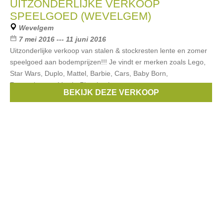
UITZONDERLIJKE VERKOOP
SPEELGOED (WEVELGEM)
Wevelgem
7 mei 2016 --- 11 juni 2016
Uitzonderlijke verkoop van stalen & stockresten lente en zomer
speelgoed aan bodemprijzen!!! Je vindt er merken zoals Lego,
Star Wars, Duplo, Mattel, Barbie, Cars, Baby Born,
Ravensburger, Vtech, Playskool
BEKIJK DEZE VERKOOP
Merken:
Cars
,
Goliath
,
lego
,
Barbie
,
Ravensburger
, ...