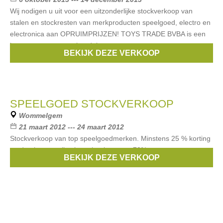
Wij nodigen u uit voor een uitzonderlijke stockverkoop van
stalen en stockresten van merkproducten speelgoed, electro en
electronica aan OPRUIMPRIJZEN! TOYS TRADE BVBA is een
import – export groothandel
BEKIJK DEZE VERKOOP
Merken:
Cars
,
Goliath
,
disney
,
studio 100
,
Philips
, ...
SPEELGOED STOCKVERKOOP
Wommelgem
21 maart 2012 --- 24 maart 2012
Stockverkoop van top speelgoedmerken. Minstens 25 % korting
op de nieuwe collectie en kortingen tot 70%.
BEKIJK DEZE VERKOOP
Merken:
Cars
,
lilliputiens
,
lego
,
hello kitty
,
Selecta
, ...