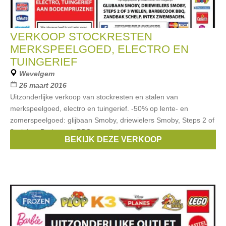
VERKOOP STOCKRESTEN
MERKSPEELGOED, ELECTRO EN
TUINGERIEF
Wevelgem
26 maart 2016
Uitzonderlijke verkoop van stockresten en stalen van
merkspeelgoed, electro en tuingerief. -50% op lente- en
zomerspeelgoed: glijbaan Smoby, driewielers Smoby, Steps 2 of
3 wielen, Barbecook BBQ, zandbak
BEKIJK DEZE VERKOOP
Merken:
Goliath
,
disney
,
Philips
,
lenco
,
lego
, ...