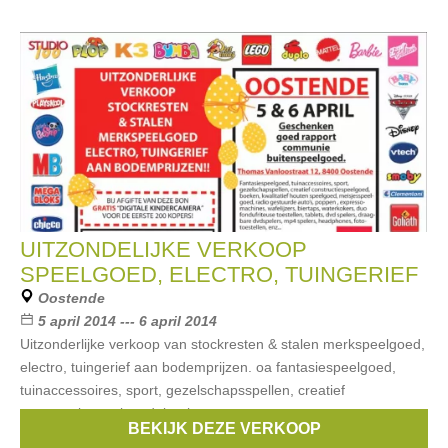
UITZONDELIJKE VERKOOP
SPEELGOED, ELECTRO, TUINGERIEF
Oostende
5 april 2014 --- 6 april 2014
Uitzonderlijke verkoop van stockresten & stalen merkspeelgoed,
electro, tuingerief aan bodemprijzen. oa fantasiespeelgoed,
tuinaccessoires, sport, gezelschapsspellen, creatief
constructiespeelgoed, boeken,
BEKIJK DEZE VERKOOP
Merken:
Cars
,
Philips
,
lenco
,
lego
,
Barbie
, ...