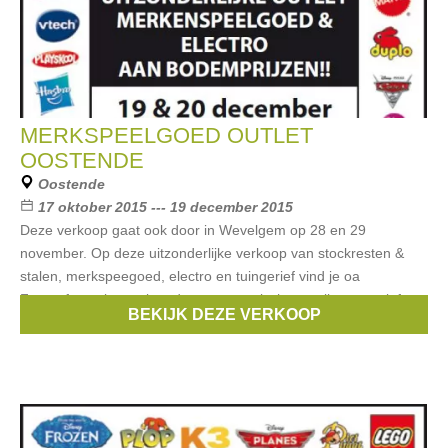
MERKSPEELGOED OUTLET
OOSTENDE
Oostende
17 oktober 2015 --- 19 december 2015
Deze verkoop gaat ook door in Wevelgem op 28 en 29
november. Op deze uitzonderlijke verkoop van stockresten &
stalen, merkspeegoed, electro en tuingerief vind je oa
Frozenfantasiespeelgoed, sport, gezelschapspellen, creatief
BEKIJK DEZE VERKOOP
Merken:
Cars
,
disney
,
studio 100
,
Philips
,
lenco
, ...