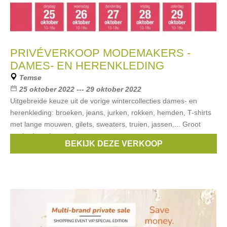
PRIVÉVERKOOP MODEMAKERS -
DAMES- EN HERENKLEDING
Temse
25 oktober 2022 --- 29 oktober 2022
Uitgebreide keuze uit de vorige wintercollecties dames- en
herenkleding: broeken, jeans, jurken, rokken, hemden, T-shirts
met lange mouwen, gilets, sweaters, truien, jassen,... Groot
aanbod merken zoals
BEKIJK DEZE VERKOOP
Merken:
Guess
,
Only
,
Vero Moda
,
Street One
,
Garcia
, ...