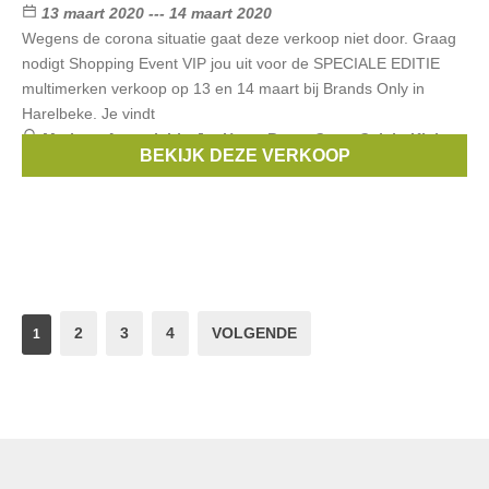
13 maart 2020 --- 14 maart 2020
Wegens de corona situatie gaat deze verkoop niet door. Graag
nodigt Shopping Event VIP jou uit voor de SPECIALE EDITIE
multimerken verkoop op 13 en 14 maart bij Brands Only in
Harelbeke. Je vindt
Merken:
Armani
,
Liu Jo
,
Hugo Boss
,
Gant
,
Calvin Klein
,
BEKIJK DEZE VERKOOP
...
2
3
4
VOLGENDE
1