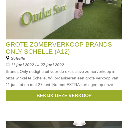
GROTE ZOMERVERKOOP BRANDS
ONLY SCHELLE (A12)
Schelle
11 juni 2022 --- 27 juni 2022
Brands Only nodigt u uit voor de exclusieve zomerverkoop in
onze winkel te Schelle. Wij organiseren een grote verkoop van
11 juni tot en met 27 juni. Nu met EXTRA kortingen op onze
reeds verminderde
BEKIJK DEZE VERKOOP
Merken:
Guess
,
Armani
,
Liu Jo
,
Hugo Boss
,
McGregor
, ...