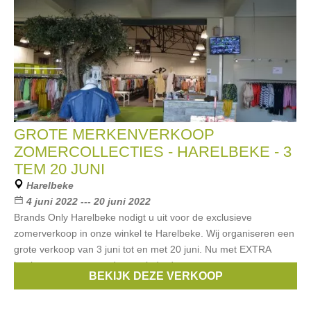
GROTE MERKENVERKOOP
ZOMERCOLLECTIES - HARELBEKE - 3
TEM 20 JUNI
Harelbeke
4 juni 2022 --- 20 juni 2022
Brands Only Harelbeke nodigt u uit voor de exclusieve
zomerverkoop in onze winkel te Harelbeke. Wij organiseren een
grote verkoop van 3 juni tot en met 20 juni. Nu met EXTRA
kortingen op onze reeds verminderde
BEKIJK DEZE VERKOOP
Merken:
Guess
,
Armani
,
Liu Jo
,
Hugo Boss
,
McGregor
, ...