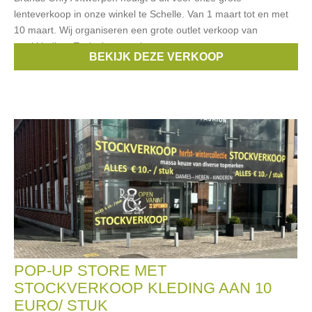
lenteverkoop in onze winkel te Schelle. Van 1 maart tot en met
10 maart. Wij organiseren een grote outlet verkoop van
merkkleding. Exclusieve merken
BEKIJK DEZE VERKOOP
Merken:
Liu Jo
,
Max Mara
,
Geisha
,
Pinko
,
Fred Perry
, ...
POP-UP STORE MET
STOCKVERKOOP KLEDING AAN 10
EURO/ STUK