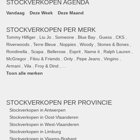
STOCKVERKOPEN AGENDA
Vandaag
Deze Week
Deze Maand
STOCKVERKOPEN PER MERK
Tommy Hilfiger
,
Liu Jo
,
Someone
,
Blue Bay
,
Guess
,
CKS
,
Riverwoods
,
Terre Bleue
,
Noppies
,
Woody
,
Stones & Bones
,
Rondinella
,
Scapa
,
Bellerose
,
Esprit
,
Name it
,
Ralph Lauren
,
McGregor
,
Filou & Friends
,
Only
,
Pepe Jeans
,
Vingino
,
Armani
,
Vila
,
Froy & Dind
, ...
Toon alle merken
STOCKVERKOPEN
PER PROVINCIE
Stockverkopen in Antwerpen
Stockverkopen in Oost-Vlaanderen
Stockverkopen in West-Vlaanderen
Stockverkopen in Limburg
Stockverkopen in Vlaams-Brabant