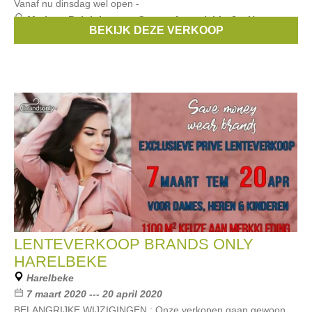
Vanaf nu dinsdag wel open -
Merken:
Ralph Lauren
,
Guess
,
Armani
,
Liu Jo
,
Hugo
BEKIJK DEZE VERKOOP
Boss
, ...
LENTEVERKOOP BRANDS ONLY
HARELBEKE
Harelbeke
7 maart 2020 --- 20 april 2020
BELANGRIJKE WIJZIGINGEN : Onze verkopen gaan gewoon