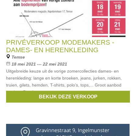
PRIVÉVERKOOP MODEMAKERS -
DAMES- EN HERENKLEDING
Temse
18 mei 2021 --- 22 mei 2021
Uitgebreide keuze uit de vorige zomercollecties dames- en
herenkleding: lange en korte broeken, jeans, jurken, rokken,
truien, gilets, hemden, T-shirts, polo’s, tops,... Groot aanbod
merken. Ronde
BEKIJK DEZE VERKOOP
Merken:
Guess
,
Only
,
Vero Moda
,
Street One
,
Garcia
, ...