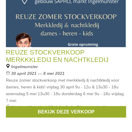
REUZE STOCKVERKOOP
MERKKKLEDIJ EN NACHTKLEDIJ
Ingelmunster
30 april 2021 --- 8 mei 2021
Reuze zomer stockverkoop met merkkledij & nachtkledij voor
dames, heren & kids! vrijdag 30 april 9u - 12u & 13u30 - 18u
woensdag 5 mei 13u30 - 18u donderdag 6 mei 9u - 18u vrijdag
7 mei
Merken:
Noppies
,
Wiplala
,
Only
,
Riverwoods
,
Vanguard
,
BEKIJK DEZE VERKOOP
...