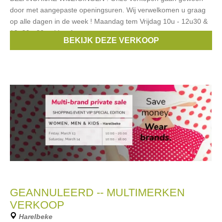
door met aangepaste openingsuren. Wij verwelkomen u graag
op alle dagen in de week ! Maandag tem Vrijdag 10u - 12u30 &
13u30 - 20u - Vanaf nu
BEKIJK DEZE VERKOOP
Merken:
Guess
,
Armani
,
Liu Jo
,
Hugo Boss
,
McGregor
, ...
GEANNULEERD -- MULTIMERKEN
VERKOOP
Harelbeke