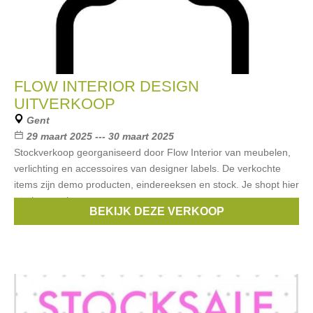
FLOW INTERIOR DESIGN
UITVERKOOP
Gent
29 maart 2025 --- 30 maart 2025
Stockverkoop georganiseerd door Flow Interior van meubelen,
verlichting en accessoires van designer labels. De verkochte
items zijn demo producten, eindereeksen en stock. Je shopt hier
merken zoals
BEKIJK DEZE VERKOOP
Merken:
serax
,
Menu
,
Emu
,
Hay
,
Deauville Teak
, ...