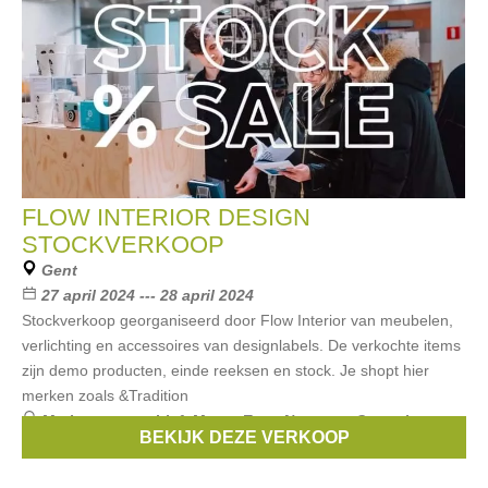
FLOW INTERIOR DESIGN
STOCKVERKOOP
Gent
27 april 2024 --- 28 april 2024
Stockverkoop georganiseerd door Flow Interior van meubelen,
verlichting en accessoires van designlabels. De verkochte items
zijn demo producten, einde reeksen en stock. Je shopt hier
merken zoals &Tradition
Merken:
serax
,
Lief
,
Menu
,
Emu
,
Normann Copenhagen
,
BEKIJK DEZE VERKOOP
...