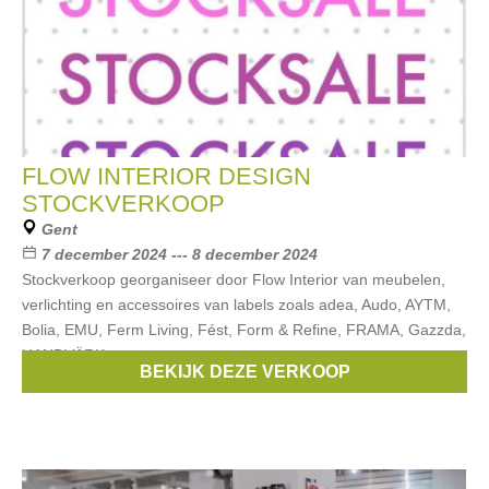
FLOW INTERIOR DESIGN
STOCKVERKOOP
Gent
7 december 2024 --- 8 december 2024
Stockverkoop georganiseer door Flow Interior van meubelen,
verlichting en accessoires van labels zoals adea, Audo, AYTM,
Bolia, EMU, Ferm Living, Fést, Form & Refine, FRAMA, Gazzda,
HANDVÄRK,
BEKIJK DEZE VERKOOP
Merken:
serax
,
Menu
,
Emu
,
Ferm Living
,
Iittala
, ...