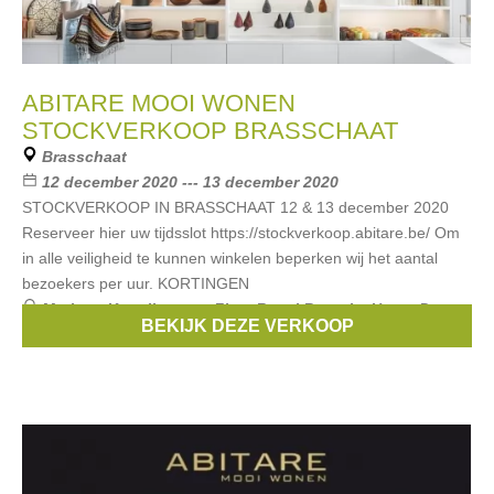
ABITARE MOOI WONEN
STOCKVERKOOP BRASSCHAAT
Brasschaat
12 december 2020 --- 13 december 2020
STOCKVERKOOP IN BRASSCHAAT 12 & 13 december 2020
Reserveer hier uw tijdsslot https://stockverkoop.abitare.be/ Om
in alle veiligheid te kunnen winkelen beperken wij het aantal
bezoekers per uur. KORTINGEN
Merken:
Kartell
,
serax
,
Flos
,
Royal Botania
,
Henry Dean
,
BEKIJK DEZE VERKOOP
...