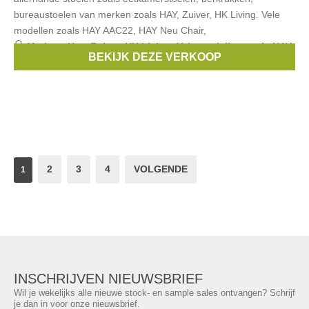
bureaustoelen van merken zoals HAY, Zuiver, HK Living. Vele
modellen zoals HAY AAC22, HAY Neu Chair,
Merken:
Hay
,
Zuiver
,
HK Living. Vele modellen zoals HAY
BEKIJK DEZE VERKOOP
AAC22
,
HAY Neu Chair
,
Hee Dining chair
, ...
2
3
4
VOLGENDE
1
INSCHRIJVEN NIEUWSBRIEF
Wil je wekelijks alle nieuwe stock- en sample sales ontvangen? Schrijf
je dan in voor onze nieuwsbrief.