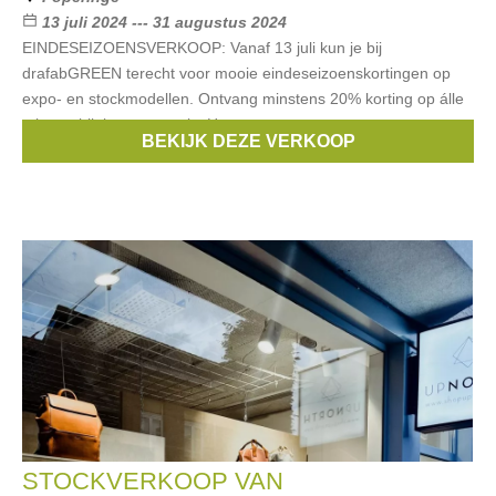
13 juli 2024 --- 31 augustus 2024
EINDESEIZOENSVERKOOP: Vanaf 13 juli kun je bij
drafabGREEN terecht voor mooie eindeseizoenskortingen op
expo- en stockmodellen. Ontvang minstens 20% korting op álle
tuinmeubilair en parasols. Het
BEKIJK DEZE VERKOOP
Merken:
fatboy
,
muuto
,
joli
,
Royal Botania
,
Manutti
, ...
STOCKVERKOOP VAN