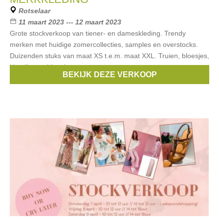
Rotselaar
11 maart 2023 --- 12 maart 2023
Grote stockverkoop van tiener- en dameskleding. Trendy
merken met huidige zomercollecties, samples en overstocks.
Duizenden stuks van maat XS t.e.m. maat XXL. Truien, bloesjes,
kleedjes, t-shirts, jeans,
BEKIJK DEZE VERKOOP
Merken:
Only
,
Vero Moda
,
Vila
,
PIECES
,
Byoung
, ...