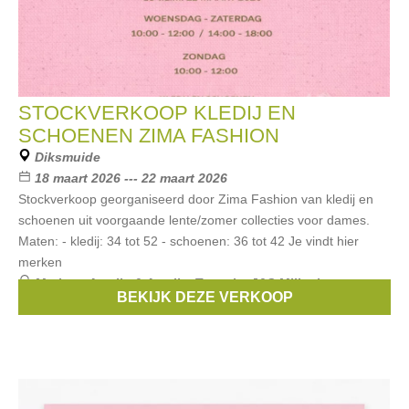
STOCKVERKOOP KLEDIJ EN
SCHOENEN ZIMA FASHION
Diksmuide
18 maart 2026 --- 22 maart 2026
Stockverkoop georganiseerd door Zima Fashion van kledij en
schoenen uit voorgaande lente/zomer collecties voor dames.
Maten: - kledij: 34 tot 52 - schoenen: 36 tot 42 Je vindt hier
merken
Merken:
Amelie & Amelie
,
Tamaris
,
J&S Millenium
,
BEKIJK DEZE VERKOOP
Redbutton
,
C’est beau la vie
, ...