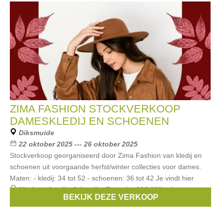
ZIMA FASHION STOCKVERKOOP
DAMESKLEDIJ EN SCHOENEN
Diksmuide
22 oktober 2025 --- 26 oktober 2025
Stockverkoop georganiseerd door Zima Fashion van kledij en
schoenen uit voorgaande herfst/winter collecties voor dames.
Maten: - kledij: 34 tot 52 - schoenen: 36 tot 42 Je vindt hier
Merken:
Amelie & Amelie
,
Tamaris
,
J&S Millenium
,
BEKIJK DEZE VERKOOP
Redbutton
,
C’est beau la vie
, ...