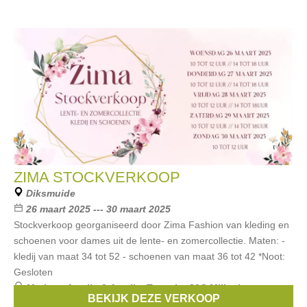
ZIMA STOCKVERKOOP
Diksmuide
26 maart 2025 --- 30 maart 2025
Stockverkoop georganiseerd door Zima Fashion van kleding en
schoenen voor dames uit de lente- en zomercollectie. Maten: -
kledij van maat 34 tot 52 - schoenen van maat 36 tot 42 *Noot:
Gesloten
Merken:
Amelie & Amelie
,
Tamaris
,
J&S Millenium
,
BEKIJK DEZE VERKOOP
Redbutton
,
C’est beau la vie
, ...