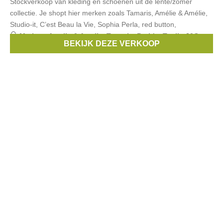
Stockverkoop van kleding en schoenen uit de lente/zomer
collectie. Je shopt hier merken zoals Tamaris, Amélie & Amélie,
Studio-it, C’est Beau la Vie, Sophia Perla, red button,
Merken:
Amelie & Amelie
,
Tamaris
,
Batida
,
Toxik
,
J&S
BEKIJK DEZE VERKOOP
Millenium
, ...