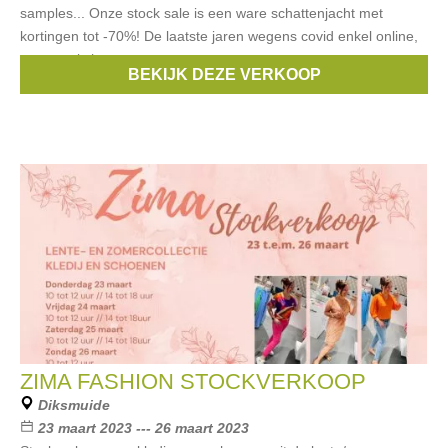
samples... Onze stock sale is een ware schattenjacht met
kortingen tot -70%! De laatste jaren wegens covid enkel online,
maar nu is het
BEKIJK DEZE VERKOOP
Merken:
Only
,
Vero Moda
,
Vila
,
B.Young
,
PIECES
, ...
ZIMA FASHION STOCKVERKOOP
Diksmuide
23 maart 2023 --- 26 maart 2023