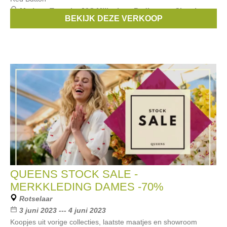
Merken:
Tamaris
,
J&S Millenium
,
Redbutton
,
C’est beau
BEKIJK DEZE VERKOOP
la vie
,
Kilky
, ...
QUEENS STOCK SALE -
MERKKLEDING DAMES -70%
Rotselaar
3 juni 2023 --- 4 juni 2023
Koopjes uit vorige collecties, laatste maatjes en showroom