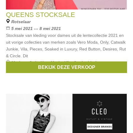
QUEENS STOCKSALE
Rotselaar
5 mei 2021 --- 8 mei 2021
Stocksale van kleding voor dames uit de lentecollectie 2021 en
uit vorige collecties van merken zoals Vero Moda, Only, Catwalk
Junkie, Vila, Pieces, Soaked in Luxury, Red Button, Desires, Rut
& Circle. Dit
Merken:
Only
,
Vero Moda
,
Vila
,
Soaked in Luxury
,
BEKIJK DEZE VERKOOP
PIECES
, ...