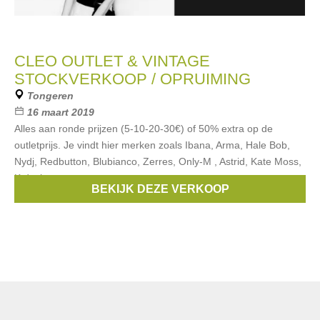
CLEO OUTLET & VINTAGE
STOCKVERKOOP / OPRUIMING
Tongeren
16 maart 2019
Alles aan ronde prijzen (5-10-20-30€) of 50% extra op de
outletprijs. Je vindt hier merken zoals Ibana, Arma, Hale Bob,
Nydj, Redbutton, Blubianco, Zerres, Only-M , Astrid, Kate Moss,
K design....
BEKIJK DEZE VERKOOP
Merken:
Zerres
,
Halé Bob
,
Arma
,
kdesign
,
NYDJ
, ...